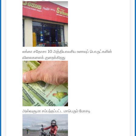
லங்கா சதோசா 10 அத்தியாவசிய உணவுப் பொருட்களின்
விலைகளைக் குறைக்கிறது
அஸ்வசூமா சம்பந்தப்பட்ட மாபெரும் மோசடி