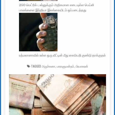
250 மெட்ரிக் டன்னுக்கும் அதிகமான எடையுள்ள பெய்லி
பாலங்களை இந்தியா இலங்கையிடம் ஒப்படைத்தது
ரத்மலானாவில் உள்ள ஒரு வீட்டின் மீது கையெறி குண்டு தாக்குதல்
TAGGED
அருச்சுனா
,
பாராளுமன்றம்
,
பிரபாகரன்