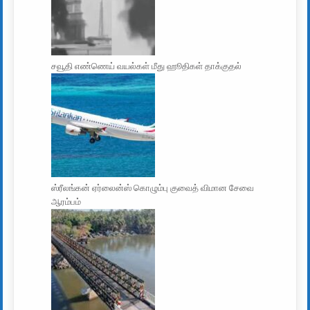
சவூதி எண்ணெய் வயல்கள் மீது ஹூதிகள் தாக்குதல்
ஸ்ரீலங்கன் ஏர்லைன்ஸ் கொழும்பு குவைத் விமான சேவை
ஆரம்பம்