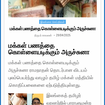
இலங்கை செய்திகள்
Posted in
மக்கள் பணத்தை கொள்ளையடிக்கும் அருச்சுனா
AUTHOR:
PUBLISHED DATE:
நிருபர் காவலன்
29/04/2025
மக்கள் பணத்தை
கொள்ளையடிக்கும் அருச்சுனா
மக்கள் பணத்தை கொள்ளையடிக்கும்
அருச்சுனா ராமநாதன் தொடர்பான விடயம்
புலம்பெயர்ந்து வாழும் தமிழ் மக்கள் மத்தியில்
.கொதிப்பலைகளை ஏற்படுத்தியுள்ளது.
இலங்கைத் தமிழர்
வரலாற்றில் பாராளுமன்ற