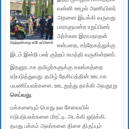
வன்னி ஊழல் அணியினர்
அதனை இயக்கி வருவது
பாராளுமன்ற உறுப்பினர்
அர்ச்சுன இராமநாதன்
நெத்தன்யாகு உயிர் தப்பினார்
என்பதை, சந்தேகத்துக்கு
இடம் இன்றி பலர் குற்றம் சுமத்தி வருகின்றனர்.
இதனூடாக தமிழர்களுக்கு கலங்கத்தை
ஏற்படுத்துவது .தமிழ் தேசியத்தின் ஊடாக
பயணிப்பவர்களை. ஊடறுத்து தாக்கி அவதூறு
செய்வது.
மக்களையும் பொது நல சேவையில்
ஈடுபடுபவர்களை மிரட்டி. அடக்கி ஒடுக்கி.
தமது பக்கம் அவர்களை திசை திருப்பும்