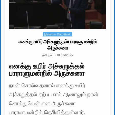
இலங்கை செய்திகள்
Posted in
எனக்கு உயிர் அச்சுறுத்தல் பாராளுமன்றில்
அருச்சுனா
AUTHOR:
PUBLISHED DATE:
தமிழரசி
06/06/2025
எனக்கு உயிர் அச்சுறுத்தல்
பாராளுமன்றில் அருச்சுனா
நான் சொல்வதனால் எனக்கு உயிர்
அச்சுறுத்தல் ஏற்படலாம் ஆனாலும் நான்
சொல்லுவேன் என அருச்சுனா
பாராளுமன்றில் தெரிவித்துள்ளார்.