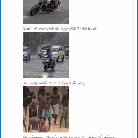
மோட்டார் சைக்கிள் விபத்துகளில் 749பேர் பலி
பல பகுதிகளில் 75 மி.மீ-க்கு மேல் மழை
சிறைச்சாலை அமைப்பு கடுமையான நெருக்கடியில் உள்ளது