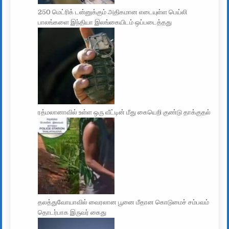
250 மெட்ரிக் டன்னுக்கும் அதிகமான எடையுள்ள பெய்லி
பாலங்களை இந்தியா இலங்கையிடம் ஒப்படைத்தது
ரத்மலானாவில் உள்ள ஒரு வீட்டின் மீது கையெறி குண்டு தாக்குதல்
தலத்துவோயாவில் வைரலான பூனை மீதான கொடுமைச் சம்பவம்
தொடர்பாக இருவர் கைது