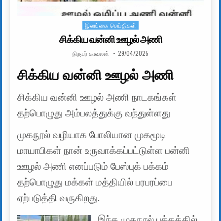
இலங்கை செய்திகள்
Posted in
சிக்கிய வன்னி ஊழல் அணி
AUTHOR:
PUBLISHED DATE:
நிருபர் காவலன்
29/04/2025
சிக்கிய வன்னி ஊழல் அணி
சிக்கிய வன்னி ஊழல் அணி நாடகங்கள்
தற்பொழுது அம்பலத்துக்கு வந்துள்ளது
முகநூல் வழியாக போலியான முகமூடி
மாயாபிகள் நான் உருவாக்கப்பட்டுள்ள பன்னி
ஊழல் அணி எனப்படும் பேஸ்புக் பக்கம்
தற்பொழுது மக்கள் மத்தியில் பரபரப்பை
ஏற்படுத்தி வருகிறது.
இந்த முகநூல் பக்கத்தில்