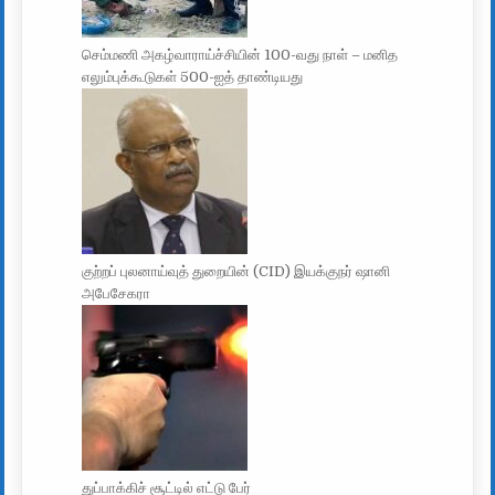
செம்மணி அகழ்வாராய்ச்சியின் 100-வது நாள் – மனித
எலும்புக்கூடுகள் 500-ஐத் தாண்டியது
குற்றப் புலனாய்வுத் துறையின் (CID) இயக்குநர் ஷானி
அபேசேகரா
துப்பாக்கிச் சூட்டில் எட்டு பேர்