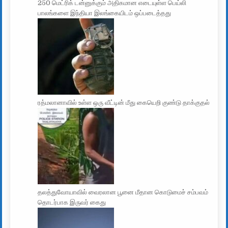
250 மெட்ரிக் டன்னுக்கும் அதிகமான எடையுள்ள பெய்லி
பாலங்களை இந்தியா இலங்கையிடம் ஒப்படைத்தது
ரத்மலானாவில் உள்ள ஒரு வீட்டின் மீது கையெறி குண்டு தாக்குதல்
தலத்துவோயாவில் வைரலான பூனை மீதான கொடுமைச் சம்பவம்
தொடர்பாக இருவர் கைது