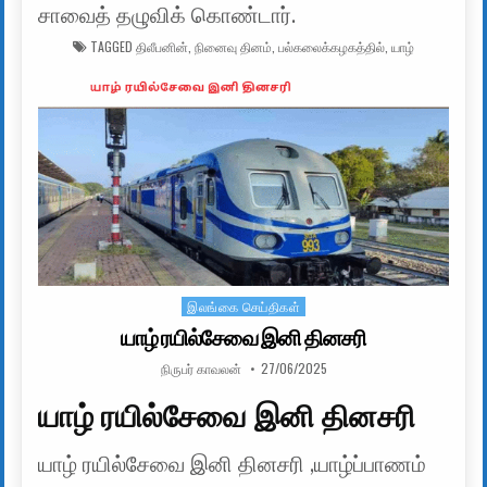
சாவைத் தழுவிக் கொண்டார்.
TAGGED
திலீபனின்
,
நினைவு தினம்
,
பல்கலைக்கழகத்தில்
,
யாழ்
இலங்கை செய்திகள்
Posted in
யாழ் ரயில்சேவை இனி தினசரி
AUTHOR:
PUBLISHED DATE:
நிருபர் காவலன்
27/06/2025
யாழ் ரயில்சேவை இனி தினசரி
யாழ் ரயில்சேவை இனி தினசரி ,யாழ்ப்பாணம்