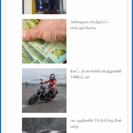
அஸ்வசூமா சம்பந்தப்பட்ட
மாபெரும் மோசடி
மோட்டார் சைக்கிள் விபத்துகளில்
749பேர் பலி
பல பகுதிகளில் 75 மி.மீ-க்கு மேல்
மழை