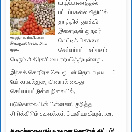
யாழ்ப்பாணத்தில்
பட்டப்பகலில் வீதியில்
துரத்தித் துரத்தி
இளைஞன் ஒருவர்
உறைந்த காய்கறிகளை
வெட்டிக் கொலை
இறக்குமதி செய்ய அரசு
செய்யப்பட்ட சம்பவம்
முடிவு
பெரும் அதிர்ச்சியை ஏற்படுத்தியுள்ளது.
இந்தக் கொடூரச் செயலுடன் தொடர்புடைய 6
பேர் காவல்துறையினரால் கைது
செய்யப்பட்டுள்ள நிலையில்,
படுகொலையின் பின்னணி குறித்த
திடுக்கிடும் தகவல்கள் வெளியாகியுள்ளன.
சிறைச்சாலையில் உருவான கொடூரத் திட்டம்!