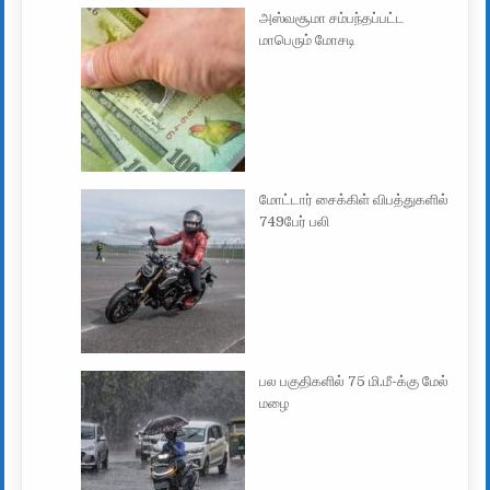
அஸ்வசூமா சம்பந்தப்பட்ட
மாபெரும் மோசடி
மோட்டார் சைக்கிள் விபத்துகளில்
749பேர் பலி
பல பகுதிகளில் 75 மி.மீ-க்கு மேல்
மழை