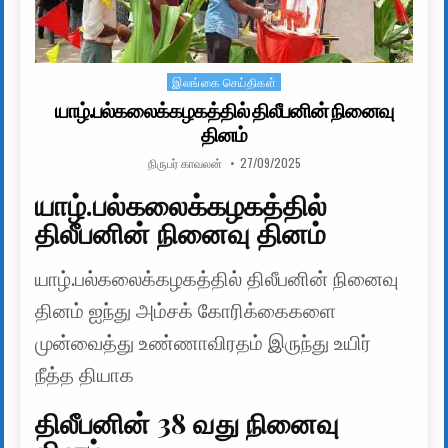
இலங்கை செய்திகள்
Posted in
யாழ்.பல்கலைக்கழகத்தில் திலீபனின் நினைவு
தினம்
AUTHOR:
PUBLISHED DATE:
நிருபர் காவலன்
27/09/2025
யாழ்.பல்கலைக்கழகத்தில்
திலீபனின் நினைவு தினம்
யாழ்.பல்கலைக்கழகத்தில் திலீபனின் நினைவு
தினம் ஐந்து அம்சக் கோரிக்கைகளை
முன்வைத்து உண்ணாவிரதம் இருந்து உயிர்
நீத்த தியாக
திலீபனின் 38 வது நினைவு