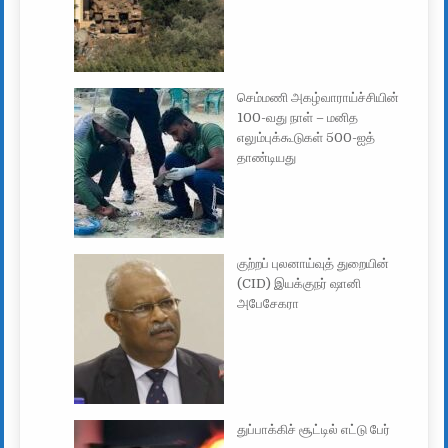
செம்மணி அகழ்வாராய்ச்சியின்
100-வது நாள் – மனித
எலும்புக்கூடுகள் 500-ஐத்
தாண்டியது
குற்றப் புலனாய்வுத் துறையின்
(CID) இயக்குநர் ஷானி
அபேசேகரா
துப்பாக்கிச் சூட்டில் எட்டு பேர்