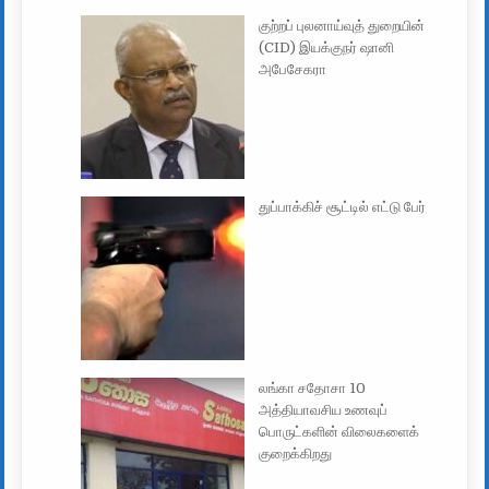
குற்றப் புலனாய்வுத் துறையின்
(CID) இயக்குநர் ஷானி
அபேசேகரா
துப்பாக்கிச் சூட்டில் எட்டு பேர்
லங்கா சதோசா 10
அத்தியாவசிய உணவுப்
பொருட்களின் விலைகளைக்
குறைக்கிறது