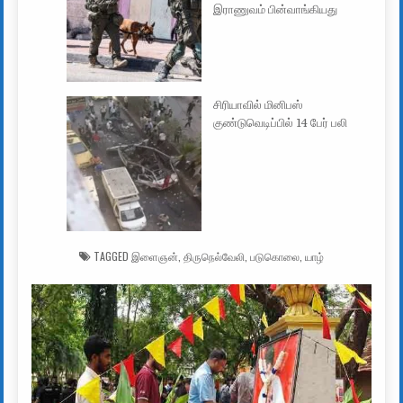
இராணுவம் பின்வாங்கியது
சிரியாவில் மினிபஸ்
குண்டுவெடிப்பில் 14 பேர் பலி
TAGGED
இளைஞன்
,
திருநெல்வேலி
,
படுகொலை
,
யாழ்