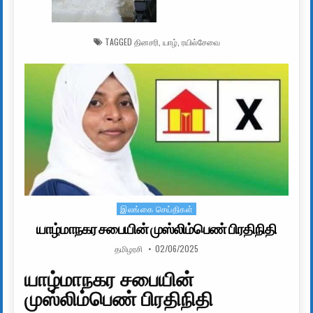
TAGGED
தினசரி
,
யாழ்
,
ரயில்சேவை
இலங்கை செய்திகள்
Posted in
யாழ்மாநகர சபையின் முஸ்லிம்பெண் பிரதிநிதி
AUTHOR:
PUBLISHED DATE:
தமிழரசி
02/06/2025
யாழ்மாநகர சபையின்
முஸ்லிம்பெண் பிரதிநிதி