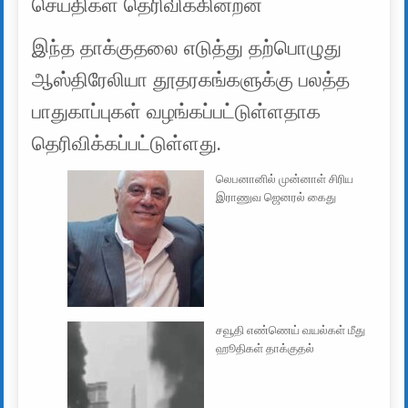
செய்திகள் தெரிவிக்கின்றன
இந்த தாக்குதலை எடுத்து தற்பொழுது
ஆஸ்திரேலியா தூதரகங்களுக்கு பலத்த
பாதுகாப்புகள் வழங்கப்பட்டுள்ளதாக
தெரிவிக்கப்பட்டுள்ளது.
லெபனானில் முன்னாள் சிரிய
இராணுவ ஜெனரல் கைது
சவூதி எண்ணெய் வயல்கள் மீது
ஹூதிகள் தாக்குதல்