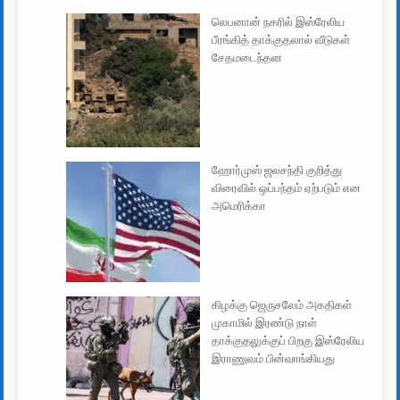
லெபனான் நகரில் இஸ்ரேலிய
பீரங்கித் தாக்குதலால் வீடுகள்
சேதமடைந்தன
ஹோர்முஸ் ஜலசந்தி குறித்து
விரைவில் ஒப்பந்தம் ஏற்படும் என
அமெரிக்கா
கிழக்கு ஜெருசலேம் அகதிகள்
முகாமில் இரண்டு நாள்
தாக்குதலுக்குப் பிறகு இஸ்ரேலிய
இராணுவம் பின்வாங்கியது