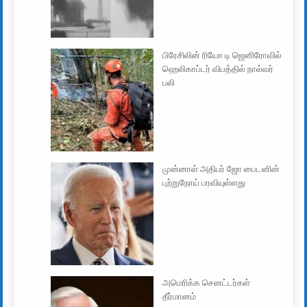
பிரேசிலின் ரியோ டி ஜெனிரோவில்
ஹெலிகாப்டர் விபத்தில் நால்வர்
பலி
முன்னாள் அதிபர் ஜோ பைடனின்
புற்றுநோய் பரவியுள்ளது
அமெரிக்க செனட்டர்கள்
தீர்மானம்