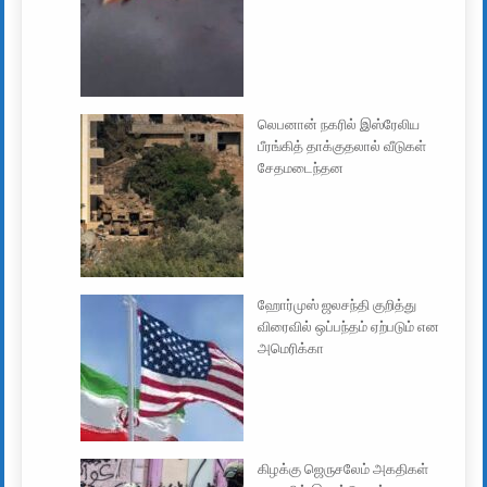
லெபனான் நகரில் இஸ்ரேலிய
பீரங்கித் தாக்குதலால் வீடுகள்
சேதமடைந்தன
ஹோர்முஸ் ஜலசந்தி குறித்து
விரைவில் ஒப்பந்தம் ஏற்படும் என
அமெரிக்கா
கிழக்கு ஜெருசலேம் அகதிகள்