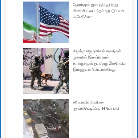
ஹோர்முஸ் ஜலசந்தி குறித்து
விரைவில் ஒப்பந்தம் ஏற்படும் என
அமெரிக்கா
கிழக்கு ஜெருசலேம் அகதிகள்
முகாமில் இரண்டு நாள்
தாக்குதலுக்குப் பிறகு இஸ்ரேலிய
இராணுவம் பின்வாங்கியது
சிரியாவில் மினிபஸ்
குண்டுவெடிப்பில் 14 பேர் பலி