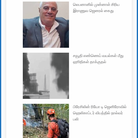
லெபனானில் முன்னாள் சிரிய
இராணுவ ஜெனரல் கைது
சவூதி எண்ணெய் வயல்கள் மீது
ஹூதிகள் தாக்குதல்
பிரேசிலின் ரியோ டி ஜெனிரோவில்
ஹெலிகாப்டர் விபத்தில் நால்வர்
பலி