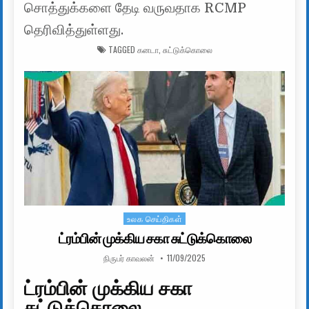
சொத்துக்களை தேடி வருவதாக RCMP
தெரிவித்துள்ளது.
TAGGED
கனடா
,
சுட்டுக்கொலை
உலக செய்திகள்
Posted in
ட்ரம்பின் முக்கிய சகா சுட்டுக்கொலை
AUTHOR:
PUBLISHED DATE:
நிருபர் காவலன்
11/09/2025
ட்ரம்பின் முக்கிய சகா
சுட்டுக்கொலை