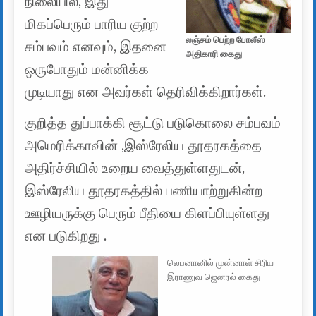
நிலையில், இது
மிகப்பெரும் பாரிய குற்ற
லஞ்சம் பெற்ற போலீஸ்
சம்பவம் எனவும், இதனை
அதிகாரி கைது
ஒருபோதும் மன்னிக்க
முடியாது என அவர்கள் தெரிவிக்கிறார்கள்.
குறித்த துப்பாக்கி சூட்டு படுகொலை சம்பவம்
அமெரிக்காவின் ,இஸ்ரேலிய தூதரகத்தை
அதிர்ச்சியில் உறைய வைத்துள்ளதுடன்,
இஸ்ரேலிய தூதரகத்தில் பணியாற்றுகின்ற
ஊழியருக்கு பெரும் பீதியை கிளப்பியுள்ளது
என படுகிறது .
லெபனானில் முன்னாள் சிரிய
இராணுவ ஜெனரல் கைது