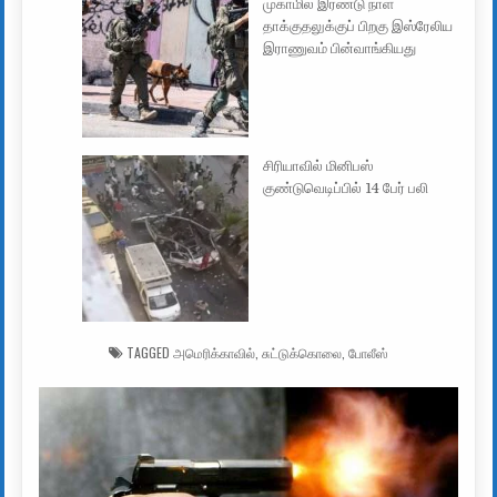
முகாமில் இரண்டு நாள்
தாக்குதலுக்குப் பிறகு இஸ்ரேலிய
இராணுவம் பின்வாங்கியது
சிரியாவில் மினிபஸ்
குண்டுவெடிப்பில் 14 பேர் பலி
TAGGED
அமெரிக்காவில்
,
சுட்டுக்கொலை
,
போலீஸ்