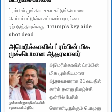
ட்ரம்பின் முக்கிய சகா சுட்டுக்கொலை
செய்யப்பட்டுள்ள சம்பவம் பரபரப்பை
ஏற்படுத்தியுள்ளது.
Trump’s key aide
shot dead
அமெரிக்காவில் ட்ரம்பின் மிக
முக்கியமான ஆதரவாளர்
அமெரிக்காவில் ட்ரம்பின்
மிக முக்கியமான
ஆதரவாளராக 31 வயதில்
சார்க் தனது நிகழ்ச்சி
ஒன்றில் பேசிக்
முன்னாள் ஜனாதிபதிகளின்
கொண்டிருக்கும் பொழுது
சலுகைகள் அழிப்பு