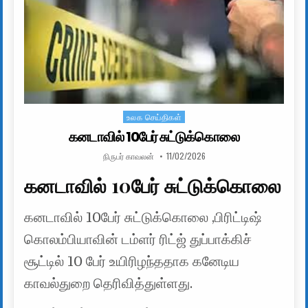
உலக செய்திகள்
Posted in
கனடாவில் 10பேர் சுட்டுக்கொலை
AUTHOR:
PUBLISHED DATE:
நிருபர் காவலன்
11/02/2026
கனடாவில் 10பேர் சுட்டுக்கொலை
கனடாவில் 10பேர் சுட்டுக்கொலை ,பிரிட்டிஷ்
கொலம்பியாவின் டம்ளர் ரிட்ஜ் துப்பாக்கிச்
சூட்டில் 10 பேர் உயிரிழந்ததாக கனேடிய
காவல்துறை தெரிவித்துள்ளது.