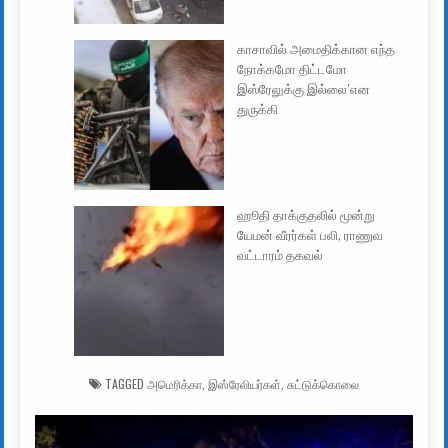
காசாவில் அமைதிக்கான எந்த
நோக்கமோ திட்டமோ
இஸ்ரேலுக்கு இல்லை’என
துருக்கி
ஹூதி தாக்குதலில் மூன்று
யேமன் வீரர்கள் பலி, ராணுவ
வட்டாரம் தகவல்
TAGGED
அமெரிக்கா
,
இஸ்ரேலியர்கள்
,
சுட்டுக்கொலை