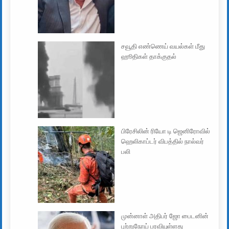
சவூதி எண்ணெய் வயல்கள் மீது
ஹூதிகள் தாக்குதல்
பிரேசிலின் ரியோ டி ஜெனிரோவில்
ஹெலிகாப்டர் விபத்தில் நால்வர்
பலி
முன்னாள் அதிபர் ஜோ பைடனின்
புற்றுநோய் பரவியுள்ளது