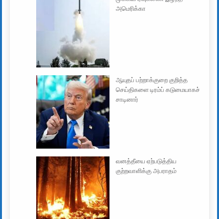
அமெரிக்கா
ஆயுதப் பற்றாக்குறை குறித்த
செய்திகளை டிரம்ப் கடுமையாகச்
சாடினார்
வனத்தீயை ஏற்படுத்திய
குற்றவாளிக்கு அபராதம்