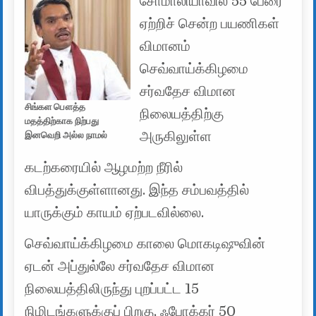
சோமாலியாவில் 55 பேரை
ஏற்றிச் சென்ற பயணிகள்
விமானம்
செவ்வாய்க்கிழமை
சர்வதேச விமான
சிங்கள பௌத்த
நிலையத்திற்கு
மதத்திற்காக நிற்பது
அருகிலுள்ள
இனவெறி அல்ல நாமல்
கடற்கரையில் ஆழமற்ற நீரில்
விபத்துக்குள்ளானது. இந்த சம்பவத்தில்
யாருக்கும் காயம் ஏற்படவில்லை.
செவ்வாய்க்கிழமை காலை மொகடிஷுவின்
ஏடன் அப்துல்லே சர்வதேச விமான
நிலையத்திலிருந்து புறப்பட்ட 15
நிமிடங்களுக்குப் பிறகு, ஃபோக்கர் 50