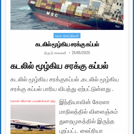
உலக செய்திகள்
Posted in
கடலில் மூழ்கிய சரக்கு கப்பல்
AUTHOR:
PUBLISHED DATE:
நிருபர் காவலன்
25/05/2025
கடலில் மூழ்கிய சரக்கு கப்பல்
கடலில் மூழ்கிய சரக்குகப்பல் ,கடலில் மூழ்கிய
சரக்கு கப்பல் பாரிய விபத்து ஏற்பட்டுள்ளது .
இந்தியாவின் கேரளா
மாநிலத்தில் விளைஞ்சும்
துறைமுகத்தில் இருந்த
புறப்பட்ட லைப்ரியா