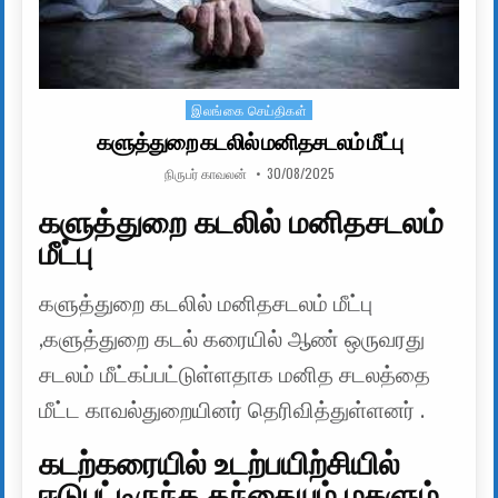
இலங்கை செய்திகள்
Posted in
களுத்துறை கடலில் மனிதசடலம் மீட்பு
AUTHOR:
PUBLISHED DATE:
நிருபர் காவலன்
30/08/2025
களுத்துறை கடலில் மனிதசடலம்
மீட்பு
களுத்துறை கடலில் மனிதசடலம் மீட்பு
,களுத்துறை கடல் கரையில் ஆண் ஒருவரது
சடலம் மீட்கப்பட்டுள்ளதாக மனித சடலத்தை
மீட்ட காவல்துறையினர் தெரிவித்துள்ளனர் .
கடற்கரையில் உடற்பயிற்சியில்
ஈடுபட்டிருந்த தந்தையும் மகளும்