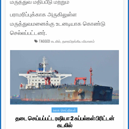
மருத்துவ மதிப்பீடு மற்றும்
பராமரிப்புக்காக அருகிலுள்ள
மருத்துவமனைக்கு உடனடியாக கொண்டு
செல்லப்பட்டனர்.
TAGGED
கடலில்
,
தரையிறங்கிய விமானம்
உலக செய்திகள்
Posted in
தடை செய்யப்பட்ட ரஷியா 2 கப்பல்கள் பிரிட்டன்
கடலில்