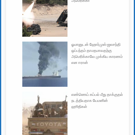
அமெரிக்கா
ஓமானுடன் ஹோர்முஸ் ஜலசந்தி
ஒப்பந்தம் தாமதமாவதற்கு
அமெரிக்காவே முக்கிய காரணம்
என ஈரான்
எண்ணெய் கப்பல் மீது தாக்குதல்
நடத்தியதாக யேமனின்
ஹூதிகள்