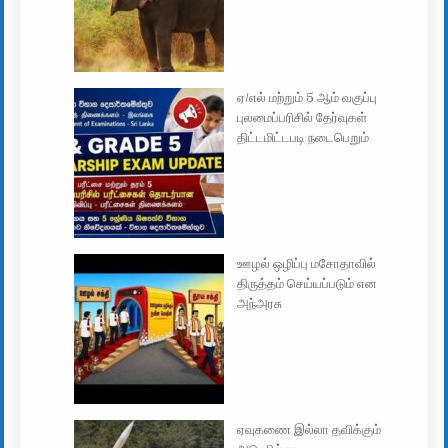
ஏ/எல் மற்றும் 5 ஆம் வகுப்பு
புலமைப்பரிசில் தேர்வுகள்
திட்டமிட்டபடி நடைபெறும்
ஊழல் ஒழிப்பு மசோதாவில்
திருத்தம் செய்யப்படும் என
அந்அரசு
ஏவுகணை இல்லா தவிக்கும்