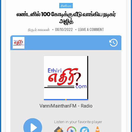
சினிமா
Posted in
லண்டனில் 100 கோடிக்கு வீடு வாங்கிய நடிகர்
அஜித்
AUTHOR:
PUBLISHED DATE:
ON லண்டனில் 100 கோ
நிருபர் காவலன்
08/10/2022
LEAVE A COMMENT