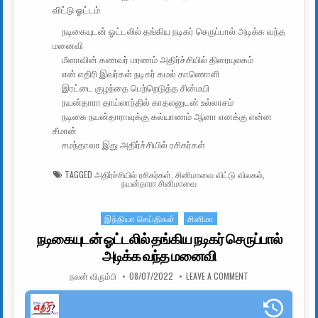
நடிகையுடன் ஓட்டலில் தங்கிய நடிகர் செருப்பால் அடிக்க வந்த
மனைவி
மீனாவின் கணவர் மரணம் அதிர்ச்சியில் திரையுலகம்
என் எதிரி இவர்கள் நடிகர் கமல் காணொளி
இரட்டை குழந்தை பெற்றெடுத்த சின்மயி
நயன்தாரா தாய்லாந்தில் காதலனுடன் உல்லாசம்
நடிகை நயன்தாராவுக்கு கல்யாணம் ஆனா எனக்கு என்ன
சீமான்
சமந்தாவா இது அதிர்ச்சியில் ரசிகர்கள்
TAGGED
அதிர்ச்சியில் ரசிகர்கள்
,
சினிமாவை விட்டு விலகல்
,
நயன்தாரா சினிமாவை
இந்தியா செய்திகள்
சினிமா
Posted in
நடிகையுடன் ஓட்டலில் தங்கிய நடிகர் செருப்பால்
அடிக்க வந்த மனைவி
AUTHOR:
PUBLISHED DATE:
ON நடிகையுடன் ஓட்ட
நலன் விரும்பி
08/07/2022
LEAVE A COMMENT