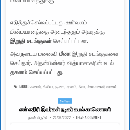
மின்மயானத்துக்கு
எடுத்துச்செல்லப்பட்டது. ஊர்வலம்
மின்மயானத்தை அடைந்ததும் அவருக்கு
இறுதி சடங்குகள்
செய்யப்பட்டன.
அவருடைய மனைவி
மீனா
இறுதி சடங்குகளை
செய்தார். அதன்பின்னர் வித்யாசாகரின் உடல்
தகனம் செய்யப்பட்டது.
TAGGED
கணவர்
,
சினிமா
,
நடிகை
,
மரணம்
,
மீனா
,
மீனா கணவர் மரணம்
சினிமா
Posted in
என் எதிரி இவர்கள் நடிகர் கமல் காணொளி
AUTHOR:
PUBLISHED DATE:
ON என் எதிரி இவர்
நலன் விரும்பி
23/06/2022
LEAVE A COMMENT