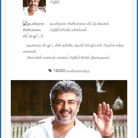
அஜித்
நயன்தாரா சினிமாவை விட்டு விலகல்
அதிர்ச்சியில் ரசிகர்கள்
நடிகையுடன் ஓட்டலில் தங்கிய நடிகர் செருப்பால் அடிக்க வந்த
மனைவி
மீனாவின் கணவர் மரணம் அதிர்ச்சியில் திரையுலகம்
TAGGED
நயன்தாராவுக்கு