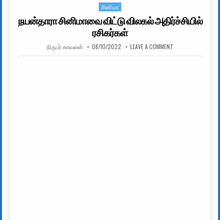
சினிமா
Posted in
நயன்தாரா சினிமாவை விட்டு விலகல் அதிர்ச்சியில்
ரசிகர்கள்
AUTHOR:
PUBLISHED DATE:
ON நயன்தாரா சினிமா
நிருபர் காவலன்
08/10/2022
LEAVE A COMMENT