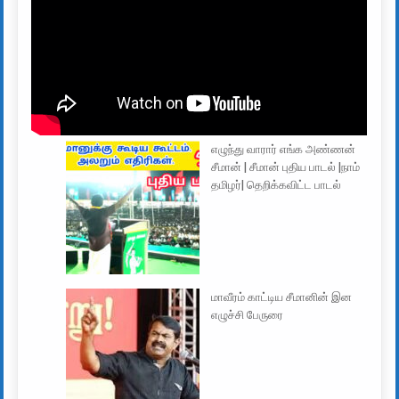
எழுந்து வாரார் எங்க அண்ணன்
சீமான் | சீமான் புதிய பாடல் |நாம்
தமிழர்| தெறிக்கவிட்ட பாடல்
மாவீரம் காட்டிய சீமானின் இன
எழுச்சி பேருரை