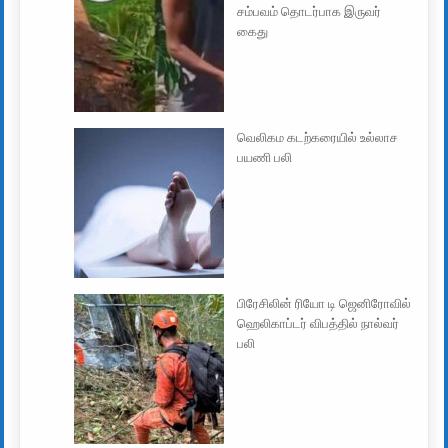
சம்பவம் தொடர்பாக இருவர்
கைது
வெலிகம கடற்கரையில் உல்லாச
பயணி பலி
பிரேசிலின் ரியோ டி ஜெனிரோவில்
ஹெலிகாப்டர் விபத்தில் நால்வர்
பலி