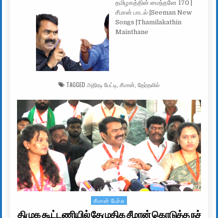
தமிழகத்தின் மைந்தனே 170 |
சீமான் பாடல் |Seeman New
Songs |Thamilakathin
Mainthane
TAGGED
அதிரடி பேட்டி
,
சீமான்
,
தேர்தலில்
சீமான் பேச்சு
Posted in
திமுக கூட்டணியில் தேமுதிக சீமான் கொடுத்த நச்