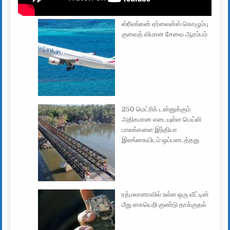
ஸ்ரீலங்கன் ஏர்லைன்ஸ் கொழும்பு
குவைத் விமான சேவை ஆரம்பம்
250 மெட்ரிக் டன்னுக்கும்
அதிகமான எடையுள்ள பெய்லி
பாலங்களை இந்தியா
இலங்கையிடம் ஒப்படைத்தது
ரத்மலானாவில் உள்ள ஒரு வீட்டின்
மீது கையெறி குண்டு தாக்குதல்