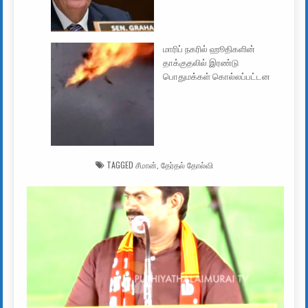
மாரிப் நகரில் ஹூதிகளின்
தாக்குதலில் இரண்டு
பொதுமக்கள் கொல்லப்பட்டன
TAGGED
சீமான்
,
தேர்தல் தோல்வி