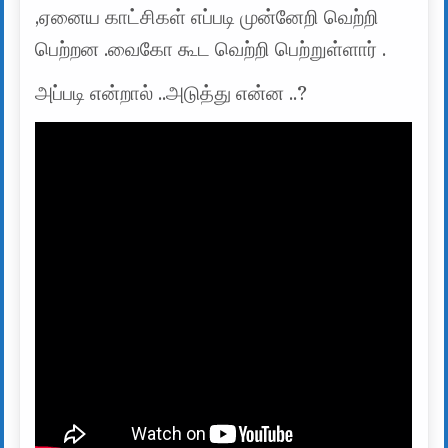
,ஏனைய காட்சிகள் எப்படி முன்னேறி வெற்றி
பெற்றன .வைகோ கூட வெற்றி பெற்றுள்ளார் .
அப்படி என்றால் ..அடுத்து என்ன ..?