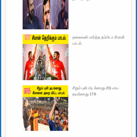
தலைவன் பார்த்த தம்பிடா சீமான்
பாடல்
சீறும் புலி அடங்காது சீறி பாய
தயங்காது 176