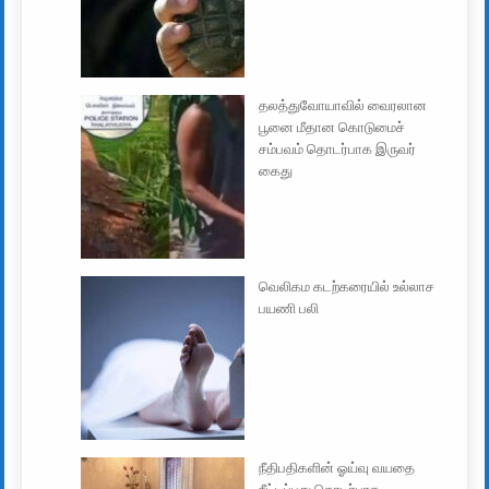
தலத்துவோயாவில் வைரலான
பூனை மீதான கொடுமைச்
சம்பவம் தொடர்பாக இருவர்
கைது
வெலிகம கடற்கரையில் உல்லாச
பயணி பலி
நீதிபதிகளின் ஓய்வு வயதை