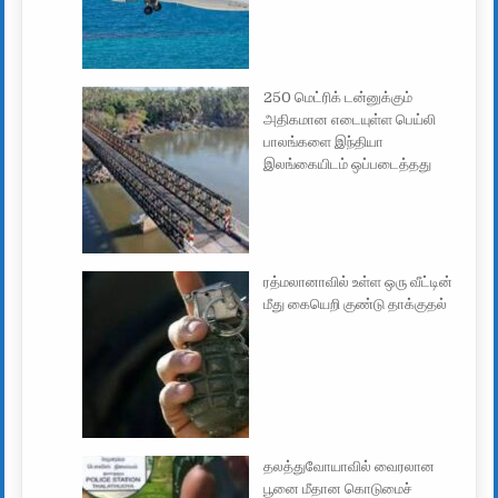
250 மெட்ரிக் டன்னுக்கும்
அதிகமான எடையுள்ள பெய்லி
பாலங்களை இந்தியா
இலங்கையிடம் ஒப்படைத்தது
ரத்மலானாவில் உள்ள ஒரு வீட்டின்
மீது கையெறி குண்டு தாக்குதல்
தலத்துவோயாவில் வைரலான
பூனை மீதான கொடுமைச்