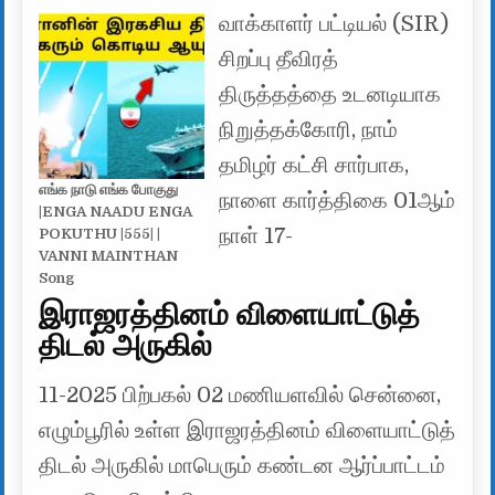
வாக்காளர் பட்டியல் (SIR)
சிறப்பு தீவிரத்
திருத்தத்தை உடனடியாக
நிறுத்தக்கோரி, நாம்
தமிழர் கட்சி சார்பாக,
எங்க நாடு எங்க போகுது
நாளை கார்த்திகை 01ஆம்
|ENGA NAADU ENGA
நாள் 17-
POKUTHU |555| |
VANNI MAINTHAN
Song
இராஜரத்தினம் விளையாட்டுத்
திடல் அருகில்
11-2025 பிற்பகல் 02 மணியளவில் சென்னை,
எழும்பூரில் உள்ள இராஜரத்தினம் விளையாட்டுத்
திடல் அருகில் மாபெரும் கண்டன ஆர்ப்பாட்டம்