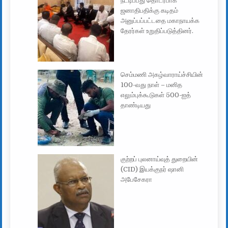
நீட்டிப்பது தொடர்பாக
ஜனாதிபதிக்கு கடிதம்
அனுப்பப்பட்டதை மகாநாயக்க
தேரர்கள் உறுதிப்படுத்தினர்.
செம்மணி அகழ்வாராய்ச்சியின்
100-வது நாள் – மனித
எலும்புக்கூடுகள் 500-ஐத்
தாண்டியது
குற்றப் புலனாய்வுத் துறையின்
(CID) இயக்குநர் ஷானி
அபேசேகரா