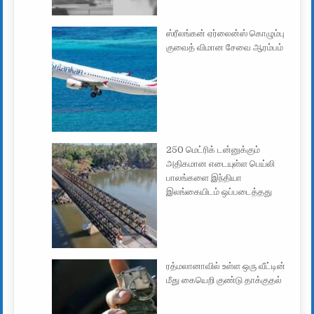
ஸ்ரீலங்கன் ஏர்லைன்ஸ் கொழும்பு
குவைத் விமான சேவை ஆரம்பம்
250 மெட்ரிக் டன்னுக்கும்
அதிகமான எடையுள்ள பெய்லி
பாலங்களை இந்தியா
இலங்கையிடம் ஒப்படைத்தது
ரத்மலானாவில் உள்ள ஒரு வீட்டின்
மீது கையெறி குண்டு தாக்குதல்