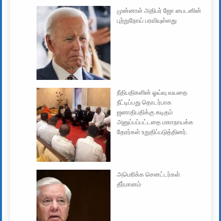
முன்னாள் அதிபர் ஜோ பைடனின்
புற்றுநோய் பரவியுள்ளது
நீதிபதிகளின் ஓய்வு வயதை
நீட்டிப்பது தொடர்பாக
ஜனாதிபதிக்கு கடிதம்
அனுப்பப்பட்டதை மகாநாயக்க
தேரர்கள் உறுதிப்படுத்தினர்.
அமெரிக்க செனட்டர்கள்
தீர்மானம்