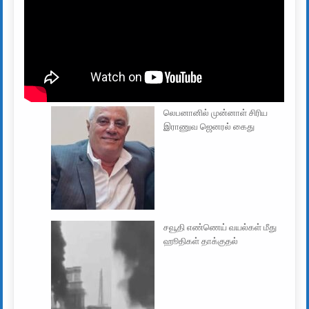
லெபனானில் முன்னாள் சிரிய
இராணுவ ஜெனரல் கைது
சவூதி எண்ணெய் வயல்கள் மீது
ஹூதிகள் தாக்குதல்