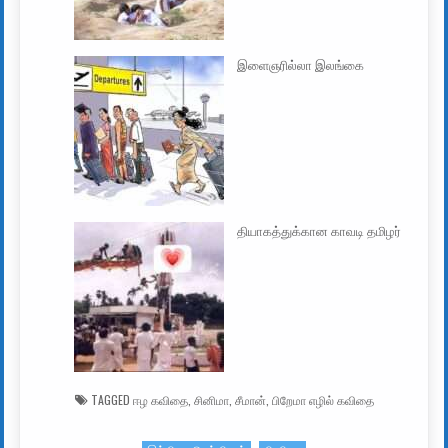
இளைஞரில்லா இலங்கை
தியாகத்துக்கான காவடி தமிழர்
TAGGED
ஈழ கவிதை
,
சினிமா
,
சீமான்
,
பிறேமா எழில் கவிதை