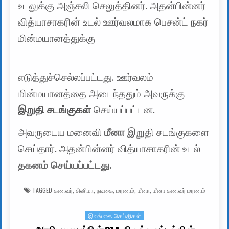
உடலுக்கு அஞ்சலி செலுத்தினர். அதன்பின்னர்
வித்யாசாகரின் உடல் ஊர்வலமாக பெசன்ட் நகர்
மின்மயானத்துக்கு
எடுத்துச்செல்லப்பட்டது. ஊர்வலம்
மின்மயானத்தை அடைந்ததும் அவருக்கு
இறுதி சடங்குகள்
செய்யப்பட்டன.
அவருடைய மனைவி
மீனா
இறுதி சடங்குகளை
செய்தார். அதன்பின்னர் வித்யாசாகரின் உடல்
தகனம் செய்யப்பட்டது.
TAGGED
கணவர்
,
சினிமா
,
நடிகை
,
மரணம்
,
மீனா
,
மீனா கணவர் மரணம்
இலங்கை செய்திகள்
Posted in