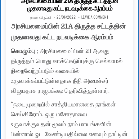
அரசியலமைப்பின் 21A திருத்த சட்டத்தின்
முதலாவது கட்ட நடவடிக்கை ஆரம்பம்
AUTHOR:
PUBLISHED DATE:
ON அரசியலமைப்பின் 
நலன் விரும்பி
25/06/2022
LEAVE A COMMENT
அரசியலமைப்பின் 21A திருத்த சட்டத்தின்
முதலாவது கட்ட நடவடிக்கை ஆரம்பம்
கொழும்பு
; அரசியலமைப்பின் 21 ஆவது
திருத்தம் பொது வாக்கெடுப்புக்கு செல்லாமல்
நிறைவேற்றப்படும் வகையில்
உருவாக்கப்பட்டுள்ளதாக நீதி அமைச்சர்
விஜயதாச ராஜபக்க்
ஷ தெரிவித்துள்ளார்.
“நடைமுறையில் சாத்தியமானதை நாங்கள்
செய்கிறோம். ஒரு மசோதாவை
உருவாக்குவதன் மூலம் நாம் மாயங்களின்
பின்னால் ஓட வேண்டியதில்லை எனவும் நாட்டின்