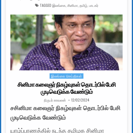
TAGGED
இலங்கை
,
சினிமா
,
தமிழ்
,
பாடகர்
இலங்கை செய்திகள்
Posted in
சினிமா கலைஞர் நிகழ்வுகள் தொடர்பில் பேசி
முடிவெடுக்க வேண்டும்
AUTHOR:
PUBLISHED DATE:
நிருபர் காவலன்
12/02/2024
சசினிமா கலைஞர் நிகழ்வுகள் தொடர்பில் பேசி
முடிவெடுக்க வேண்டும்
யாழ்ப்பாணத்தில் நடந்த தமிழக சினிமா