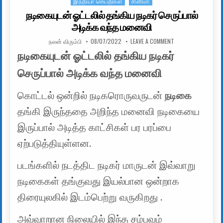
இந்தியா செய்திகள்
சினிமா
Posted in
நடிகையுடன் ஓட்டலில் தங்கிய நடிகர் செருப்பால்
அடிக்க வந்த மனைவி
AUTHOR:
PUBLISHED DATE:
ON நடிகையுடன் ஓட்ட
நலன் விரும்பி
08/07/2022
LEAVE A COMMENT
நடிகையுடன் ஓட்டலில் தங்கிய நடிகர்
செருப்பால் அடிக்க வந்த மனைவி
கொட்டல் ஒன்றில் நடிகரொருவருடன்
நடிகை
தங்கி இருந்ததை அறிந்த மனைவி நடிகையை
இருப்பால் அடித்த காட்சிகள் பர பரப்பை
ஏற்படுத்தியுள்ளன.
படங்களில் நடத்திட நடிகர் மாருடன் இவ்வாறு
நடிகைகள் தங்குவது இயல்பான ஒன்றாக
திரையுலகில் இடம்பெற்று வருகிறது .
அவ்வாறான நிலையில் இந்த சம்பவம்