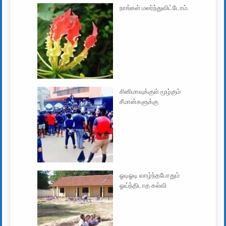
நாங்கள் மலர்ந்துவிட்டோம்.
சினிமாவுக்குள் மூழ்கும்
சீமான்களுக்கு
ஓடிஓடி வாழ்ந்தபோதும்
ஓய்ந்திடாத கல்வி