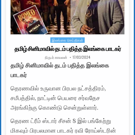
இலங்கை செய்திகள்
Posted in
தமிழ் சினிமாவில் தடம் பதித்த இலங்கை பாடகர்
AUTHOR:
PUBLISHED DATE:
நிருபர் காவலன்
17/03/2024
தமிழ் சினிமாவில் தடம் பதித்த இலங்கை
பாடகர்
தெரணவில் உருவான பிரபல நட்சத்திரம்,
சமீபத்தில், நாட்டின் பெயரை சர்வதேச
அரங்கிற்கு கொண்டு சென்றுள்ளார்.
தெரண ட்ரீம் ஸ்டார் சீசன் 8 இல் பங்கேற்று
மிகவும் பிரபலமான பாடகர் ரவி ​ரோய்ஸ்டரின்