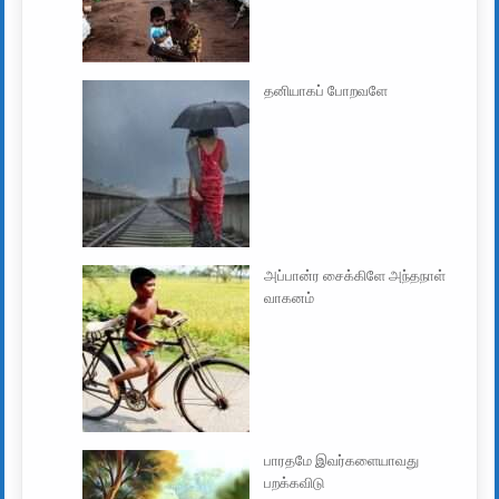
தனியாகப் போறவளே
அப்பான்ர சைக்கிளே அந்தநாள்
வாகனம்
பாரதமே இவர்களையாவது
பறக்கவிடு