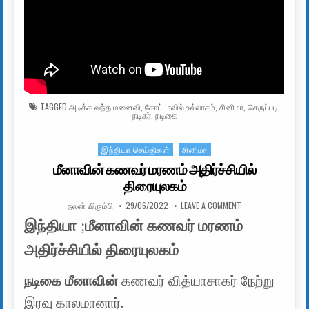
TAGGED
அடிக்க வந்த மனைவி
,
கோட்டாவில் உல்லாசம்
,
சினிமா
,
செருப்படி
,
நடிகர்
,
நடிகை
இந்தியா செய்திகள்
சினிமா
Posted in
மீனாவின் கணவர் மரணம் அதிர்ச்சியில்
திரையுலகம்
AUTHOR:
PUBLISHED DATE:
ON மீனாவின் கணவர்
நலன் விரும்பி
29/06/2022
LEAVE A COMMENT
இந்தியா
;
மீனாவின் கணவர் மரணம்
அதிர்ச்சியில் திரையுலகம்
நடிகை மீனாவின்
கணவர் வித்யாசாகர் நேற்று
இரவு காலமானார்.