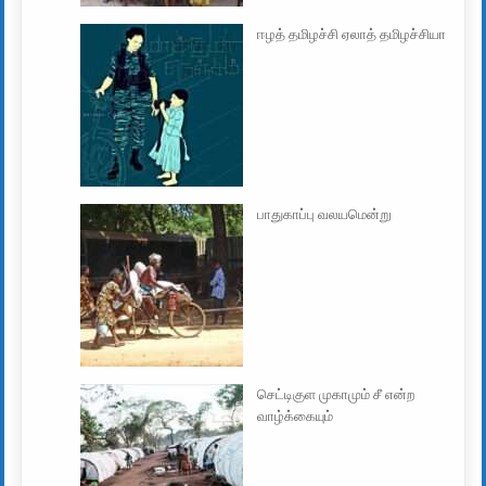
ஈழத் தமிழச்சி ஏலாத் தமிழச்சியா
பாதுகாப்பு வலயமென்று
செட்டிகுள முகாமும் சீ என்ற
வாழ்க்கையும்