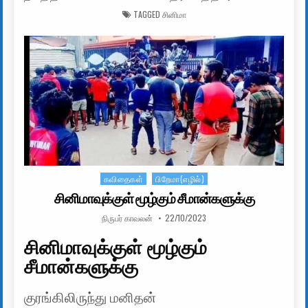
TAGGED
சினிமா
கவிதைகள்
பிறேமா(எழில்)
Posted in
சினிமாவுக்குள் மூழ்கும் சீமான்களுக்கு
AUTHOR:
PUBLISHED DATE:
நிருபர் காவலன்
22/10/2023
சினிமாவுக்குள் மூழ்கும்
சீமான்களுக்கு
குரங்கிலிருந்து மனிதன்