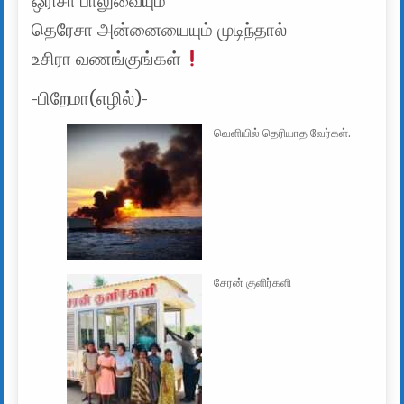
ஒரிசா பாலுவையும்
தெரேசா அன்னையையும் முடிந்தால்
உசிரா வணங்குங்கள்
-பிறேமா(எழில்)-
வெளியில் தெரியாத வேர்கள்.
சேரன் குளிர்களி