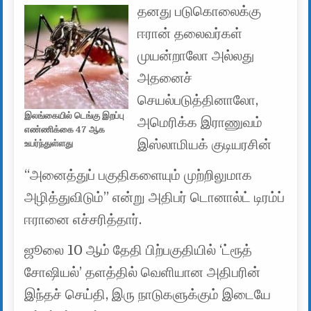
தனது படுகொலைக்கு
ஈரான் தலைவர்கள்
முயன்றாலோ அல்லது
அதனைச்
செயல்படுத்தினாலோ,
இலங்கையில் டெங்கு இறப்பு
அமெரிக்க இராணுவம்
எண்ணிக்கை 47 ஆக
இஸ்லாமியக் குடியரசின்
உயர்ந்துள்ளது
“அனைத்துப் பகுதிகளையும் முற்றிலுமாக
அழித்துவிடும்” என்று அதிபர் டொனால்ட் டிரம்ப்
ஈரானை எச்சரித்தார்.
ஜூலை 10 ஆம் தேதி பிற்பகுதியில் ‘ட்ரூத்
சோஷியல்’ தளத்தில் வெளியான அதிபரின்
இந்தச் செய்தி, இரு நாடுகளுக்கும் இடையே