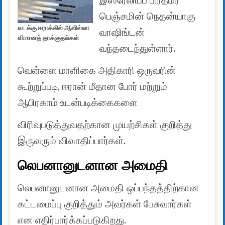
இஸ்ரேலியப் பிரதமர்
பெஞ்சமின் நெதன்யாகு
வடக்கு ஈராக்கில் ஆளில்லா
வாஷிங்டன்
விமானத் தாக்குதல்கள்
வந்தடைந்துள்ளார்.
வெள்ளை மாளிகை அதிகாரி ஒருவரின்
கூற்றுப்படி, ஈரான் மீதான போர் மற்றும்
ஆபிரகாம் உடன்படிக்கைகளை
விரிவுபடுத்துவதற்கான முயற்சிகள் குறித்து
இருவரும் விவாதிப்பார்கள்.
லெபனானுடனான அமைதி
லெபனானுடனான அமைதி ஒப்பந்தத்திற்கான
கட்டமைப்பு குறித்தும் அவர்கள் பேசுவார்கள்
என எதிர்பார்க்கப்படுகிறது.