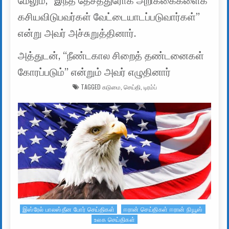
மேலும், “இந்த தேசத்துரோக அறிக்கைகளைக்
கசியவிடுபவர்கள் வேட்டையாடப்படுவார்கள்”
என்று அவர் அச்சுறுத்தினார்.
அத்துடன், “நீண்டகால சிறைத் தண்டனைகள்
கோரப்படும்” என்றும் அவர் எழுதினார்
TAGGED
கடுமை
,
செய்தி
,
டிரம்ப்
இஸ்ரேல் பாலஸ்தீன போர் செய்திகள்
ஈரான் செய்திகள் ஈரான் நியூஸ்
Posted in
உலக செய்திகள்