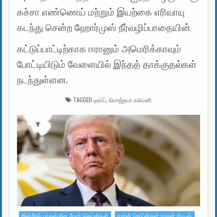
கச்சா எண்ணெய் மற்றும் இயற்கை எரிவாயு
கடந்து சென்ற ஹோர்முஸ் நீர்வழிப்பாதையின்
கட்டுப்பாட்டிற்காக ஈரானும் அமெரிக்காவும்
போட்டியிடும் வேளையில் இந்தத் தாக்குதல்கள்
நடந்துள்ளன.
TAGGED
டிரம்ப்
,
மொஜ்தபா கமெனி
இஸ்ரேல் பாலஸ்தீன போர் செய்திகள்
ஈரான் செய்திகள் ஈரான் நியூஸ்
Posted in