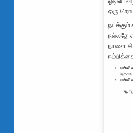
ஓடியே வீ
ஒரு நொடி
நடக்கும்
நல்லதே எ
நாளை சிற
நம்பிக்க
வன்னி 
ஆக்கம்
வன்னி 
TA