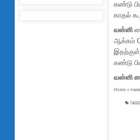
கண்டு பி
காதல் கூற
வன்னி
ம
ஆக்கம்
இதற்குள்
கண்டு பிட
வன்னி ம
Home
»
vann
TAGG