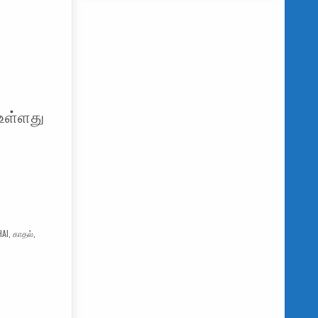
உள்ளது
HAI
,
காதல்
,
ாத்திரு