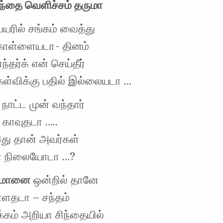
ிந்தை வெளிச்சம் தருமா
யரில் சங்கம் வைத்து
ொள்ளையடா- தினம்
்தர்க் என் செய்தீர்
ேள்விக்கு பதில் இல்லையடா …
ாட்ட முன் வந்தார்
 காவுதடா …..
து தான் அவர்கள்
் நிலையோடா …?
 மோனை
ஒன்றில் தானே
ள்ளதடா – சந்தம்
்கம் அறியா சிந்தையில்