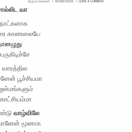
AUTHOR:
PUBLISHED DATE:
ON காதல் சொல்லிட
நிருபர் காவலன்
05/06/2020
LEAVE A COMMENT
ொல்லிட வா
 நாட்களாக
ிரை காணலையே
நானழுது
ெருகிடிச்சே
 வாரத்தில
னேன் பூச்சியமா
ென்மங்களும்
 காட்சியம்மா
ண்டு
வாழ்விலே
 போனேன் மூனாக