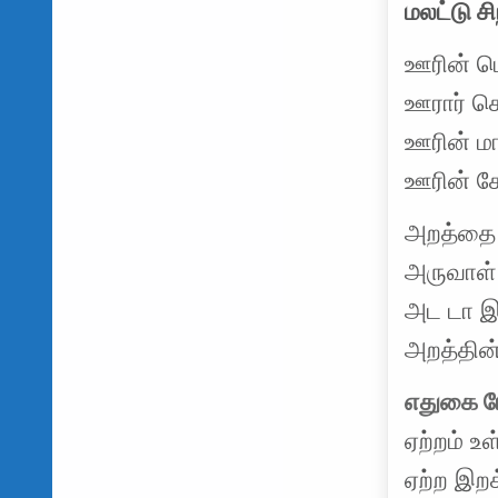
மலட்டு ச
ஊரின் பெ
ஊரார் க
ஊரின் மாந
ஊரின் க
அறத்தை ந
அருவாள்
அட டா இ
அறத்தின
எதுகை
ஏற்றம் உ
ஏற்ற இறக