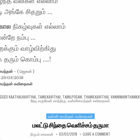
ழ்ந்த வலிகள் எல்லாம்
 அங்கே சிதறும் …
 கால
நிகழ்வுகள் எல்லாம்
ன்றே நம்பு …
க்கும் வாழ்விற்கிது
ை தரும் கொம்பு ….!
மைந்தன்
– ( ஜெகன் )
 -29/03/2018
மைந்தன் கவிதைகள்
GGED
KAATHALKAVITHAI
,
TAMILKAVITHAI
,
TAMILPOEAM
,
THAMILKAVITHAI
,
VANNIMAINTHANKA
தேடி வருவேன் காத்திரு
,
வன்னிமைந்தன் கவிதைகள்
வன்னி மைந்தன் கவிதைகள்
Posted in
மலட்டு சிந்தை வெளிச்சம் தருமா
AUTHOR:
PUBLISHED DATE:
ON மலட்டு சிந்தை 
நிருபர் காவலன்
03/03/2018
LEAVE A COMMENT