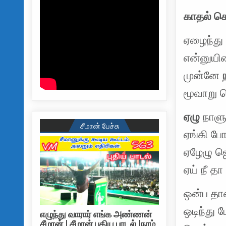
காதல் ச
ஏழைந்து
என்னுய
முன்னே
மூவாறு ப
ஏழு
நாளு
சீமான் பேச்சு
ஏங்கி போ
ஏழேழு ஜ
ஏய் நீ தா
ஒன்ப தா
ஒடிந்து
எழுந்து வாரார் எங்க அண்ணன்
சீமான் | சீமான் புதிய பாடல் |நாம்