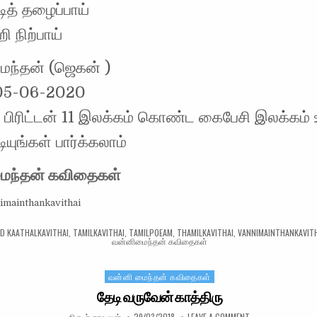
டித் தழைப்பாய்
ி நிற்பாய்
ைந்தன் (ஜெகன் )
 05-06-2020
 பிரிட்டன் 11 இலக்கம் கொண்ட கைபேசி இலக்கம் 
ியுங்கள் பார்க்கலாம்
ைந்தன் கவிதைகள்
imainthankavithai
ED
KAATHALKAVITHAI
,
TAMILKAVITHAI
,
TAMILPOEAM
,
THAMILKAVITHAI
,
VANNIMAINTHANKAVIT
வன்னிமைந்தன் கவிதைகள்
வன்னி மைந்தன் கவிதைகள்
Posted in
தேடி வருவேன் காத்திரு
AUTHOR:
PUBLISHED DATE:
ON தேடி வருவேன் க
நிருபர் காவலன்
29/03/2018
LEAVE A COMMENT