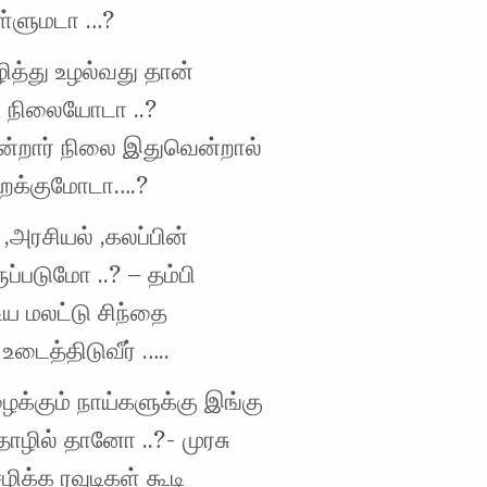
்ளுமடா …?
ித்து உழல்வது தான்
க நிலையோடா ..?
்றார் நிலை இதுவென்றால்
சிறக்குமோடா….?
 ,அரசியல் ,கலப்பின்
ுப்படுமோ ..? – தம்பி
டிய மலட்டு சிந்தை
டைத்திடுவீர் …..
ழைக்கும் நாய்களுக்கு இங்கு
ொழில் தானோ ..?- முரசு
ழிக்க ரவுடிகள் கூடி