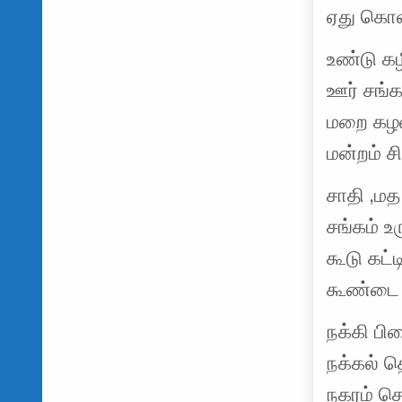
ஏது கொள
உண்டு கழ
ஊர் சங்
மறை கழன
மன்றம் 
சாதி ,மத
சங்கம் உர
கூடு கட்
கூண்டை உ
நக்கி பி
நக்கல் த
நகரம் செ