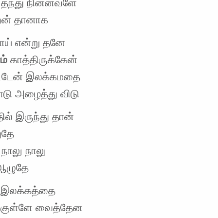
தந்து நின்னவளே
ேன் தானாக
ாய் என்று தனே
ம்
காத்திருக்கேன்
ிட்டேன் இலக்கமதை
டு அழைத்து விடு
தில் இருந்து தான்
துதே
 நாலு நாலு
ஆழுதே
 இலக்கத்தை
்குள்ளே வைத்தேன