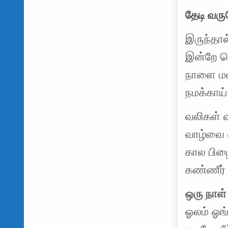
தேடி வரு
இருந்தா
இன்றே க
நாளை மல
நமக்காய்
வலிகள் வ
வாழ்வை 
கால பிழ
கண்ணீர் 
ஒரு நாள்
ஓலம் ஓங்