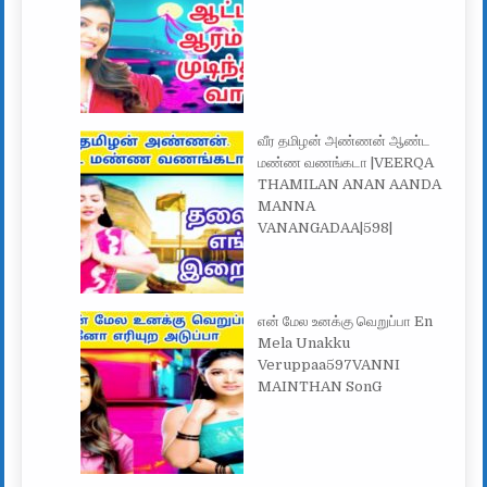
வீர தமிழன் அண்ணன் ஆண்ட
மண்ண வணங்கடா |VEERQA
THAMILAN ANAN AANDA
MANNA
VANANGADAA|598|
என் மேல உனக்கு வெறுப்பா En
Mela Unakku
Veruppaa597VANNI
MAINTHAN SonG