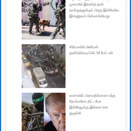
முகாமில் இரண்டு நாள்
தாக்குதலுக்குப் பிறகு இஸ்ரேலிய
இராணுவம் பின்வாங்கியது
சிரியாவில் மினிபஸ்
குண்டுவெடிப்பில் 14 பேர் பலி
காசாவில் அமைதிக்கான எந்த
நோக்கமோ திட்டமோ
இஸ்ரேலுக்கு இல்லை’என
துருக்கி