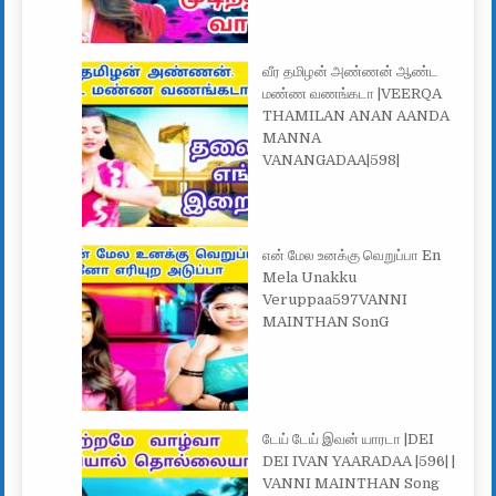
வீர தமிழன் அண்ணன் ஆண்ட
மண்ண வணங்கடா |VEERQA
THAMILAN ANAN AANDA
MANNA
VANANGADAA|598|
என் மேல உனக்கு வெறுப்பா En
Mela Unakku
Veruppaa597VANNI
MAINTHAN SonG
டேய் டேய் இவன் யாரடா |DEI
DEI IVAN YAARADAA |596| |
VANNI MAINTHAN Song