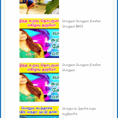
பொதுவா பொதுவா நீ என்ன
பொதுவா |601
பொதுவா பொதுவா நீ என்ன
பொதுவா
பொறும கடந்தாச்சு எரும
எழுந்தாச்சு