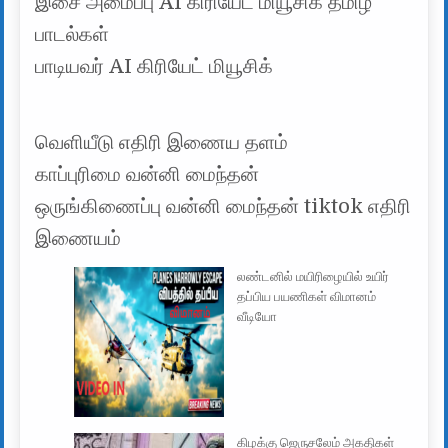
இசை அமைப்பு AI கிரியேட் மியூசிக் தமிழ்
பாடல்கள்
பாடியவர் AI கிரியேட் மியூசிக்
வெளியீடு எதிரி இணைய தளம்
காப்புரிமை வன்னி மைந்தன்
ஒருங்கிணைப்பு வன்னி மைந்தன் tiktok எதிரி
இணையம்
லண்டனில் மயிரிழையில் உயிர்
தப்பிய பயணிகள் விமானம்
வீடியோ
கிழக்கு ஜெருசலேம் அகதிகள்