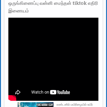
ஒருங்கிணைப்பு வன்னி மைந்தன் tiktok எதிரி
இணையம்
லண்டனில் மயிரிழையில் உயிர்