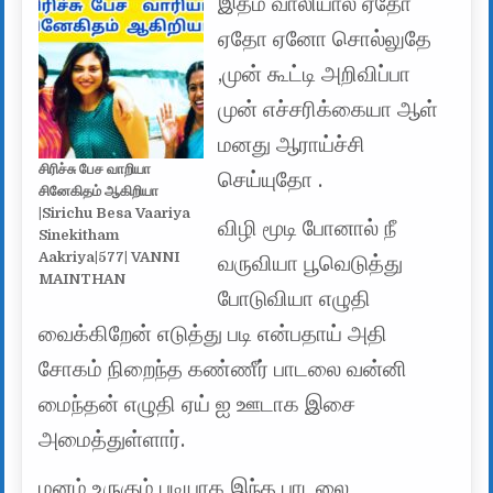
இதம் வாலியால் ஏதோ
ஏதோ ஏனோ சொல்லுதே
,முன் கூட்டி அறிவிப்பா
முன் எச்சரிக்கையா ஆள்
மனது ஆராய்ச்சி
சிரிச்சு பேச வாறியா
செய்யுதோ .
சினேகிதம் ஆகிறியா
|Sirichu Besa Vaariya
விழி மூடி போனால் நீ
Sinekitham
Aakriya|577| VANNI
வருவியா பூவெடுத்து
MAINTHAN
போடுவியா எழுதி
வைக்கிறேன் எடுத்து படி என்பதாய் அதி
சோகம் நிறைந்த கண்ணீர் பாடலை வன்னி
மைந்தன் எழுதி ஏய் ஐ ஊடாக இசை
அமைத்துள்ளார்.
மனம் உருகும் படியாக இந்த பாடலை