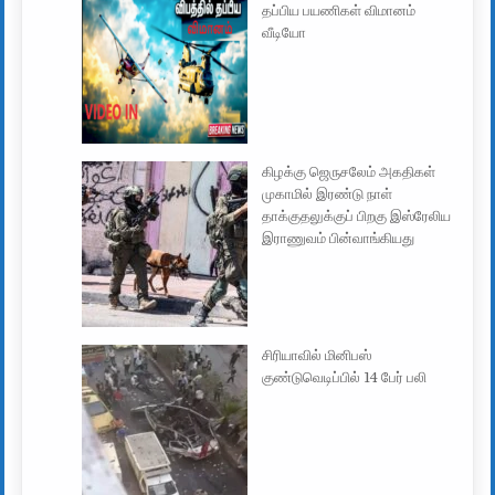
தப்பிய பயணிகள் விமானம்
வீடியோ
கிழக்கு ஜெருசலேம் அகதிகள்
முகாமில் இரண்டு நாள்
தாக்குதலுக்குப் பிறகு இஸ்ரேலிய
இராணுவம் பின்வாங்கியது
சிரியாவில் மினிபஸ்
குண்டுவெடிப்பில் 14 பேர் பலி