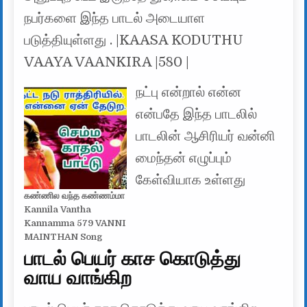
நபர்களை இந்த பாடல் அடையாள
படுத்தியுள்ளது . |KAASA KODUTHU
VAAYA VAANKIRA |580 |
நட்பு என்றால் என்ன
என்பதே இந்த பாடலில்
பாடலின் ஆசிரியர் வன்னி
மைந்தன் எழுப்பும்
கேள்வியாக உள்ளது
கண்ணில வந்த கண்ணம்மா
Kannila Vantha
Kannamma 579 VANNI
MAINTHAN Song
பாடல் பெயர் காச கொடுத்து
வாய வாங்கிற