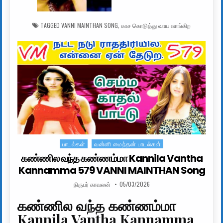
TAGGED
VANNI MAINTHAN SONG
,
காச கொடுத்து வாய வாங்கிற
பாடல்கள்
வன்னி மைந்தன் பாடல்கள்
Posted in
கண்ணில வந்த கண்ணம்மா Kannila Vantha
Kannamma 579 VANNI MAINTHAN Song
AUTHOR:
PUBLISHED DATE:
நிருபர் காவலன்
05/03/2026
கண்ணில வந்த கண்ணம்மா
Kannila Vantha Kannamma