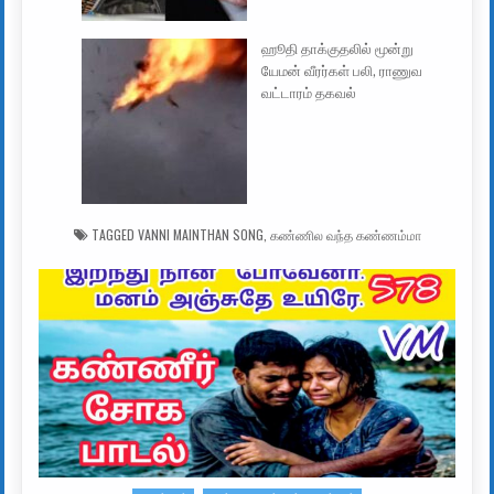
ஹூதி தாக்குதலில் மூன்று
யேமன் வீரர்கள் பலி, ராணுவ
வட்டாரம் தகவல்
TAGGED
VANNI MAINTHAN SONG
,
கண்ணில வந்த கண்ணம்மா