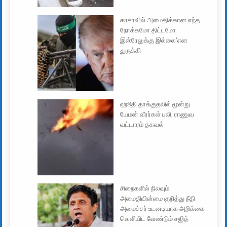
காசாவில் அமைதிக்கான எந்த
நோக்கமோ திட்டமோ
இஸ்ரேலுக்கு இல்லை’என
துருக்கி
ஹூதி தாக்குதலில் மூன்று
யேமன் வீரர்கள் பலி, ராணுவ
வட்டாரம் தகவல்
சிறைகளில் நிலவும்
அமைதியின்மை குறித்து நீதி
அமைச்சர் உடனடியாக அறிக்கை
வெளியிட வேண்டும் சஜித்