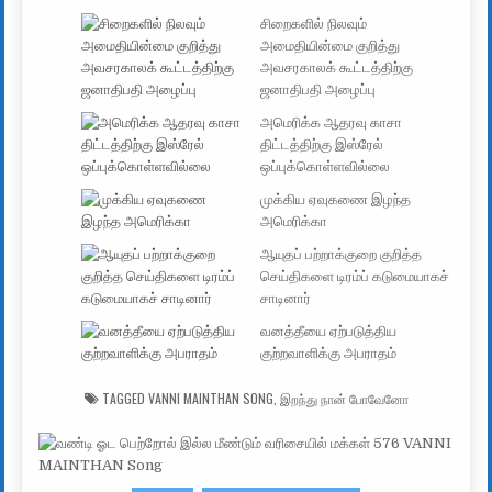
சிறைகளில் நிலவும்
அமைதியின்மை குறித்து
அவசரகாலக் கூட்டத்திற்கு
ஜனாதிபதி அழைப்பு
அமெரிக்க ஆதரவு காசா
திட்டத்திற்கு இஸ்ரேல்
ஒப்புக்கொள்ளவில்லை
முக்கிய ஏவுகணை இழந்த
அமெரிக்கா
ஆயுதப் பற்றாக்குறை குறித்த
செய்திகளை டிரம்ப் கடுமையாகச்
சாடினார்
வனத்தீயை ஏற்படுத்திய
குற்றவாளிக்கு அபராதம்
TAGGED
VANNI MAINTHAN SONG
,
இறந்து நான் போவேனோ