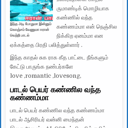
ருமாண்டிக் மொழியாக
கண்ணில் வந்த
இந்த அடி போதுமா இன்னும்
கண்ணம்மா என் நெஞ்சில
கொஞ்சம் வேணுமா ஈரான்
நிக்கிற ஏனம்மா என
வெற்றி பாடல்
ஏக்கத்தை பிரதி பலித்துள்ளார் .
இந்த காதல் சுக ராக கீத பாட்டை நீங்களும்
கேட்டு பாருங்க நண்பர்களே
love ,romantic ,lovesong,
பாடல் பெயர் கண்ணில வந்த
கண்ணம்மா
பாடல் பெயர் கண்ணில வந்த கண்ணம்மா
பாடல் ஆசிரியர் வன்னி மைந்தன்