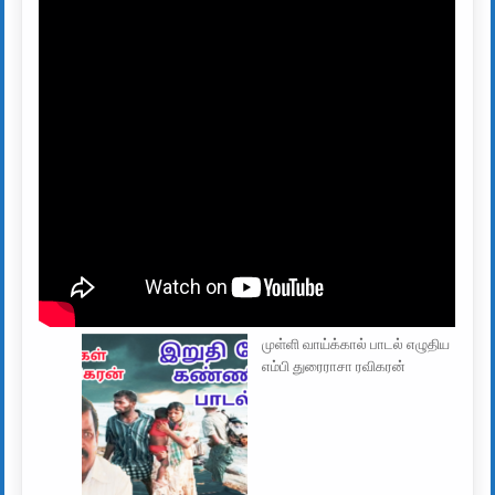
முள்ளி வாய்க்கால் பாடல் எழுதிய
எம்பி துரைராசா ரவிகரன்