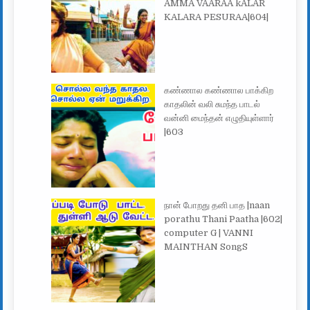
AMMA VAARAA kALAR
KALARA PESURAA|604|
கண்ணால கண்ணால பாக்கிற
காதலின் வலி சுமந்த பாடல்
வன்னி மைந்தன் எழுதியுள்ளார்
|603
நான் போறது தனி பாத |naan
porathu Thani Paatha |602|
computer G | VANNI
MAINTHAN SongS