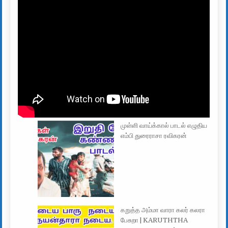
முள்ளி வாய்க்கால் பாடல் எழுதிய
எம்பி துரைராசா ரவிகரன்
கறுத்த அம்மா வாரா கலர் கலரா
பேசுறா | KARUTHTHA