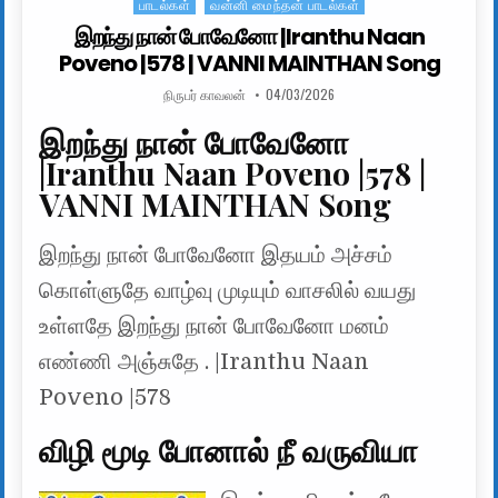
பாடல்கள்
வன்னி மைந்தன் பாடல்கள்
Posted in
இறந்து நான் போவேனோ |Iranthu Naan
Poveno |578 | VANNI MAINTHAN Song
AUTHOR:
PUBLISHED DATE:
நிருபர் காவலன்
04/03/2026
இறந்து நான் போவேனோ
|Iranthu Naan Poveno |578 |
VANNI MAINTHAN Song
இறந்து நான் போவேனோ இதயம் அச்சம்
கொள்ளுதே வாழ்வு முடியும் வாசலில் வயது
உள்ளதே இறந்து நான் போவேனோ மனம்
எண்ணி அஞ்சுதே . |Iranthu Naan
Poveno |578
விழி மூடி போனால் நீ வருவியா