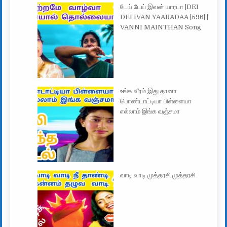
டேய் டேய் இவன் யாரடா |DEI
DEI IVAN YAARADAA |596| |
VANNI MAINTHAN Song
உங்க வீரம் இது தானா
பொண்டாட்டியா பிள்ளையா
எல்லாம் இங்க வஞ்சமா
வாடி வாடி முத்தரசி முத்தரசி