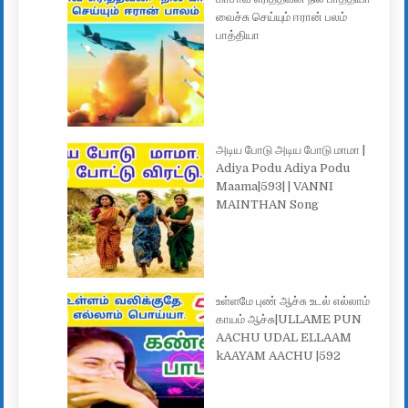
வைச்சு செய்யும் ஈரான் பலம்
பாத்தியா
அடிய போடு அடிய போடு மாமா |
Adiya Podu Adiya Podu
Maama|593| | VANNI
MAINTHAN Song
உள்ளமே புண் ஆச்சு உடல் எல்லாம்
காயம் ஆச்சு|ULLAME PUN
AACHU UDAL ELLAAM
kAAYAM AACHU |592