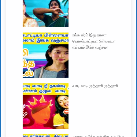
உங்க வீரம் இது தானா
பொண்டாட்டியா பிள்ளையா
எல்லாம் இங்க வஞ்சமா
வாடி வாடி முத்தரசி முத்தரசி
காசாவ எரித்தவன் நில பாத்தியா