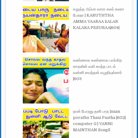
கறுத்த அம்மா வாரா கலர் கலரா
பேசுறா | KARUTHTHA
AMMA VAARAA kALAR
KALARA PESURAA|604|
கண்ணால கண்ணால பாக்கிற
காதலின் வலி சுமந்த பாடல்
வன்னி மைந்தன் எழுதியுள்ளார்
|603
நான் போறது தனி பாத |naan
porathu Thani Paatha |602|
computer G | VANNI
MAINTHAN SongS