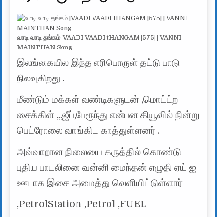
வாடி வாடி தங்கம் |VAADI VAADI tHANGAM |575| | VANNI
MAINTHAN Song
இலங்கையில இந்த எரிபொருள் தட்டு பாடு
நிலவுகிறது .
மீண்டும் மக்கள் வண்டிகளுடன் ,மொட்ட்ற
சைக்கிள் ,,,ஜீப்,பேரூந்து என்பன கியூவில் நின்று
பெட்ரோலை வாங்கிட காத்துள்ளனர் .
அவ்வாறான நிலையை கருத்தில் கொண்டு
புதிய பாடலினை வன்னி மைந்தன் எழுதி ஏய் ஐ
ஊடாக இசை அமைத்து வெளியிட்டுள்ளார்
,PetrolStation ,Petrol ,FUEL