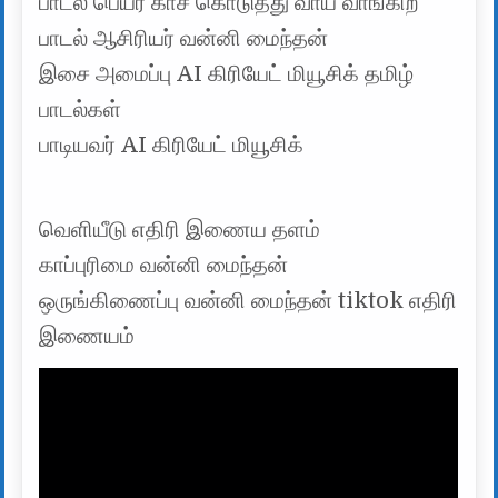
பாடல் பெயர் காச கொடுத்து வாய வாங்கிற
பாடல் ஆசிரியர் வன்னி மைந்தன்
இசை அமைப்பு AI கிரியேட் மியூசிக் தமிழ்
பாடல்கள்
பாடியவர் AI கிரியேட் மியூசிக்
வெளியீடு எதிரி இணைய தளம்
காப்புரிமை வன்னி மைந்தன்
ஒருங்கிணைப்பு வன்னி மைந்தன் tiktok எதிரி
இணையம்