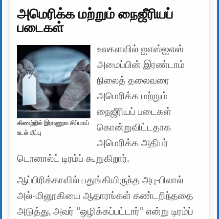
அமெரிக்க மற்றும் நைஜீரியப்
படைகள்
உலகளவில் ஐஎஸ்ஐஎஸ்
அமைப்பின் இரண்டாம்
நிலைத் தலைவரை
அமெரிக்க மற்றும்
நைஜீரியப் படைகள்
கிணற்றில் இராணுவ சிப்பாய்
கொன்றுவிட்டதாக
உடல் மீட்பு
அமெரிக்க அதிபர்
டொனால்ட் டிரம்ப் கூறுகிறார்.
ஆப்பிரிக்காவில் பதுங்கியிருந்த அபு-பிலால்
அல்-மினூகியை ஆதாரங்கள் கண்டறிந்ததை
அடுத்து, அவர் “ஒழிக்கப்பட்டார்” என்று டிரம்ப்