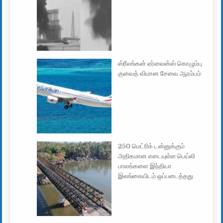
ஸ்ரீலங்கன் ஏர்லைன்ஸ் கொழும்பு
குவைத் விமான சேவை ஆரம்பம்
250 மெட்ரிக் டன்னுக்கும்
அதிகமான எடையுள்ள பெய்லி
பாலங்களை இந்தியா
இலங்கையிடம் ஒப்படைத்தது