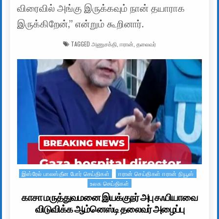
விரைவில் அங்கு இருக்கவும் நான் தயாராக
இருக்கிறேன்,” என்றும் கூறினார்.
TAGGED
அணுசக்தி
,
ஈரான்
,
தலைவர்
இஸ்ரேல் பாலஸ்தீன போர் செய்திகள்
ஈரான் செய்திகள் ஈரான் நியூஸ்
Posted in
உலக செய்திகள்
காசா மருத்துவமனை இயக்குநர் அபு சஃபியாவை
விடுவிக்க ஆம்னெஸ்டி தலைவர் அழைப்பு