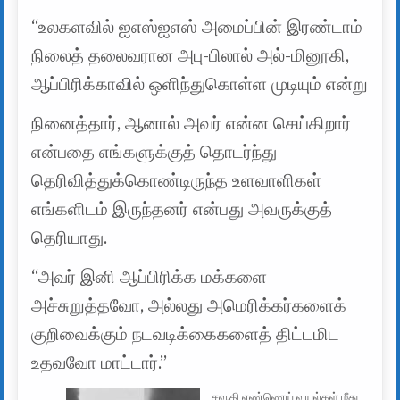
“உலகளவில் ஐஎஸ்ஐஎஸ் அமைப்பின் இரண்டாம்
நிலைத் தலைவரான அபு-பிலால் அல்-மினூகி,
ஆப்பிரிக்காவில் ஒளிந்துகொள்ள முடியும் என்று
நினைத்தார், ஆனால் அவர் என்ன செய்கிறார்
என்பதை எங்களுக்குத் தொடர்ந்து
தெரிவித்துக்கொண்டிருந்த உளவாளிகள்
எங்களிடம் இருந்தனர் என்பது அவருக்குத்
தெரியாது.
“அவர் இனி ஆப்பிரிக்க மக்களை
அச்சுறுத்தவோ, அல்லது அமெரிக்கர்களைக்
குறிவைக்கும் நடவடிக்கைகளைத் திட்டமிட
உதவவோ மாட்டார்.”
சவூதி எண்ணெய் வயல்கள் மீது