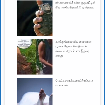
ரத்மலானாவில் உள்ள ஒரு வீட்டின்
மீது கையெறி குண்டு தாக்குதல்
தலத்துவோயாவில் வைரலான
பூனை மீதான கொடுமைச்
சம்பவம் தொடர்பாக இருவர்
கைது
வெலிகம கடற்கரையில் உல்லாச
பயணி பலி