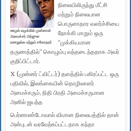
நிலையிலிருந்து மீட்சி
மற்றும் நிலையான
பொருளாதார வளர்ச்சியை
ஊழல் வழக்கில் முன்னாள்
நோக்கி மாறும் ஒரு
அமைச்சர் அர்ஜுன
“முக்கியமான
ரணதுங்க மற்றும் சகோதரர்
தருணத்தில்” கொழும்பு வந்தடைந்ததாக அவர்
குறிப்பிட்டார்.
X (முன்னர் ட்விட்டர்) தளத்தில் பகிரப்பட்ட ஒரு
பதிவில், இலங்கையின் தொழிலாளர்
அமைச்சரும், நிதி பிரதி அமைச்சருமான
அனில் ஜயந்த
பெர்னாண்டோவால் விமான நிலையத்தில் தான்
அன்புடன் வரவேற்கப்பட்டதாக கந்தா