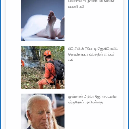
வெலிகம கடற்கரையில் உல்லாச
பயணி பலி
பிரேசிலின் ரியோ டி ஜெனிரோவில்
ஹெலிகாப்டர் விபத்தில் நால்வர்
பலி
முன்னாள் அதிபர் ஜோ பைடனின்
புற்றுநோய் பரவியுள்ளது