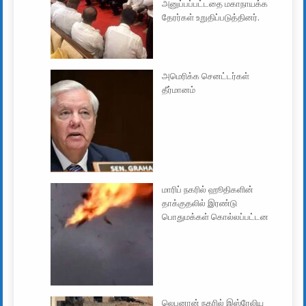
அனுப்பப்பட்டதை மகாநாயக்க
தேரர்கள் உறுதிப்படுத்தினர்.
அமெரிக்க செனட்டர்கள்
தீர்மானம்
மாரிப் நகரில் ஹூதிகளின்
தாக்குதலில் இரண்டு
பொதுமக்கள் கொல்லப்பட்டன
லெபனான் நகரில் இஸ்ரேலிய