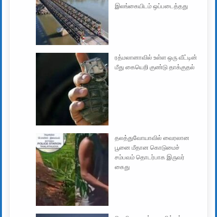
இலங்கையிடம் ஒப்படைத்தது
ரத்மலானாவில் உள்ள ஒரு வீட்டின்
மீது கையெறி குண்டு தாக்குதல்
தலத்துவோயாவில் வைரலான
பூனை மீதான கொடுமைச்
சம்பவம் தொடர்பாக இருவர்
கைது