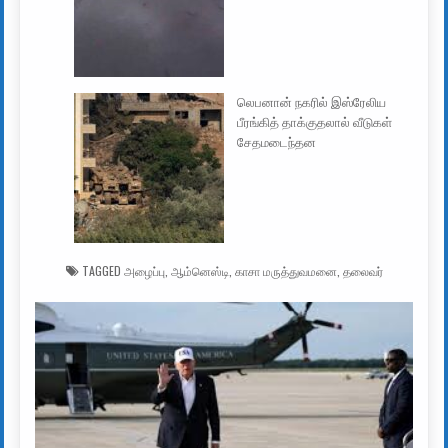
லெபனான் நகரில் இஸ்ரேலிய
பீரங்கித் தாக்குதலால் வீடுகள்
சேதமடைந்தன
TAGGED
அழைப்பு
,
ஆம்னெஸ்டி
,
காசா மருத்துவமனை
,
தலைவர்