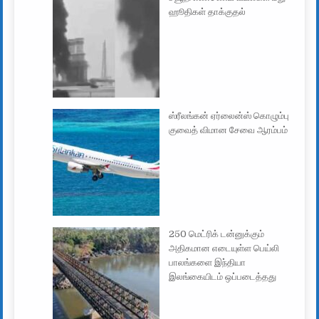
ஹூதிகள் தாக்குதல்
ஸ்ரீலங்கன் ஏர்லைன்ஸ் கொழும்பு
குவைத் விமான சேவை ஆரம்பம்
250 மெட்ரிக் டன்னுக்கும்
அதிகமான எடையுள்ள பெய்லி
பாலங்களை இந்தியா
இலங்கையிடம் ஒப்படைத்தது