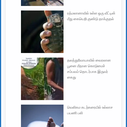
ரத்மலானாவில் உள்ள ஒரு வீட்டின்
மீது கையெறி குண்டு தாக்குதல்
தலத்துவோயாவில் வைரலான
பூனை மீதான கொடுமைச்
சம்பவம் தொடர்பாக இருவர்
கைது
வெலிகம கடற்கரையில் உல்லாச
பயணி பலி