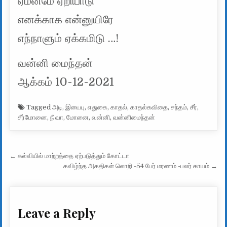
ஏமனமே ஏறியாடு
எனக்காக என்னுயிரே
எந்நாளும் ஏக்கமிடு …!
வன்னி மைந்தன்
ஆக்கம் 10-12-2021
Tagged
அடி
,
இயைபு
,
எதுகை
,
காதல்
,
காதல்கவிதை
,
சந்தம்
,
சீர்
,
சீர்மோனை
,
நீ வா
,
மோனை
,
வன்னி
,
வன்னிமைந்தன்
Post navigation
← கல்வியில் மாற்றத்தை ஏற்படுத்தும் கோட்டா
கவிழ்ந்த அகதிகள் லொறி -54 பேர் மரணம் -பலர் காயம் →
Leave a Reply