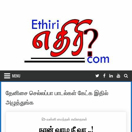
Skip to content
MENU
தேனிசை செல்லப்பா பாடல்கள் கேட்க இதில்
அழுத்துங்க
POSTED IN
வன்னி மைந்தன் கவிதைகள்
நான் வாழ நீ வா ..!