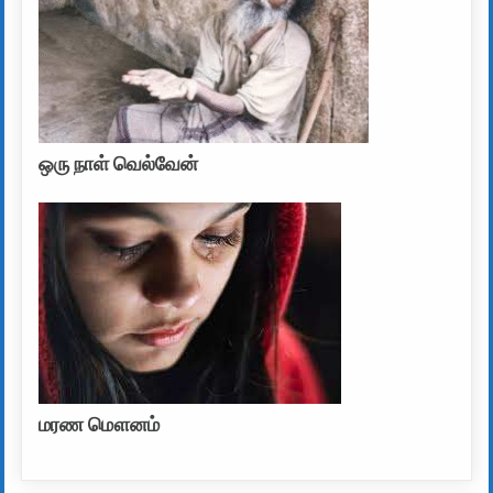
ஒரு நாள் வெல்வேன்
மரண மௌனம்