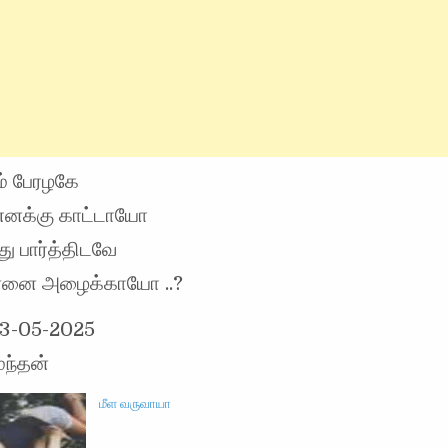
ம் பேரழகே
எனக்கு காட்டாயோ
து பார்த்திடவே
்னை அழைக்காயோ ..?
13-05-2025
ந்தன்
மீள வருவாயா