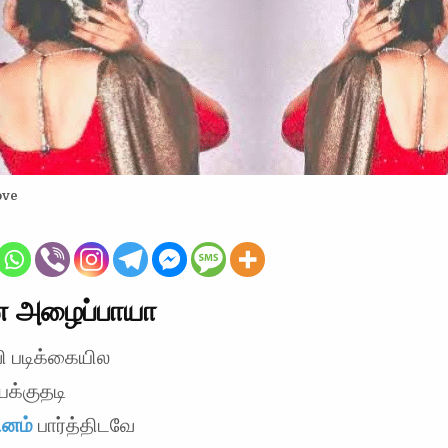
ove
 அழைப்பாயா
ி படிக்கையில
யக்குதடி
ினம்
பார்த்திடவே