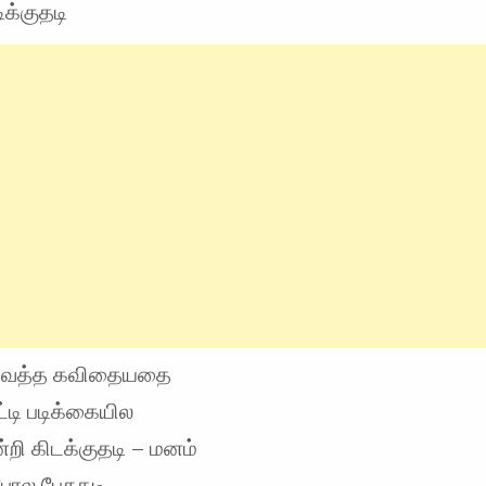
ிக்குதடி
 வைத்த கவிதையதை
ரட்டி படிக்கையில
்றி கிடக்குதடி – மனம்
ோல பேசுதடி