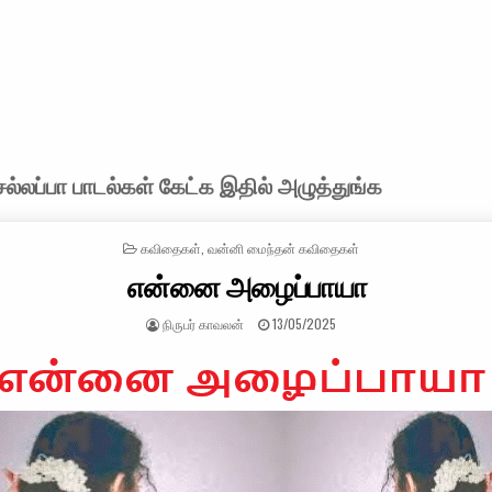
்லப்பா பாடல்கள் கேட்க இதில் அழுத்துங்க
POSTED IN
கவிதைகள்
,
வன்னி மைந்தன் கவிதைகள்
என்னை அழைப்பாயா
AUTHOR:
PUBLISHED DATE:
நிருபர் காவலன்
13/05/2025