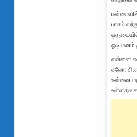
பன்மையில
பாசம் வந்
ஒருமையில்
ஓடி மனம் 
என்னை எ
ஏனோ சி
உன்னை மற
உள்ளத்த