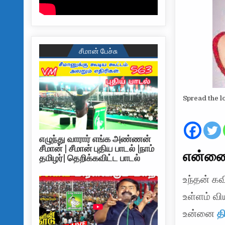
சீமான் பேச்சு
Spread the l
எழுந்து வாரார் எங்க அண்ணன்
சீமான் | சீமான் புதிய பாடல் |நாம்
என்னை
தமிழர்| தெறிக்கவிட்ட பாடல்
உந்தன் கவ
உள்ளம் வி
உன்னை
த