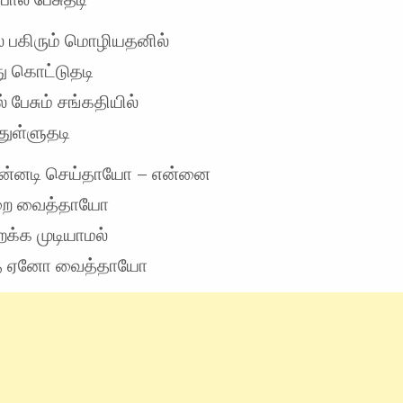
் பகிரும் மொழியதனில்
து கொட்டுதடி
 பேசும் சங்கதியில்
துள்ளுதடி
ன்னடி செய்தாயோ – என்னை
றை வைத்தாயோ
க்க முடியாமல்
ை ஏனோ வைத்தாயோ