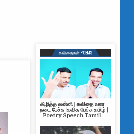
கவிதைகள் POEMS
கிழித்த வன்னி | கவிதை உரை
நடை பேச்சு |கவித பேச்சு தமிழ் |
| Poetry Speech Tamil