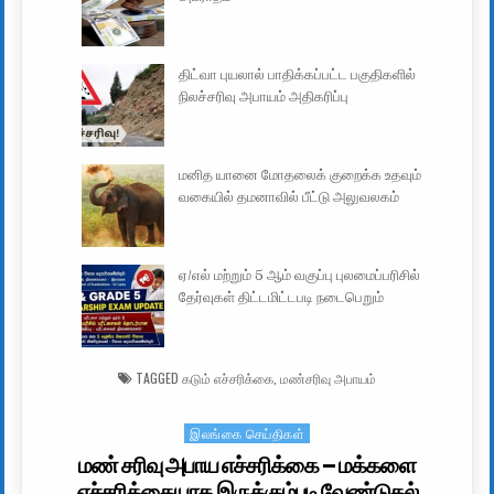
திட்வா புயலால் பாதிக்கப்பட்ட பகுதிகளில்
நிலச்சரிவு அபாயம் அதிகரிப்பு
மனித யானை மோதலைக் குறைக்க உதவும்
வகையில் தமனாவில் பீட்டு அலுவலகம்
ஏ/எல் மற்றும் 5 ஆம் வகுப்பு புலமைப்பரிசில்
தேர்வுகள் திட்டமிட்டபடி நடைபெறும்
TAGGED
கடும் எச்சரிக்கை
,
மண்சரிவு அபாயம்
இலங்கை செய்திகள்
Posted in
மண் சரிவு அபாய எச்சரிக்கை – மக்களை
எச்சரிக்கையாக இருக்கும்படி வேண்டுதல்