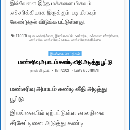
இவ்வேளை இந்த மக்களை மிகவும்
,எச்சரிக்கியாக இருக்கும், படி மீளவும்
வேண்டுதல்
விடுக்க பட்டுள்ளது
.
TAGGED
அபாய எச்சரிக்கை
,
இலங்கையில் மண்சரிவு
,
மக்களை எச்சரிக்கை
,
மண்சரிவு
,
மண்சரிவு அபாயம்
,
மண்சரிவு எச்சரிக்கை
இலங்கை செய்திகள்
Posted in
மண்சரிவு அபாயம் கண்டி வீதி அடித்து பூட்டு
AUTHOR:
PUBLISHED DATE:
ON மண்சரிவு அபாயம் க
நலன் விரும்பி
11/11/2021
LEAVE A COMMENT
மண்சரிவு அபாயம் கண்டி வீதி அடித்து
பூட்டு
இலங்கையில் ஏற்பட்டுள்ள காலநிலை
சீர்கேட்டினை அடுத்து கண்டி