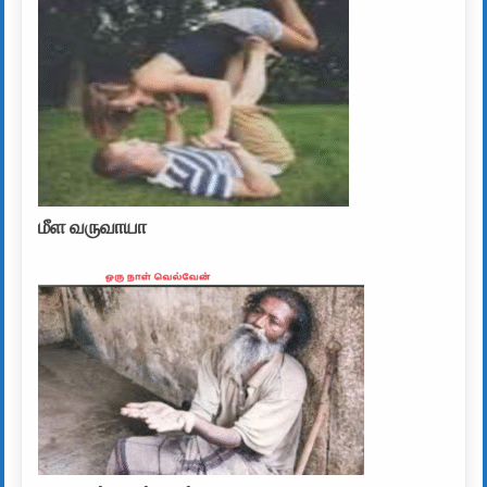
மீள வருவாயா