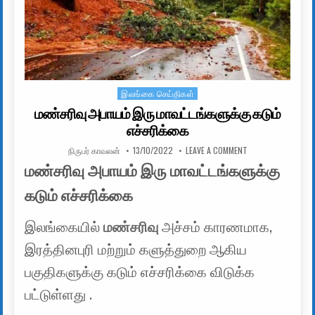
இலங்கை செய்திகள்
Posted in
மண்சரிவு அபாயம் இரு மாவட்டங்களுக்கு கடும்
எச்சரிக்கை
AUTHOR:
PUBLISHED DATE:
ON மண்சரிவு அபாயம
நிருபர் காவலன்
13/10/2022
LEAVE A COMMENT
மண்சரிவு அபாயம் இரு மாவட்டங்களுக்கு
கடும் எச்சரிக்கை
இலங்கையில்
மண்சரிவு
அச்சம் காரணமாக,
இரத்தினபுரி மற்றும் களுத்துறை ஆகிய
பகுதிகளுக்கு கடும் எச்சரிக்கை விடுக்க
பட்டுள்ளது .