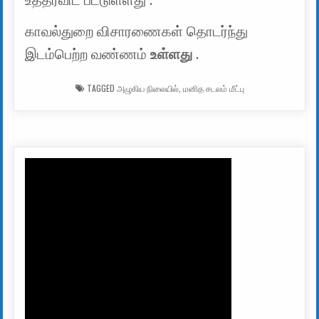
உத்தரவிட பட்டுள்ளது .
காவல்துறை விசாரணைகள் தொடர்ந்து
இடம்பெற்ற வண்ணம்
உள்ளது
.
TAGGED
அழுகிய நிலையில்
,
மனித சடலம் மீட்பு