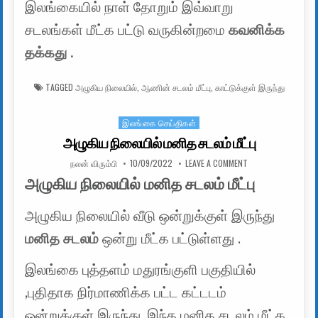
இலங்கையில் நாள் தோறும் இவ்வாறு
சடலங்கள் மீட்க பட்டு வருகின்றமை
கவனிக்க
தக்கது .
TAGGED
அழுகிய நிலையில்
,
ஆணின் சடலம் மீட்பு
,
காட்டுக்குள் இருந்து
இலங்கை செய்திகள்
Posted in
அழுகிய நிலையில் மனித சடலம் மீட்பு
AUTHOR:
PUBLISHED DATE:
ON அழுகிய நிலையில்
நலன் விரும்பி
10/09/2022
LEAVE A COMMENT
அழுகிய நிலையில் மனித சடலம் மீட்பு
அழுகிய நிலையில் வீடு ஒன்றுக்குள் இருந்து
மனித சடலம்
ஒன்று மீட்க பட்டுள்ளது .
இலங்கை புத்தளம் மதுரங்குளி பகுதியில்
,புதிதாக நிர்மாணிக்க பட்ட கட்டடம்
ஒன்றுக்குள் இருந்து ,இந்த மனித சடலம் மீட்க