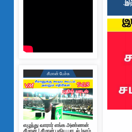
.இந
சீமான் பேச்சு
எழுந்து வாரார் எங்க அண்ணன்
சீமான் | சீமான் புதிய பாடல் |நாம்