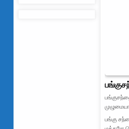
பங்குச
பங்குசந்
முழுமையா
பங்கு சந்
மக்களே க