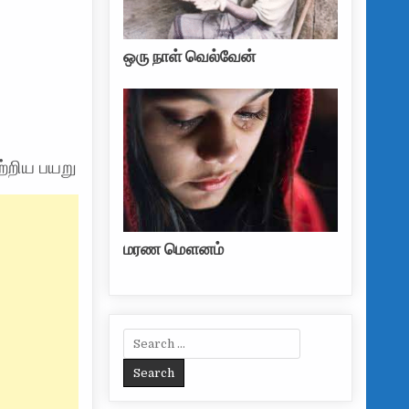
ஒரு நாள் வெல்வேன்
ற்றிய பயறு
மரண மௌனம்
Search for: