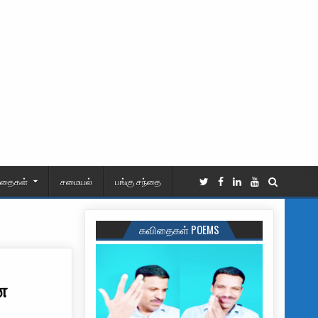
ிதைகள்
சமையல்
பங்கு சந்தை
கவிதைகள் POEMS
ன