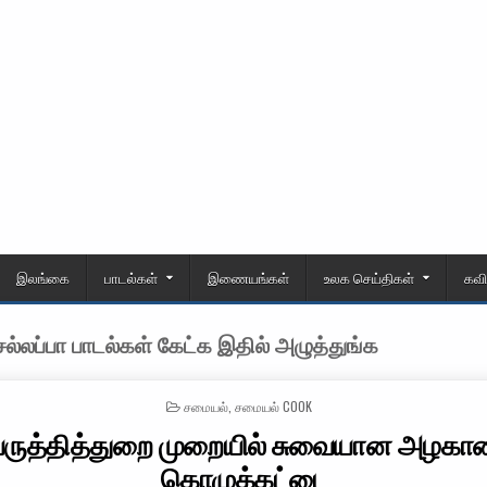
இலங்கை
பாடல்கள்
இணையங்கள்
உலக செய்திகள்
கவ
்லப்பா பாடல்கள் கேட்க இதில் அழுத்துங்க
POSTED IN
சமையல்
,
சமையல் COOK
பருத்தித்துறை முறையில் சுவையான அழகா
கொழுக்கட்டை