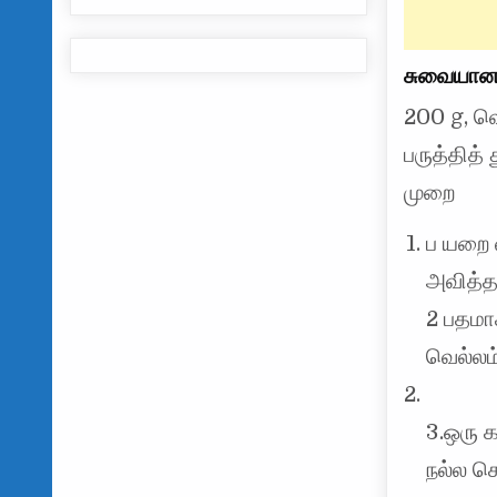
சுவையான
200 g, வெ
பருத்தித
முறை
ப யறை வ
அவித்த
2 பதமா
வெல்லம்
3.ஒரு க
நல்ல க