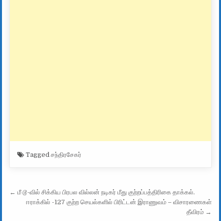
Tagged
சந்திரசேகர்
Post navigation
← மீ டூ-வில் சிக்கிய பிரபல வில்லன் நடிகர் மீது குற்றப்பத்திரிகை தாக்கல்.
ஈராக்கில் -127 குற்ற செயல்களில் பிரிட்டன் இராணுவம் – விசாரணைகள்
தீவிரம் →