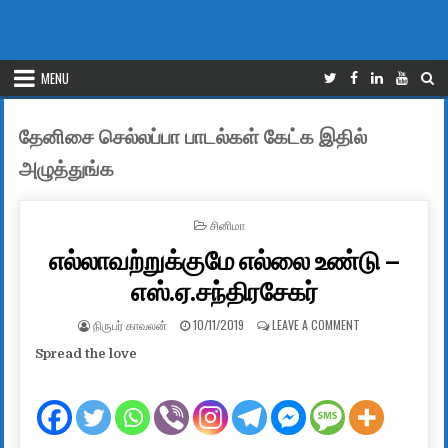
MENU
தேனிசை செல்லப்பா பாடல்கள் கேட்க இதில்
அழுத்துங்க
POSTED IN
சினிமா
எல்லாவற்றுக்குமே எல்லை உண்டு –
எஸ்.ஏ.சந்திரசேகர்
AUTHOR:
PUBLISHED DATE:
ON எல்லாவற்றுக்க
நிருபர் காவலன்
10/11/2019
LEAVE A COMMENT
Spread the love