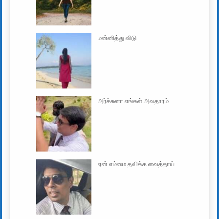
மன்னித்து விடு
அர்ச்சுனா எங்கள் அவதாரம்
ஏன் எம்மை தவிக்க வைத்தாய்