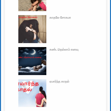
காதலே சோகமா
கண்டதெல்லாம் கனவு
ஏமார்ந்த காதல்