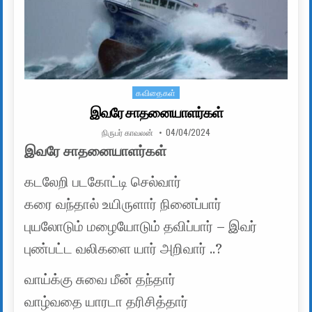
கவிதைகள்
Posted in
இவரே சாதனையாளர்கள்
AUTHOR:
PUBLISHED DATE:
நிருபர் காவலன்
04/04/2024
இவரே சாதனையாளர்கள்
கடலேறி படகோட்டி செல்வார்
கரை வந்தால் உயிருளார் நினைப்பார்
புயலோடும் மழையோடும் தவிப்பார் – இவர்
புண்பட்ட வலிகளை யார் அறிவார் ..?
வாய்க்கு சுவை மீன் தந்தார்
வாழ்வதை யாரடா தரிசித்தார்