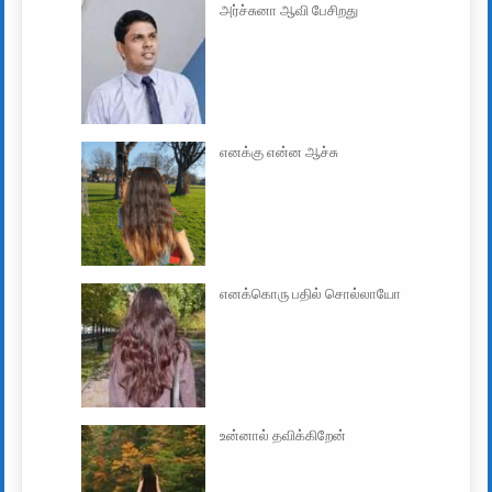
அர்ச்சுனா ஆவி பேசிறது
எனக்கு என்ன ஆச்சு
எனக்கொரு பதில் சொல்லாயோ
உன்னால் தவிக்கிறேன்