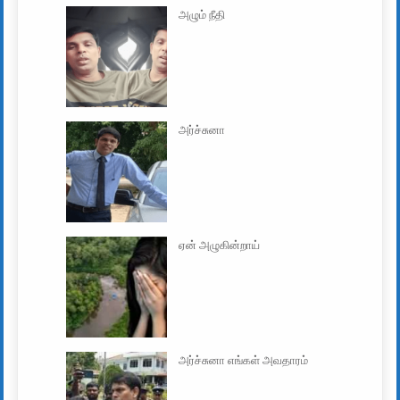
அழும் நீதி
அர்ச்சுனா
ஏன் அழுகின்றாய்
அர்ச்சுனா எங்கள் அவதாரம்