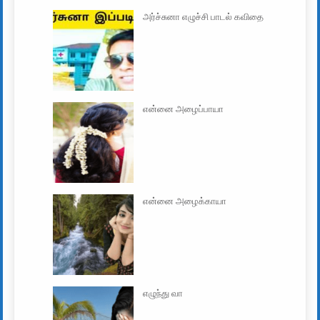
அர்ச்சுனா எழுச்சி பாடல் கவிதை
என்னை அழைப்பாயா
என்னை அழைக்காயா
எழுந்து வா