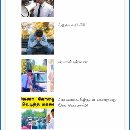
ஆறுதல் கூறி விடு
வீர மகன் அர்ச்சுனா
அர்ச்சுனாவை இழிந்த வாய்க்காலுக்கு
இதோ வெடி குண்டு