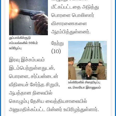
மீட்கப்பட்டதை அடுத்து
பொரளை பொலிஸார்
விசாரணைகளை
ஆரம்பித்துள்ளனர்.
துப்பாக்கிச்சூடு
நேற்று
சம்பவங்களில் 66பேர்
உயிரிழப்பு
(10)
இரவு இச்சம்பவம்
இடம்பெற்றுள்ளதுடன்,
பொரளை, சர்ப்பன்டைன்
உக்கிரேனில் சிறைபிடிப்பு
வீதியைச் சேர்ந்த சிறுமி,
வடகொரியா இராணுவம்
ஆபத்தான நிலையில்
கொழும்பு தேசிய வைத்தியசாலையில்
அனுமதிக்கப்பட்ட பின்னர் உயிரிழந்துள்ளார்.