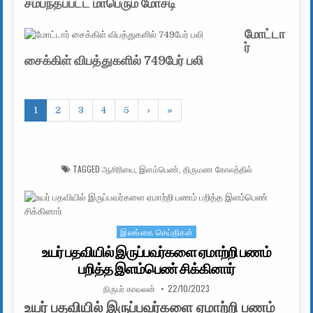
சம்பந்தப்பட்ட மாபெரும் மோசடி
மோட்டா
ர்
சைக்கிள் விபத்துகளில் 749பேர் பலி
1
2
3
4
5
›
»
TAGGED
ஆசிரியை
,
இளம்பெண்
,
திருமண கோலத்தில்
இலங்கை செய்திகள்
Posted in
உயர் பதவியில் இருப்பவர்களை ஏமாற்றி பணம்
பறித்த இளம்பெண் சிக்கினார்
AUTHOR:
PUBLISHED DATE:
நிருபர் காவலன்
22/10/2023
உயர் பதவியில் இருப்பவர்களை ஏமாற்றி பணம்