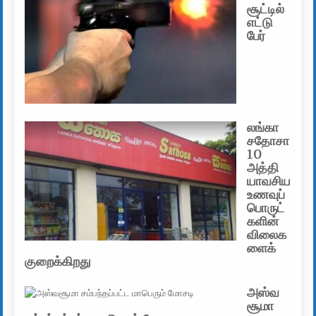
சூட்டில்
எட்டு
பேர்
லங்கா
சதோசா
10
அத்தி
யாவசிய
உணவுப்
பொருட்
களின்
விலைக
ளைக்
குறைக்கிறது
அஸ்வ
சூமா