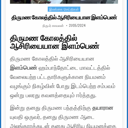
இலங்கை செய்திகள்
Posted in
திருமண கோலத்தில் ஆசிரியையான இளம்பெண்
AUTHOR:
PUBLISHED DATE:
நிருபர் காவலன்
31/05/2024
திருமண கோலத்தில்
ஆசிரியையான இளம்பெண்
திருமண கோலத்தில் ஆசிரியையான
இளம்பெண்
ஹம்பாந்தோட்டை மாவட்டத்தில்
வேலையற்ற பட்டதாரிகளுக்கான நியமனம்
வழங்கும் நிகழ்வின் போது இடம்பெற்ற சம்பவம்
ஒன்று பலரது கவனத்தையும் ஈர்த்தது.
இன்று தனது திருமண பந்தத்திற்கு
தயாரான
யுவதி ஒருவர், தனது திருமண ஆடை
அலங்காரத்துடன் தனது ஆசிரிய நியமனத்தை