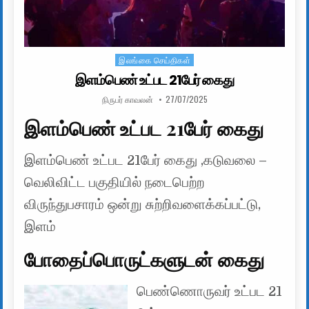
இலங்கை செய்திகள்
Posted in
இளம்பெண் உட்பட 21பேர் கைது
AUTHOR:
PUBLISHED DATE:
நிருபர் காவலன்
27/07/2025
இளம்பெண் உட்பட 21பேர் கைது
இளம்பெண் உட்பட 21பேர் கைது ,கடுவலை –
வெலிவிட்ட பகுதியில் நடைபெற்ற
விருந்துபசாரம் ஒன்று சுற்றிவளைக்கப்பட்டு,
இளம்
போதைப்பொருட்களுடன் கைது
பெண்ணொருவர் உட்பட 21