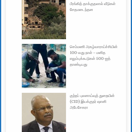
பீரங்கித் தாக்குதலால் வீடுகள்
சேதமடைந்தன
செம்மணி அகழ்வாராய்ச்சியின்
100-வது நாள் – மனித
எலும்புக்கூடுகள் 500-ஐத்
தாண்டியது
குற்றப் புலனாய்வுத் துறையின்
(CID) இயக்குநர் ஷானி
அபேசேகரா