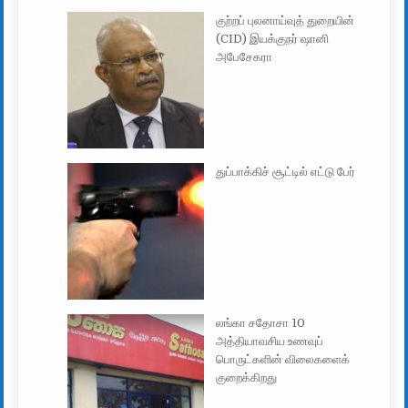
குற்றப் புலனாய்வுத் துறையின்
(CID) இயக்குநர் ஷானி
அபேசேகரா
துப்பாக்கிச் சூட்டில் எட்டு பேர்
லங்கா சதோசா 10
அத்தியாவசிய உணவுப்
பொருட்களின் விலைகளைக்
குறைக்கிறது