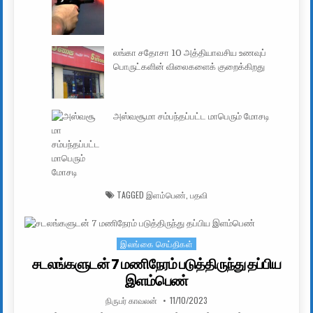
லங்கா சதோசா 10 அத்தியாவசிய உணவுப்
பொருட்களின் விலைகளைக் குறைக்கிறது
அஸ்வசூமா சம்பந்தப்பட்ட மாபெரும் மோசடி
TAGGED
இளம்பெண்
,
பதவி
இலங்கை செய்திகள்
Posted in
சடலங்களுடன் 7 மணிநேரம் படுத்திருந்து தப்பிய
இளம்பெண்
AUTHOR:
PUBLISHED DATE:
நிருபர் காவலன்
11/10/2023