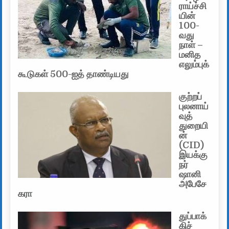
ராய்ச்சி
யின்
100-
வது
நாள் –
மனித
எலும்புக்
கூடுகள் 500-ஐத் தாண்டியது
குற்றப்
புலனாய்
வுத்
துறையி
ன்
(CID)
இயக்கு
நர்
ஷானி
அபேசே
கரா
துப்பாக்
கிச்