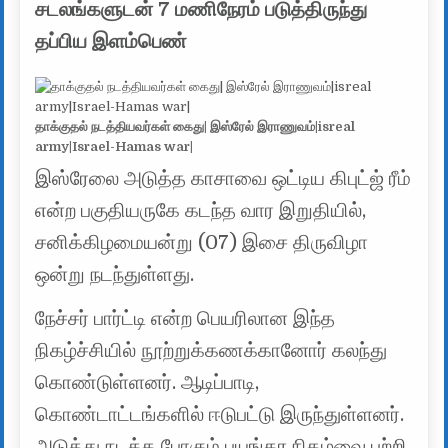
சடலங்களுடன் 7 மணிநேரம் படுத்திருந்து
தப்பிய இளம்பெண்
தாக்குதல் நடத்தியவர்கள் கைது| இஸ்ரேல் இராணுவம்|isreal
army|Israel-Hamas war|
இஸ்ரேலை அடுத்த காசாவை ஒட்டிய கிபுட்ஜ் ரீம்
என்ற பகுதியருகே கடந்த வார இறுதியில்,
சனிக்கிழமையன்று (07) இசை திருவிழா
ஒன்று நடந்துள்ளது.
நேச்சர் பார்ட்டி என்ற பெயரிலான இந்த
நிகழ்ச்சியில் நூற்றுக்கணக்கானோர் கலந்து
கொண்டுள்ளனர். ஆடிப்பாடி,
கொண்டாட்டங்களில் ஈடுபட்டு இருந்துள்ளனர்.
அடுத்து நடக்க போகும் பயங்கர நிகழ்வை பற்றி