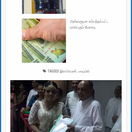
அஸ்வசூமா சம்பந்தப்பட்ட
மாபெரும் மோசடி
TAGGED
இளம்பெண்
,
மாடியில்