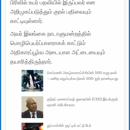
பிரிவில் உயர் பதவியில் இருப்பவர் என
அறிமுகப்படுத்தும் குரல் பதிவையும்
காட்டியுள்ளார்.
அவர் இலங்கை நாடாளுமன்றத்தில்
மொழிபெயர்ப்பாளராகக் காட்டும்
அதிகாரப்பூர்வ அடையாள அட்டையையும்
தயாரித்திருந்தார்.
செம்மணி அகழ்வாராய்ச்சியின் 100-வது நாள்
– மனித எலும்புக்கூடுகள் 500-ஐத் தாண்டியது
குற்றப் புலனாய்வுத் துறையின் (CID) இயக்குநர்
ஷானி அபேசேகரா
துப்பாக்கிச் சூட்டில் எட்டு பேர்