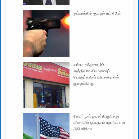
துப்பாக்கிச் சூட்டில் எட்டு பேர்
லங்கா சதோசா 10
அத்தியாவசிய உணவுப்
பொருட்களின் விலைகளைக்
குறைக்கிறது
ஹோர்முஸ் ஜலசந்தி குறித்து
விரைவில் ஒப்பந்தம் ஏற்படும் என
அமெரிக்கா