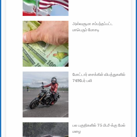
அஸ்வசூமா சம்பந்தப்பட்ட
மாபெரும் மோசடி
மோட்டார் சைக்கிள் விபத்துகளில்
749பேர் பலி
பல பகுதிகளில் 75 மி.மீ-க்கு மேல்
மழை