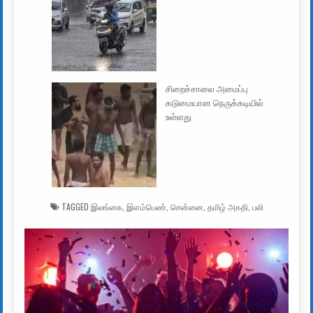
சிறைச்சாலை அமைப்பு
கடுமையான நெருக்கடியில்
உள்ளது
TAGGED
இலங்கை
,
இளம்பெண்
,
சென்னை
,
தமிழ் அகதி
,
பலி