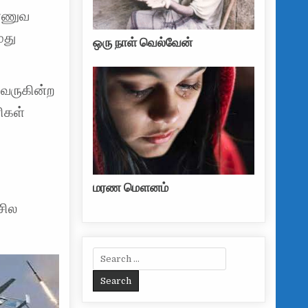
ராணுவ
மது
ஒரு நாள் வெல்வேன்
 வருகின்ற
ிகள்
மரண மௌனம்
சில
Search for: