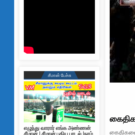
சீமான் பேச்சு
கைதிக
எழுந்து வாரார் எங்க அண்ணன்
கைதிகளை 
சீமான் | சீமான் புதிய பாடல் |நாம்