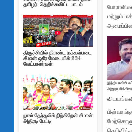
தமிழர்| தெறிக்கவிட்ட பாடல்
போராளிகள
மற்றும் 
அமைப்பின
திருச்சியில் திரண்ட மக்கள்படை
சீமான் ஒரே மேடையில் 234
வேட்பாளர்கள்
இந்தியாவின் கட்
அனுரா சிக்கினா
விடயங்கள
பின்வாங்
நான் தேர்தலில் நிற்கிறேன் சீமான்
மேற்கொளும
அதிரடி பேட்டி
தெரிவிக்க