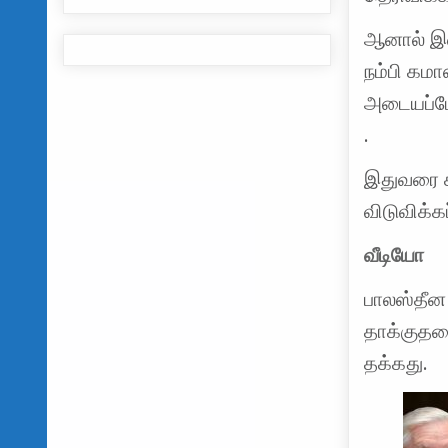
ஆனால் இ
நம்பி கமா
அடையப்போ
.
இதுவரை க
விடுவிக்க
வீடியோ
பாலஸ்தீன
தாக்குதலை
தக்கது.