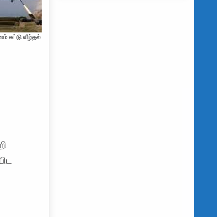
் சுட்டு வீழ்தல்
றி
பிட