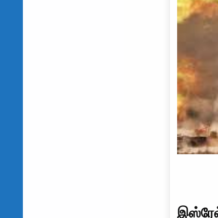
இஸ்ரேல