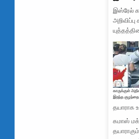
இஸ்ரேல் க
அறிவிப்பு
யுத்தத்த
காருக்குள் அத
இறந்த குழந்தை
தயாராக உ
கமாஸ் மக
தயாராகும