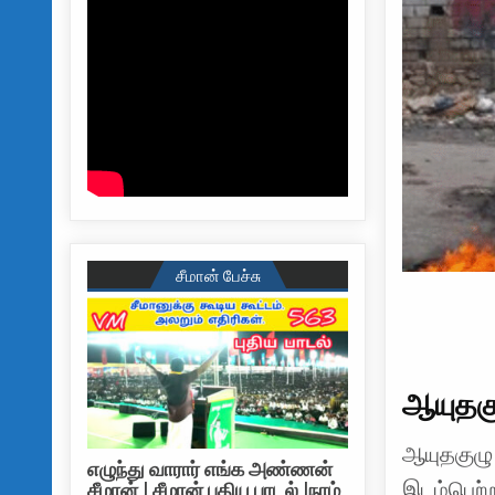
சீமான் பேச்சு
ஆயுதகு
ஆயுதகுழு 
எழுந்து வாரார் எங்க அண்ணன்
இடம்பெற்ற
சீமான் | சீமான் புதிய பாடல் |நாம்