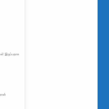
கள்’ இருப்பதாக
ஈரான்