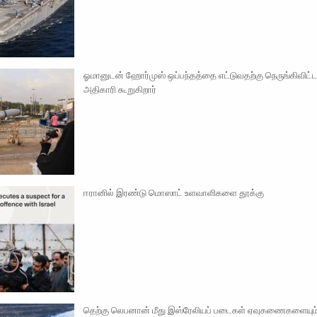
ஓமானுடன் ஹோர்முஸ் ஒப்பந்தத்தை எட்டுவதற்கு நெருங்கிவிட்
அதிகாரி கூறுகிறார்
ஈரானில் இரண்டு மொஸாட் உளவாளிகளை தூக்கு
தெற்கு லெபனான் மீது இஸ்ரேலியப் படைகள் ஏவுகணைகளையும்,