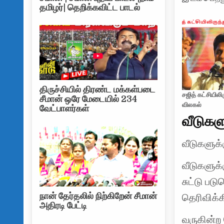
தமிழர்| தெறிக்கவிட்ட பாடல்
திருச்சியில் திரண்ட மக்கள்படை
சஜித் கட்சியிலிர
சீமான் ஒரே மேடையில் 234
விலகல்
வேட்பாளர்கள்
வீடுகளு
வீடுகளுக்
வீடுகளுக
சுட்டு ப
நான் தேர்தலில் நிற்கிறேன் சீமான்
தெரிவிக்
அதிரடி பேட்டி
வருகின்ற 