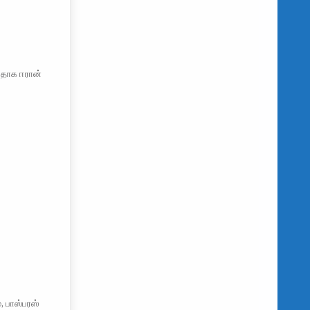
டதாக ஈரான்
 பாஸ்பரஸ்