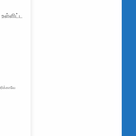
 உள்ளிட்ட
ெரிக்காவே