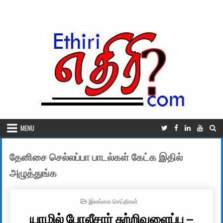
Skip to content
MENU
தேனிசை செல்லப்பா பாடல்கள் கேட்க இதில்
அழுத்துங்க
POSTED IN
இலங்கை செய்திகள்
யாழில் போலீசார் சுற்றிவளைப்பு –