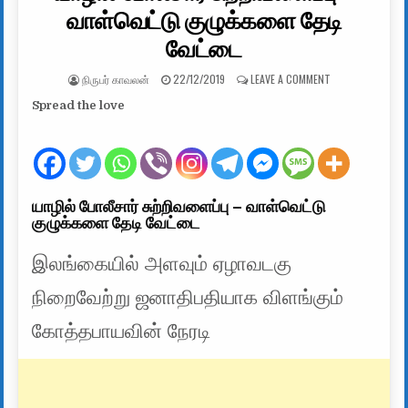
வாள்வெட்டு குழுக்களை தேடி
வேட்டை
AUTHOR:
PUBLISHED DATE:
ON யாழில் போலீசா
நிருபர் காவலன்
22/12/2019
LEAVE A COMMENT
Spread the love
யாழில் போலீசார் சுற்றிவளைப்பு – வாள்வெட்டு
குழுக்களை தேடி வேட்டை
இலங்கையில் அளவும் ஏழாவடகு
நிறைவேற்று ஜனாதிபதியாக விளங்கும்
கோத்தபாயவின் நேரடி