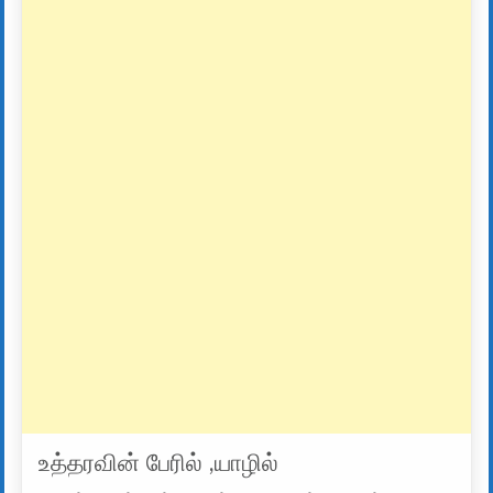
உத்தரவின் பேரில் ,யாழில்