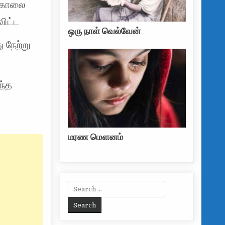
ுகொலை
ிட்ட
ஒரு நாள் வெல்வேன்
 நேற்று
ந்த
மரண மௌனம்
Search for: