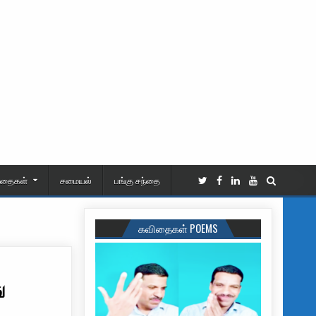
ிதைகள்
சமையல்
பங்கு சந்தை
கவிதைகள் POEMS
ு
அடித்து கொன்ற இருவர் கைது