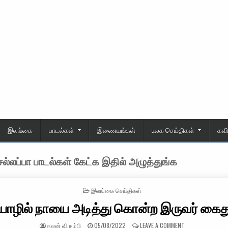
இலங்கை
பாடல்கள்
இணையங்கள்
உலக செய்திகள்
கவ
்லப்பா பாடல்கள் கேட்க இதில் அழுத்துங்க
POSTED IN
இலங்கை செய்திகள்
யாழில் நாயை அடித்து கொன்ற இருவர் கைத
AUTHOR:
PUBLISHED DATE:
ON யாழில் நாயை 
நலன் விரும்பி
05/08/2022
LEAVE A COMMENT