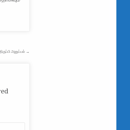
ருப்பி அனுப்பல் →
red