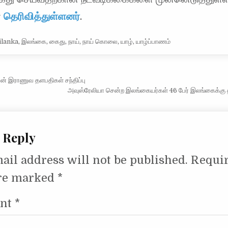
்
தெரிவித்துள்ளனர்
.
ilanka
,
இலங்கை
,
கைது
,
நாய்
,
நாய் கொலை
,
யாழ்
,
யாழ்ப்பாணம்
vigation
ன் இராணுவ தளபதிகள் சந்திப்பு
அவுஸ்ரேலியா சென்ற இலங்கையர்கள் 46 பேர் இலங்கைக்கு தி
 Reply
ail address will not be published.
Requi
are marked
*
nt
*