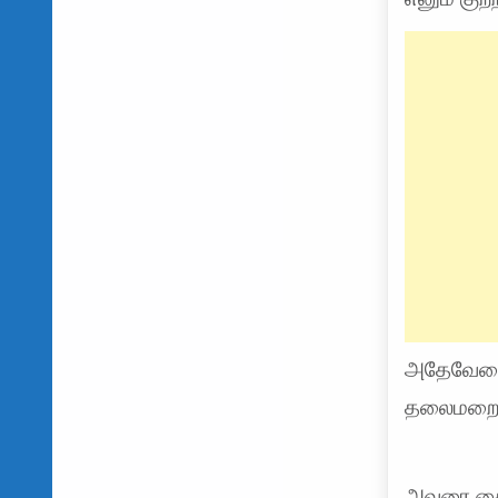
அதேவேளை,
தலைமறைவா
அவரை கை