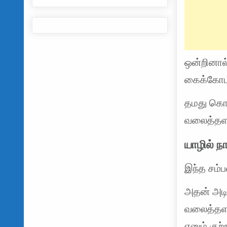
ஒன்றினால்
கைக்கோடா
தமது கொ
வலைத்தளங்
யாழில் 
இந்த சம்
அதன் அட
வலைத்தளங
எனும் குற