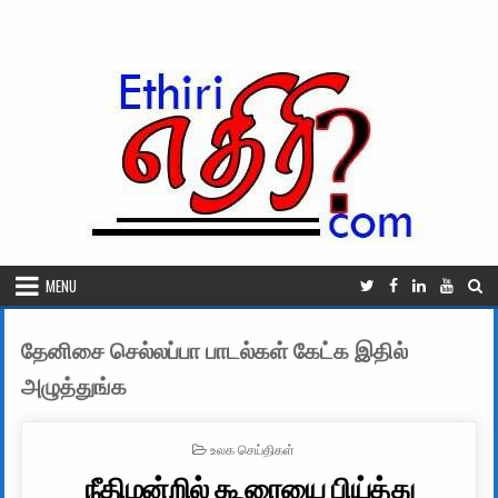
Skip to content
MENU
தேனிசை செல்லப்பா பாடல்கள் கேட்க இதில்
அழுத்துங்க
POSTED IN
உலக செய்திகள்
நீதிமன்றில் கூரையை பிய்த்து