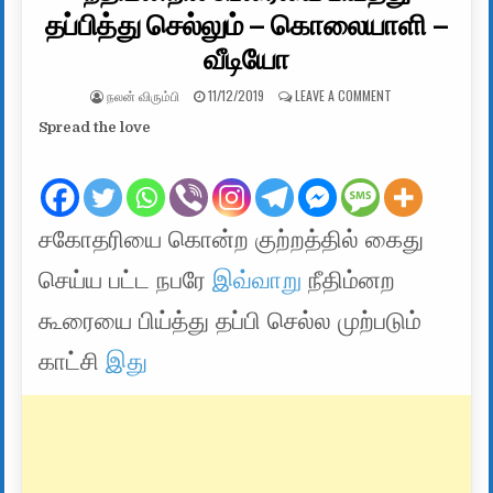
தப்பித்து செல்லும் – கொலையாளி –
வீடியோ
AUTHOR:
PUBLISHED DATE:
ON நீதிமன்றில் கூ
நலன் விரும்பி
11/12/2019
LEAVE A COMMENT
Spread the love
சகோதரியை கொன்ற குற்றத்தில் கைது
செய்ய பட்ட நபரே
இவ்வாறு
நீதிம்னற
கூரையை பிய்த்து தப்பி செல்ல முற்படும்
காட்சி
இது