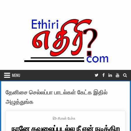
Skip to content
MENU
தேனிசை செல்லப்பா பாடல்கள் கேட்க இதில்
அழுத்துங்க
POSTED IN
சீமான் பேச்சு
நானே கவலைப்படல்ல நீ ஏன் நடிக்கிற