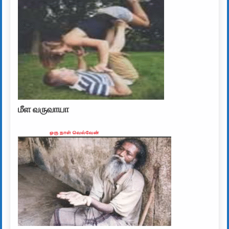
மீள வருவாயா