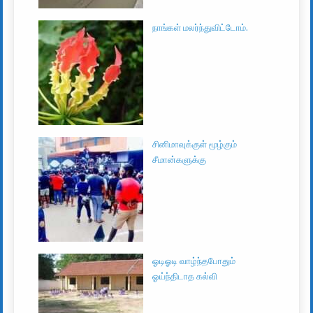
நாங்கள் மலர்ந்துவிட்டோம்.
சினிமாவுக்குள் மூழ்கும்
சீமான்களுக்கு
ஓடிஓடி வாழ்ந்தபோதும்
ஓய்ந்திடாத கல்வி