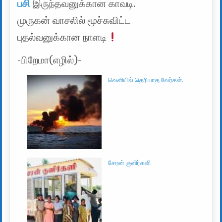
பசி
இருந்தவனுக்கான காவடி.
முருகன் வாசலில் மூச்சுவிட்ட
புதல்வனுக்கான நாளடி
-பிறேமா(எழில்)-
வெளியில் தெரியாத வேர்கள்.
சேரன் குளிர்களி