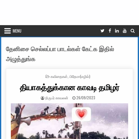
MENU
தேனிசை செல்லப்பா பாடல்கள் கேட்க இதில்
அழுத்துங்க
POSTED IN
கவிதைகள்
,
பிறேமா(எழில்)
தியாகத்துக்கான காவடி தமிழர்
AUTHOR:
PUBLISHED DATE:
நிருபர் காவலன்
26/09/2023