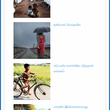
தனியாகப் போறவளே
அப்பான்ர சைக்கிளே அந்தநாள்
வாகனம்
பாரதமே இவர்களையாவது