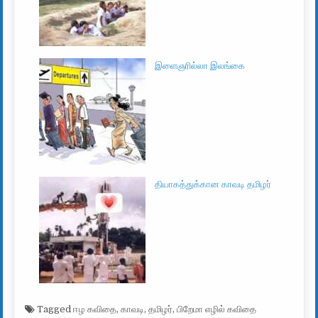
இளைஞரில்லா இலங்கை
தியாகத்துக்கான காவடி தமிழர்
Tagged
ஈழ கவிதை
,
காவடி
,
தமிழர்
,
பிறேமா எழில் கவிதை