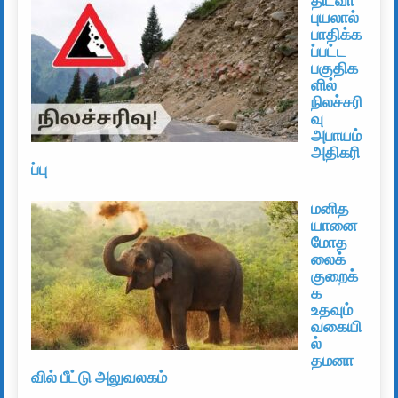
திட்வா
புயலால்
பாதிக்க
ப்பட்ட
பகுதிக
ளில்
நிலச்சரி
வு
அபாயம்
அதிகரி
ப்பு
மனித
யானை
மோத
லைக்
குறைக்
க
உதவும்
வகையி
ல்
தமனா
வில் பீட்டு அலுவலகம்