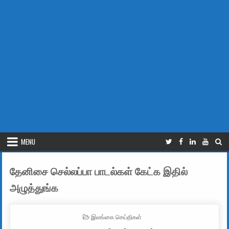
MENU
தேனிசை செல்லப்பா பாடல்கள் கேட்க இதில்
அழுத்துங்க
POSTED IN
இலங்கை செய்திகள்