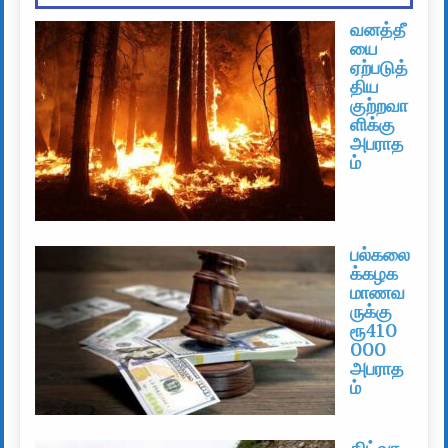
வனத்தீ
யை
ஏற்படுத்
திய
குற்றவா
ளிக்கு
அபராத
ம்
பல்கலை
க்கழக
மாணவ
ருக்கு
ரூ410
000
அபராத
ம்