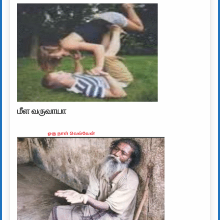
மீள வருவாயா