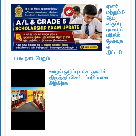
ஏ/எல்
மற்றும் 5
ஆம்
வகுப்பு
புலமைப்
பரிசில்
தேர்வுக
ள்
திட்டமி
ட்டபடி நடைபெறும்
ஊழல் ஒழிப்பு மசோதாவில்
திருத்தம் செய்யப்படும் என
அந்அரசு