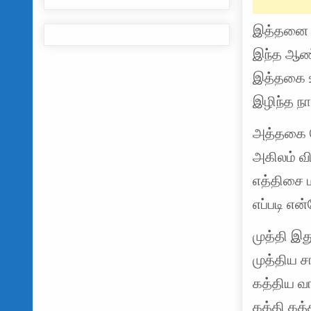
இத்தனை ந
இந்த ஆண்ட
இத்தகை உ
இழிந்த நா
அத்தகை 
அகிலம் வ
எத்திசை ம
எப்படி என
முத்தி இத
முத்திய 
கத்திய வ
கத்தி கத்