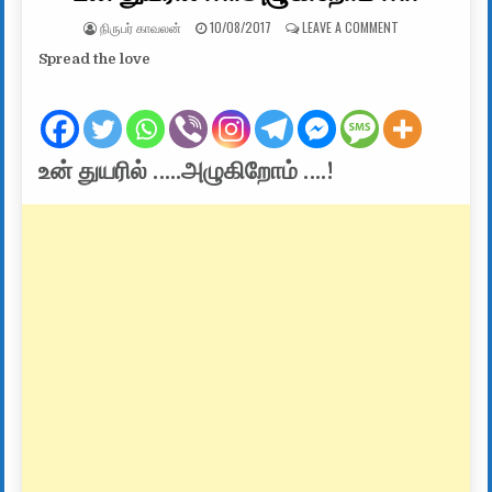
AUTHOR:
PUBLISHED DATE:
ON உன் துயரில் …
நிருபர் காவலன்
10/08/2017
LEAVE A COMMENT
Spread the love
உன் துயரில் …..அழுகிறோம் ….!