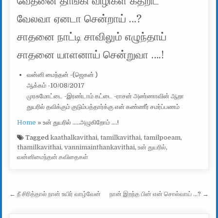
வேதனை தாங்கி விழிகள் கதறிட
வேலவா ஏனடா சென்றாய் …?
சாதனை நாட்டி சாவிலும் எழுந்தாய்
சாதனை யாளனாய் சென்றுவா ….!
வன்னி மைந்தன் -(ஜெகன் )
ஆக்கம் -10/08/2017
முரசுமோட்டை -இரண்டாம் கட்டை -ராசன் அண்ணாவின் ஆறா
துயரில் தவிக்கும் குடும்பத்தார்க்கு என் கண்ணீர் சமர்ப்பணம்
Home
»
உன் துயரில் …..அழுகிறோம் ….!
Tagged
kaathalkavithai
,
tamilkavithai
,
tamilpoeam
,
thamilkavithai
,
vannimainthankavithai
,
உன் துயரில்
,
வன்னிமைந்தன் கவிதைகள்
Post navigation
← நீ சிரித்தால் நான் உயிர் வாழ்வேன்
நான் இறந்த பின் என் சொல்வாய் …? →