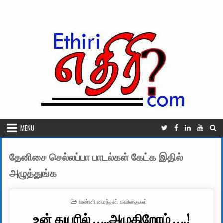
Skip to content
MENU
தேனிசை செல்லப்பா பாடல்கள் கேட்க இதில்
அழுத்துங்க
POSTED IN
வன்னி மைந்தன் கவிதைகள்
உன் துயரில் …..அழுகிறோம் ….!