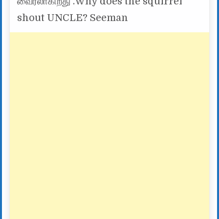
வைரலாகிறது .Why does the squirrel
shout UNCLE? Seeman