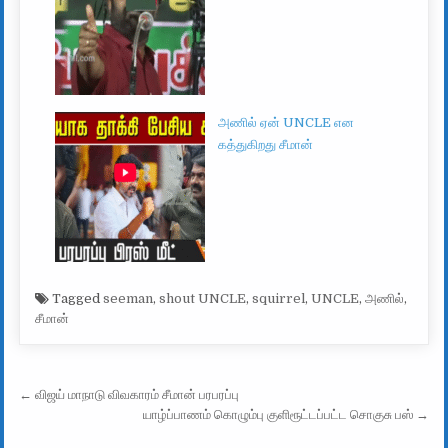
அணில் ஏன் UNCLE என
கத்துகிறது சீமான்
Tagged
seeman
,
shout UNCLE
,
squirrel
,
UNCLE
,
அணில்
,
சீமான்
Post navigation
← விஜய் மாநாடு விவகாரம் சீமான் பரபரப்பு
யாழ்ப்பாணம் கொழும்பு குளிரூட்டப்பட்ட சொகுசு பஸ் →