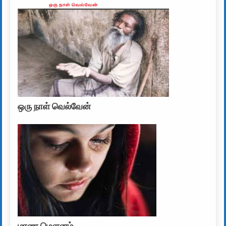
ஒரு நாள் வெல்வேன்
மரண மௌனம்