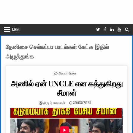
MENU
தேனிசை செல்லப்பா பாடல்கள் கேட்க இதில்
அழுத்துங்க
POSTED IN
சீமான் பேச்சு
அணில் ஏன் UNCLE என கத்துகிறது
சீமான்
AUTHOR:
PUBLISHED DATE:
நிருபர் காவலன்
30/08/2025