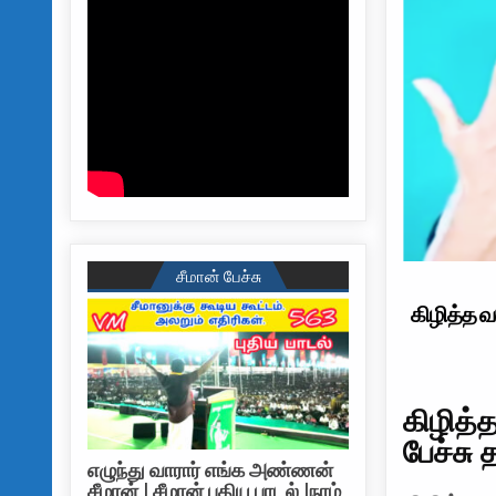
சீமான் பேச்சு
கிழித்த வ
கிழித்
பேச்சு 
எழுந்து வாரார் எங்க அண்ணன்
சீமான் | சீமான் புதிய பாடல் |நாம்