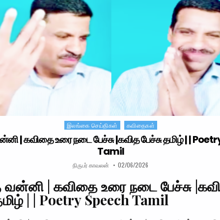
இலங்கை செய்திகள்
கவிதைகள்
Posted in
ன்னி | கவிதை உரை நடை பேச்சு |கவித பேச்சு தமிழ் | | Poe
Tamil
AUTHOR:
PUBLISHED DATE:
நிருபர் காவலன்
02/06/2026
த வன்னி | கவிதை உரை நடை பேச்சு |கவ
தமிழ் | | Poetry Speech Tamil