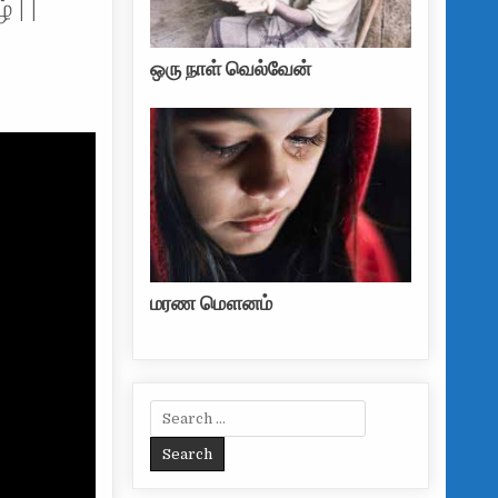
 | |
ஒரு நாள் வெல்வேன்
மரண மௌனம்
Search for: