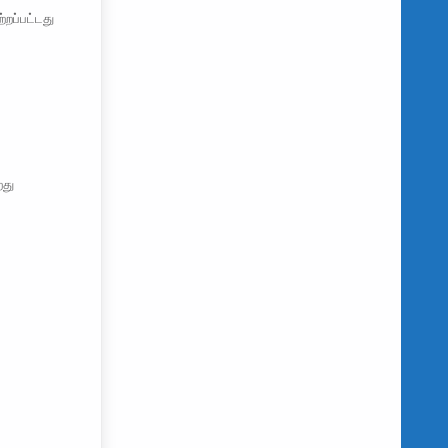
றப்பட்டது
றது