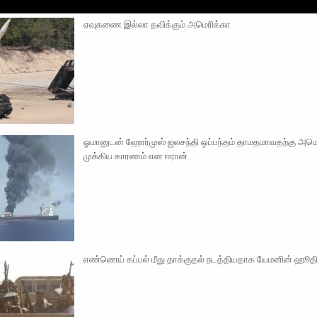
ஏவுகணை இல்லா தவிக்கும் அமெரிக்கா
ஓமானுடன் ஹோர்முஸ் ஜலசந்தி ஒப்பந்தம் தாமதமாவதற்கு அம
முக்கிய காரணம் என ஈரான்
எண்ணெய் கப்பல் மீது தாக்குதல் நடத்தியதாக யேமனின் ஹூத