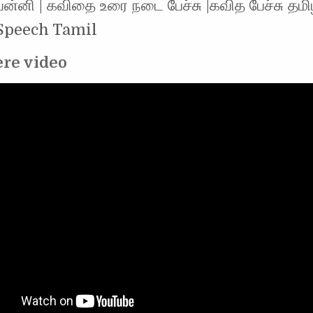
வன்னி | கவிதை உரை நடை பேச்சு |கவித பேச்சு தமிழ்
Speech Tamil
ere video