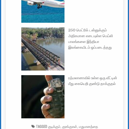
250 மெட்ரிக் டன்னுக்கும்
அதிகமான எடையுள்ள பெய்லி
பாலங்களை இந்தியா
இலங்கையிடம் ஒப்படைத்தது
ரத்மலானாவில் உள்ள ஒரு வீட்டின்
மீது கையெறி குண்டு தாக்குதல்
TAGGED
குடிக்கும்
,
குரங்குகள்
,
மதுபானத்தை