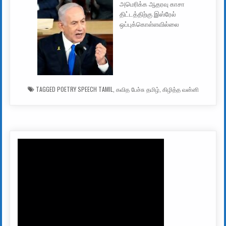
அமெரிக்க ஆதரவு காசா
திட்டத்திற்கு இஸ்ரேல்
ஒப்புக்கொள்ளவில்லை
TAGGED
POETRY SPEECH TAMIL
,
கவித பேச்சு தமிழ்
,
கிழித்த வன்னி