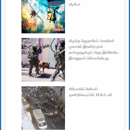
வீடியோ
கிழக்கு ஜெருசலேம் அகதிகள்
முகாமில் இரண்டு நாள்
தாக்குதலுக்குப் பிறகு இஸ்ரேலிய
இராணுவம் பின்வாங்கியது
சிரியாவில் மினிபஸ்
குண்டுவெடிப்பில் 14 பேர் பலி