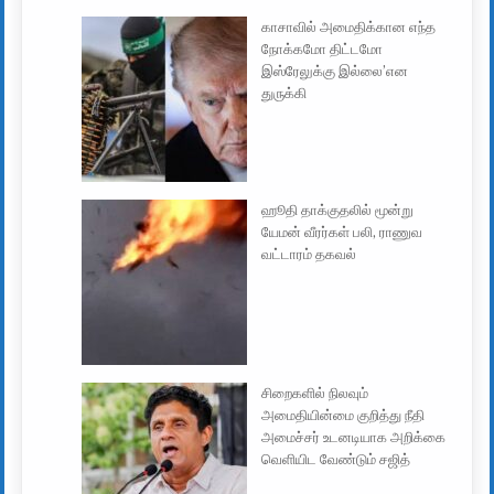
காசாவில் அமைதிக்கான எந்த
நோக்கமோ திட்டமோ
இஸ்ரேலுக்கு இல்லை’என
துருக்கி
ஹூதி தாக்குதலில் மூன்று
யேமன் வீரர்கள் பலி, ராணுவ
வட்டாரம் தகவல்
சிறைகளில் நிலவும்
அமைதியின்மை குறித்து நீதி
அமைச்சர் உடனடியாக அறிக்கை
வெளியிட வேண்டும் சஜித்