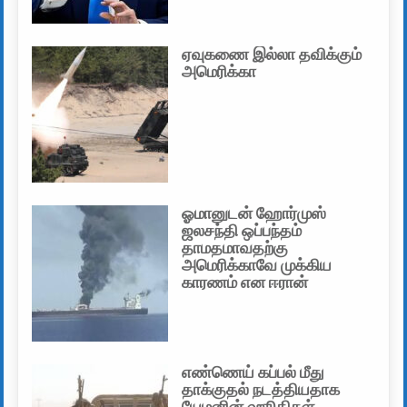
ஏவுகணை இல்லா தவிக்கும்
அமெரிக்கா
ஓமானுடன் ஹோர்முஸ்
ஜலசந்தி ஒப்பந்தம்
தாமதமாவதற்கு
அமெரிக்காவே முக்கிய
காரணம் என ஈரான்
எண்ணெய் கப்பல் மீது
தாக்குதல் நடத்தியதாக
யேமனின் ஹூதிகள்