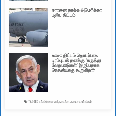
ஈரானை தாக்க அமெரிக்கா
புதிய திட்டம்
காசா திட்டம் தொடர்பாக
டிரம்புடன் தனக்கு ‘கருத்து
வேறுபாடுகள்’ இருப்பதாக
நெதன்யாகு கூறுகிறார்
TAGGED
உக்கிரேனை வந்தடைந்த
,
கனடா டாங்கிகள்