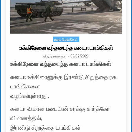
உலக செய்திகள்
Posted in
உக்கிரேனை வந்தடைந்த கனடா டாங்கிகள்
AUTHOR:
PUBLISHED DATE:
நிருபர் காவலன்
05/02/2023
உக்கிரேனை வந்தடைந்த கனடா டாங்கிகள்
கனடா
உக்கிரைனுக்கு இரண்டு சிறுத்தை ரக
டாங்கிகளை
வழங்கியுள்ளது .
கனடா விமான படையின் சரக்கு கார்க்கோ
விமானத்தில்,
இரண்டு சிறுத்தை டாங்கிகள்