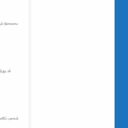
யும் நிலையை
த்துடன்
ர்ப் புகைக்