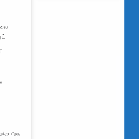
்லை
ெட்
்
யோ
க்குப் பிறகு