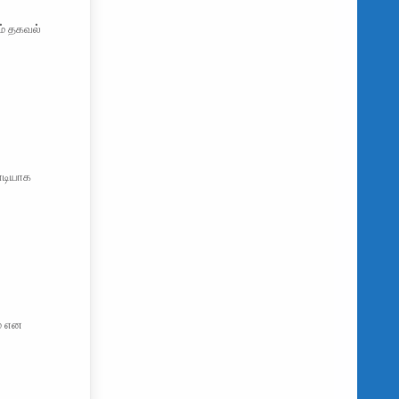
ம் தகவல்
னடியாக
ம் என