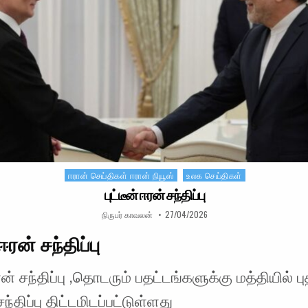
ஈரான் செய்திகள் ஈரான் நியூஸ்
உலக செய்திகள்
Posted in
புட்டீன் ஈரன் சந்திப்பு
AUTHOR:
PUBLISHED DATE:
நிருபர் காவலன்
27/04/2026
 ஈரன் சந்திப்பு
ஈரன் சந்திப்பு ,தொடரும் பதட்டங்களுக்கு மத்தியில் பு
ந்திப்பு திட்டமிடப்பட்டுள்ளது