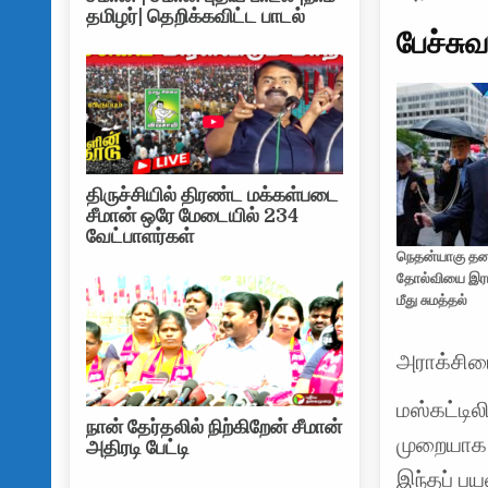
தமிழர்| தெறிக்கவிட்ட பாடல்
பேச்ச
திருச்சியில் திரண்ட மக்கள்படை
சீமான் ஒரே மேடையில் 234
வேட்பாளர்கள்
நெதன்யாகு த
தோல்வியை இர
மீது சுமத்தல்
அராக்சியை
மஸ்கட்டி
நான் தேர்தலில் நிற்கிறேன் சீமான்
முறையாக 
அதிரடி பேட்டி
இந்தப் ப