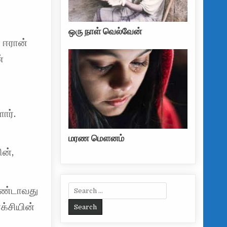
ஒரு நாள் வெல்வேன்
 ஈரான்
்
ார்.
மரண மௌனம்
ின்,
Search for:
ரண்டாவது
க்சியின்