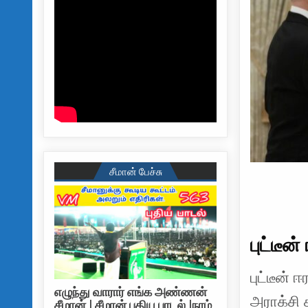
சீமான் பேச்சு
புட்டீன்
புட்டீன் 
எழுந்து வாரார் எங்க அண்ணன்
அராக்சி ச
சீமான் | சீமான் புதிய பாடல் |நாம்