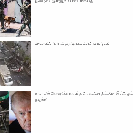
இஸ்ரேலிய இராணுவம் பின்வாங்கியது
சிரியாவில் மினிபஸ் குண்டுவெடிப்பில் 14 பேர் பலி
காசாவில் அமைதிக்கான எந்த நோக்கமோ திட்டமோ இஸ்ரேலுக
துருக்கி