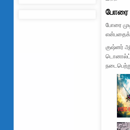
போரை ம
போரை முடி
என்பதைக் 
குஷ்னர் 
டொனால்ட் 
நடைபெற்ற