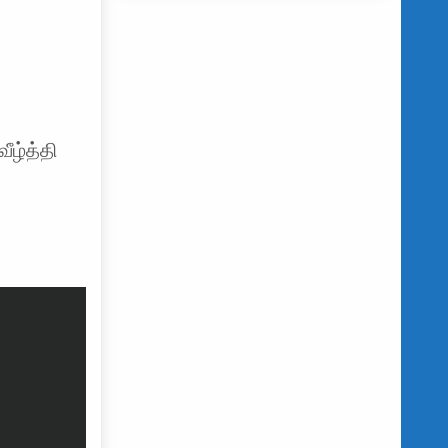
ீழ்த்தி