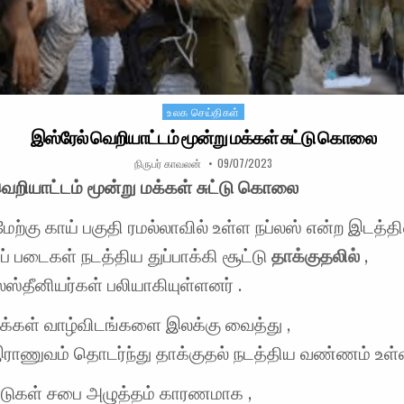
உலக செய்திகள்
Posted in
இஸ்ரேல் வெறியாட்டம் மூன்று மக்கள் சுட்டு கொலை
AUTHOR:
PUBLISHED DATE:
நிருபர் காவலன்
09/07/2023
ெறியாட்டம் மூன்று மக்கள் சுட்டு கொலை
மேற்கு காய் பகுதி ரமல்லாவில் உள்ள நப்லஸ் என்ற இடத்தில
் படைகள் நடத்திய துப்பாக்கி சூட்டு
தாக்குதலில்
,
லஸ்தீனியர்கள் பலியாகியுள்ளனர் .
மக்கள் வாழ்விடங்களை இலக்கு வைத்து ,
இராணுவம் தொடர்ந்து தாக்குதல் நடத்திய வண்ணம் உள்ள
ாடுகள் சபை அழுத்தம் காரணமாக ,