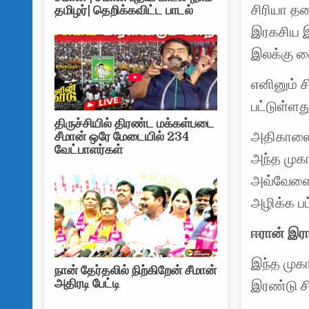
சிரியா தல
தமிழர்| தெறிக்கவிட்ட பாடல்
இரகசிய 
இலக்கு வ
எனினும் ச
பட்டுள்ளது
திருச்சியில் திரண்ட மக்கள்படை
அதிகாலை 
சீமான் ஒரே மேடையில் 234
வேட்பாளர்கள்
அந்த முகா
அவ்வேளை 
அழிக்க பட
ஈரான் இரா
இந்த முகா
நான் தேர்தலில் நிற்கிறேன் சீமான்
அதிரடி பேட்டி
இரண்டு சி