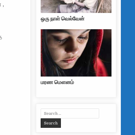
 ,
ஒரு நாள் வெல்வேன்
த
மரண மௌனம்
Search for: