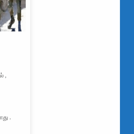
் ,
து .