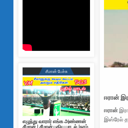
சீமான் பேச்சு
ஈரான் இர
ஈரான்
இரா
இஸ்ரேல் த
எழுந்து வாரார் எங்க அண்ணன்
சீமான் | சீமான் புதிய பாடல் |நாம்