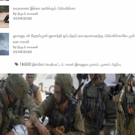
ஏவுகணை இல்லா தவிக்கும் அமெரிக்கா
by நிருபர் காவலன்
05/08/2026
ஓமானுடன் ஹோர்முஸ் ஜலசந்தி ஒப்பந்தம் தாமதமாவதற்கு அமெரிக்காவே முக
என ஈரான்
by நிருபர் காவலன்
05/08/2026
TAGGED
இஸ்ரேல் வெறியாட்டம்
,
ஈரான் இராணுவ முகாம்
,
முகாம் அழிப்பு