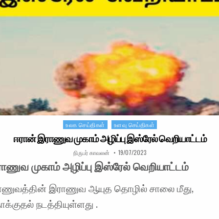
உலக செய்திகள்
உளவு செய்திகள்
Posted in
ஈரான் இராணுவ முகாம் அழிப்பு இஸ்ரேல் வெறியாட்டம்
AUTHOR:
PUBLISHED DATE:
நிருபர் காவலன்
19/07/2023
ாணுவ முகாம் அழிப்பு இஸ்ரேல் வெறியாட்டம்
ணுவத்தின் இராணுவ ஆயுத தொழில் சாலை மீது,
ாக்குதல் நடத்தியுள்ளது .