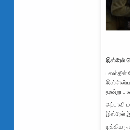
இஸ்ரேல் வ
பலஸ்தீன் 
இஸ்ரேலியப
மூன்று பா
அப்பாவி 
இஸ்ரேல் 
ஐக்கிய ந