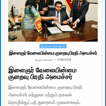
இலங்கை செய்திகள்
Posted in
இளைஞர் வேலையின்மை குறைவு பிரதி அமைச்சர்
AUTHOR:
PUBLISHED DATE:
நிருபர் காவலன்
27/06/2026
இளைஞர் வேலையின்மை
குறைவு பிரதி அமைச்சர்
இளைஞர் வேலையின்மை குறைவு பிரதி
அமைச்சர் சுற்றுலா மற்றும் தகவல்
தொழில்நுட்பத் துறைகள் மூலமாகவும்,