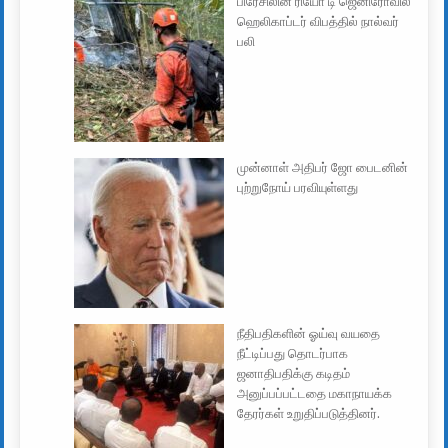
பிரேசிலின் ரியோ டி ஜெனிரோவில்
ஹெலிகாப்டர் விபத்தில் நால்வர்
பலி
முன்னாள் அதிபர் ஜோ பைடனின்
புற்றுநோய் பரவியுள்ளது
நீதிபதிகளின் ஓய்வு வயதை
நீட்டிப்பது தொடர்பாக
ஜனாதிபதிக்கு கடிதம்
அனுப்பப்பட்டதை மகாநாயக்க
தேரர்கள் உறுதிப்படுத்தினர்.