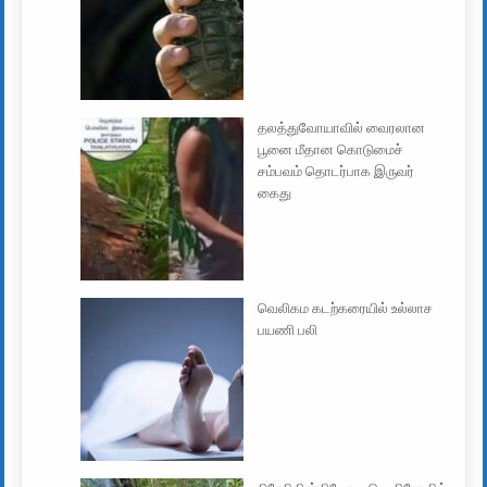
தலத்துவோயாவில் வைரலான
பூனை மீதான கொடுமைச்
சம்பவம் தொடர்பாக இருவர்
கைது
வெலிகம கடற்கரையில் உல்லாச
பயணி பலி