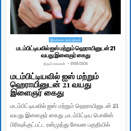
இலங்கை செய்திகள்
Posted in
மடம்பிட்டியவில் ஐஸ் மற்றும் ஹெராயினுடன் 21
வயது இளைஞர் கைது
AUTHOR:
PUBLISHED DATE:
நிருபர் காவலன்
01/05/2026
மடம்பிட்டியவில் ஐஸ் மற்றும்
ஹெராயினுடன் 21 வயது
இளைஞர் கைது
மடம்பிட்டியவில் ஐஸ் மற்றும் ஹெராயினுடன் 21
வயது இளைஞர் கைது ,மடம்பிட்டிய பொலிஸ்
பிரிவுக்குட்பட்ட ரன்முத்து சேவன பகுதியில்