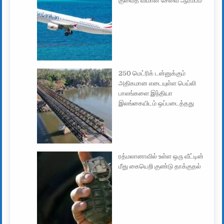
குவைத் விமான சேவை ஆரம்பம்
250 மெட்ரிக் டன்னுக்கும்
அதிகமான எடையுள்ள பெய்லி
பாலங்களை இந்தியா
இலங்கையிடம் ஒப்படைத்தது
ரத்மலானாவில் உள்ள ஒரு வீட்டின்
மீது கையெறி குண்டு தாக்குதல்