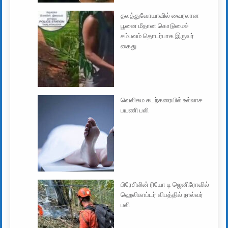
தலத்துவோயாவில் வைரலான
பூனை மீதான கொடுமைச்
சம்பவம் தொடர்பாக இருவர்
கைது
வெலிகம கடற்கரையில் உல்லாச
பயணி பலி
பிரேசிலின் ரியோ டி ஜெனிரோவில்
ஹெலிகாப்டர் விபத்தில் நால்வர்
பலி