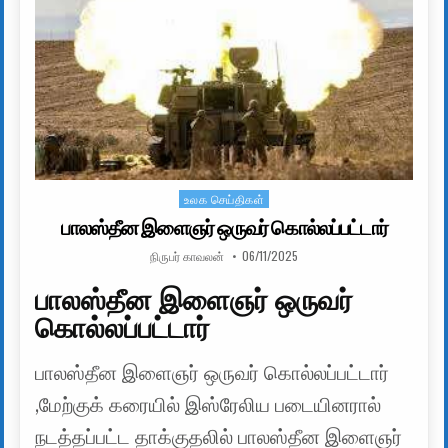
உலக செய்திகள்
Posted in
பாலஸ்தீன இளைஞர் ஒருவர் கொல்லப்பட்டார்
AUTHOR:
PUBLISHED DATE:
நிருபர் காவலன்
06/11/2025
பாலஸ்தீன இளைஞர் ஒருவர்
கொல்லப்பட்டார்
பாலஸ்தீன இளைஞர் ஒருவர் கொல்லப்பட்டார்
,மேற்குக் கரையில் இஸ்ரேலிய படையினரால்
நடத்தப்பட்ட தாக்குதலில் பாலஸ்தீன இளைஞர்