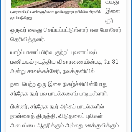
வயது
இளை
புனரமைப்புப் பணிகளுக்காக நவம்மஹாரா ரயில்வே கிராசிங்
மூடப்படுகிறது
ஞர்
ஒருவர் கைது செய்யப்பட்டுள்ளார் என போலீசார்
தெரிவித்தனர்.
யாழ்ப்பாணப் பிரிவு குற்றப் புலனாய்வுப்
பணியகம் நடத்திய விசாரணையின்படி, மே 31
அன்று சாவக்கச்சேரி, நவக்குளியில்
நடைபெற்ற ஒரு இசை நிகழ்ச்சியின்போது
சந்தேக நபர் பல பாடல்களைப் பாடியுள்ளார்.
பின்னர், சந்தேக நபர் அந்தப் பாடல்களில்
நான்கைத் திருத்தி, விடுதலைப் புலிகள்
அமைப்பை ஆதரிக்கும் அல்லது ஊக்குவிக்கும்