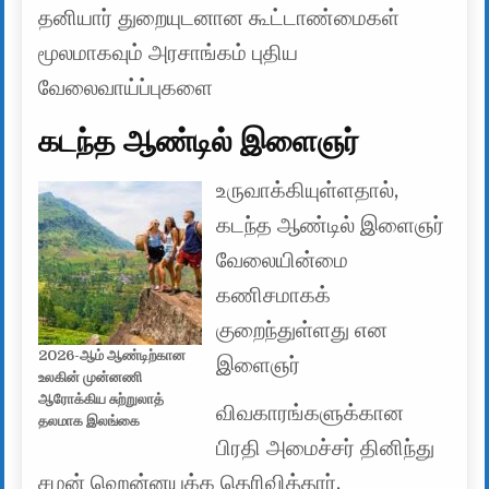
தனியார் துறையுடனான கூட்டாண்மைகள்
மூலமாகவும் அரசாங்கம் புதிய
வேலைவாய்ப்புகளை
கடந்த ஆண்டில் இளைஞர்
உருவாக்கியுள்ளதால்,
கடந்த ஆண்டில் இளைஞர்
வேலையின்மை
கணிசமாகக்
குறைந்துள்ளது என
2026-ஆம் ஆண்டிற்கான
இளைஞர்
உலகின் முன்னணி
ஆரோக்கிய சுற்றுலாத்
விவகாரங்களுக்கான
தலமாக இலங்கை
பிரதி அமைச்சர் தினிந்து
சமன் ஹென்னயக்க தெரிவித்தார்.