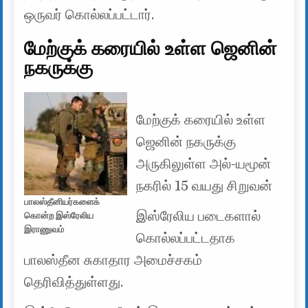
ஒருவர் கொல்லப்பட்டார்.
மேற்குக் கரையில் உள்ள ஜெனின்
நகருக்கு
மேற்குக் கரையில் உள்ள
ஜெனின் நகருக்கு
அருகிலுள்ள அல்-யமூன்
நகரில் 15 வயது சிறுவன்
பாலஸ்தீனியர்களைக்
இஸ்ரேலிய படைகளால்
கொன்ற இஸ்ரேலிய
இராணுவம்
கொல்லப்பட்டதாக
பாலஸ்தீன சுகாதார அமைச்சகம்
தெரிவித்துள்ளது.