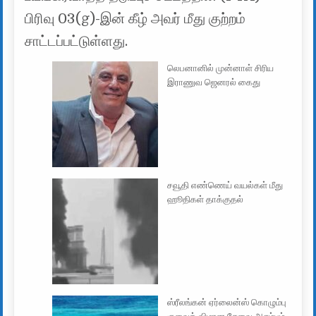
பிரிவு 03(g)-இன் கீழ் அவர் மீது குற்றம்
சாட்டப்பட்டுள்ளது.
லெபனானில் முன்னாள் சிரிய
இராணுவ ஜெனரல் கைது
சவூதி எண்ணெய் வயல்கள் மீது
ஹூதிகள் தாக்குதல்
ஸ்ரீலங்கன் ஏர்லைன்ஸ் கொழும்பு