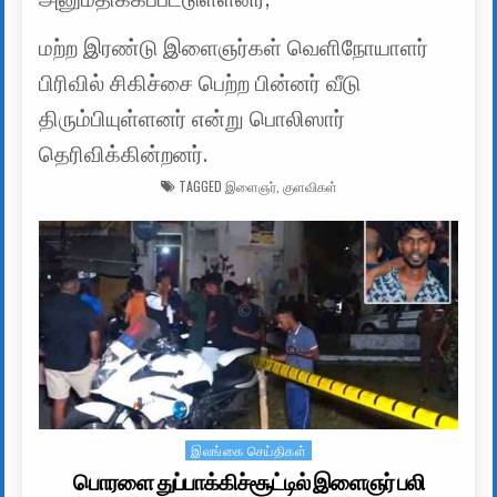
மற்ற இரண்டு இளைஞர்கள் வெளிநோயாளர்
பிரிவில் சிகிச்சை பெற்ற பின்னர் வீடு
திரும்பியுள்ளனர் என்று ​பொலிஸார்
தெரிவிக்கின்றனர்.
TAGGED
இளைஞர்
,
குளவிகள்
இலங்கை செய்திகள்
Posted in
பொரளை துப்பாக்கிச்சூட்டில் இளைஞர் பலி