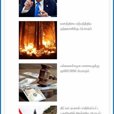
வனத்தீயை ஏற்படுத்திய
குற்றவாளிக்கு அபராதம்
பல்கலைக்கழக மாணவருக்கு
ரூ410 000 அபராதம்
திட்வா புயலால் பாதிக்கப்பட்ட
பகுதிகளில் நிலச்சரிவு அபாயம்