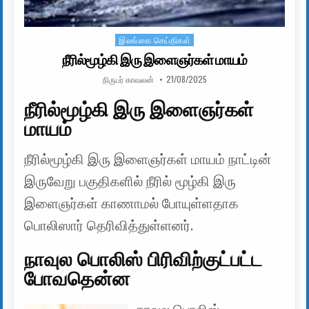
இலங்கை செய்திகள்
Posted in
நீரில்மூழ்கி இரு இளைஞர்கள் மாயம்
AUTHOR:
PUBLISHED DATE:
நிருபர் காவலன்
21/08/2025
நீரில்மூழ்கி இரு இளைஞர்கள்
மாயம்
நீரில்மூழ்கி இரு இளைஞர்கள் மாயம் நாட்டின்
இருவேறு பகுதிகளில் நீரில் மூழ்கி இரு
இளைஞர்கள் காணாமல் போயுள்ளதாக
பொலிஸார் தெரிவித்துள்ளனர்.
நாவுல பொலிஸ் பிரிவிற்குட்பட்ட
போவதென்ன