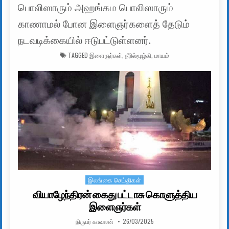
பொலிஸாரும் அஹங்கம பொலிஸாரும்
காணாமல் போன இளைஞர்களைத் தேடும்
நடவடிக்கையில் ஈடுபட்டுள்ளனர்.
TAGGED
இளைஞர்கள்
,
நீரில்மூழ்கி
,
மாயம்
இலங்கை செய்திகள்
Posted in
வியாழேந்திரன் கைது பட்டாசு கொளுத்திய
இளைஞர்கள்
AUTHOR:
PUBLISHED DATE:
நிருபர் காவலன்
26/03/2025