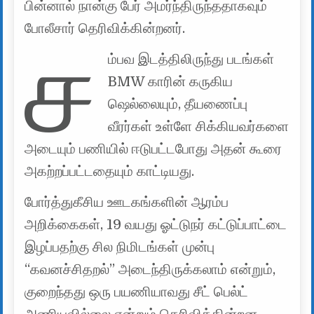
பின்னால் நான்கு பேர் அமர்ந்திருந்ததாகவும்
போலீசார் தெரிவிக்கின்றனர்.
ச
ம்பவ இடத்திலிருந்து படங்கள்
BMW காரின் கருகிய
ஷெல்லையும், தீயணைப்பு
வீரர்கள் உள்ளே சிக்கியவர்களை
அடையும் பணியில் ஈடுபட்டபோது அதன் கூரை
அகற்றப்பட்டதையும் காட்டியது.
போர்த்துகீசிய ஊடகங்களின் ஆரம்ப
அறிக்கைகள், 19 வயது ஓட்டுநர் கட்டுப்பாட்டை
இழப்பதற்கு சில நிமிடங்கள் முன்பு
“கவனச்சிதறல்” அடைந்திருக்கலாம் என்றும்,
குறைந்தது ஒரு பயணியாவது சீட் பெல்ட்