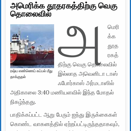
அமெரிக்க தூதரகத்திற்கு வெகு
தொலைவில்
அ
மெரி
க்க
தூத
ரகத்
திற்கு வெகு தொலைவில்
ரஷ்ய எண்ணெய் கப்பல் மீது
இல்லாத அவெனிடா டாஸ்
தாக்குதல்
ஃபோர்காஸ் அர்மடாஸில்
அதிகாலை 3:40 மணியளவில் இந்த மோதல்
நிகழ்ந்தது.
பாதிக்கப்பட்ட ஆறு பேரும் ஐந்து இருக்கைகள்
கொண்ட வாகனத்தில் ஏற்றப்பட்டிருந்ததாகவும்,