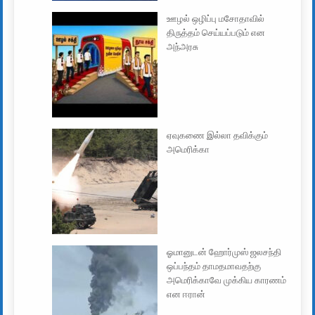
ஊழல் ஒழிப்பு மசோதாவில்
திருத்தம் செய்யப்படும் என
அந்அரசு
ஏவுகணை இல்லா தவிக்கும்
அமெரிக்கா
ஓமானுடன் ஹோர்முஸ் ஜலசந்தி
ஒப்பந்தம் தாமதமாவதற்கு
அமெரிக்காவே முக்கிய காரணம்
என ஈரான்