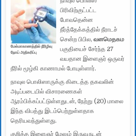
நாவுல பொலிஸ்
பிரிவிற்குட்பட்ட
போவதென்ன
நீர்த்தேக்கத்தில் நீராடச்
சென்ற பிபில,
வனமெதகம
மேல்மாகாணத்தில் நீரிழிவு
பகுதியைச் சேர்ந்த 27
நோய் அதிகரிப்பு
வயதான இளைஞர் ஒருவர்
நீரில் மூழ்கி காணாமல் போயுள்ளார்.
நாவுல பொலிஸாருக்கு கிடைத்த தகவலின்
அடிப்படையில் விசாரணைகள்
ஆரம்பிக்கப்பட்டுள்ளதுடன், ​​நேற்று (20) மாலை
இந்த விபத்து இடம்பெற்றுள்ளதாக
தெரியவந்துள்ளது.
குறித்த இளைஞர் மேலும் இருவருடன்