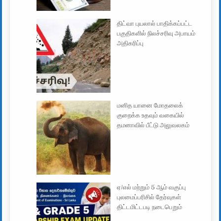
திட்வா புயலால் பாதிக்கப்பட்ட
பகுதிகளில் நிலச்சரிவு அபாயம்
அதிகரிப்பு
மனித யானை மோதலைக்
குறைக்க உதவும் வகையில்
தமனாவில் பீட்டு அலுவலகம்
ஏ/எல் மற்றும் 5 ஆம் வகுப்பு
புலமைப்பரிசில் தேர்வுகள்
திட்டமிட்டபடி நடைபெறும்