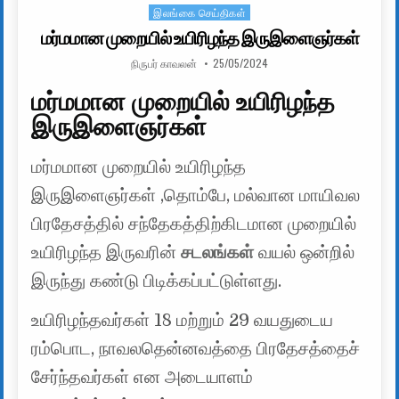
இலங்கை செய்திகள்
Posted in
மர்மமான முறையில் உயிரிழந்த இருஇளைஞர்கள்
AUTHOR:
PUBLISHED DATE:
நிருபர் காவலன்
25/05/2024
மர்மமான முறையில் உயிரிழந்த
இருஇளைஞர்கள்
மர்மமான முறையில் உயிரிழந்த
இருஇளைஞர்கள் ,தொம்பே, மல்வான மாயிவல
பிரதேசத்தில் சந்தேகத்திற்கிடமான முறையில்
உயிரிழந்த இருவரின்
சடலங்கள்
வயல் ஒன்றில்
இருந்து கண்டு பிடிக்கப்பட்டுள்ளது.
உயிரிழந்தவர்கள் 18 மற்றும் 29 வயதுடைய
ரம்பொட, நாவலதென்னவத்தை பிரதேசத்தைச்
சேர்ந்தவர்கள் என அடையாளம்