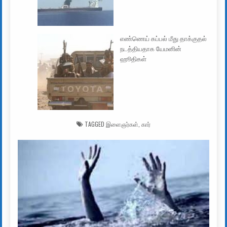
எண்ணெய் கப்பல் மீது தாக்குதல்
நடத்தியதாக யேமனின்
ஹூதிகள்
TAGGED
இளைஞர்கள்
,
கார்