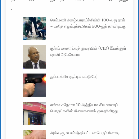
.
செம்மணி அகழ்வாராய்ச்சியின் 100-வது நாள்
– மனித எலும்புக்கூடுகள் 500-ஐத் தாண்டியது
குற்றப் புலனாய்வுத் துறையின் (CID) இயக்குநர்
ஷானி அபேசேகரா
துப்பாக்கிச் சூட்டில் எட்டு பேர்
லங்கா சதோசா 10 அத்தியாவசிய உணவுப்
பொருட்களின் விலைகளைக் குறைக்கிறது
அஸ்வசூமா சம்பந்தப்பட்ட மாபெரும் மோசடி