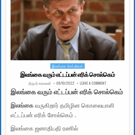
இலங்கை செய்திகள்
Posted in
இலங்கை வரும் எட்டப்பன் எரிக் சொல்கெம்
AUTHOR:
PUBLISHED DATE:
ON இலங்கை வரும் எ
நிருபர் காவலன்
09/10/2022
LEAVE A COMMENT
இலங்கை வரும் எட்டப்பன் எரிக் சொல்கெம்
இலங்கை
வருகிறார் தமிழின கொலையாளி
எட்டப்பன் எரிக் சோல்கெம் .
இலங்கை ஜனாதிபதி ரணில்