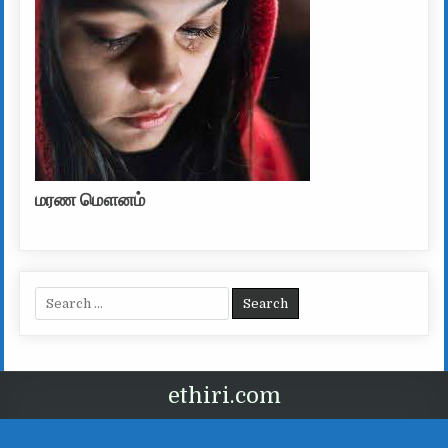
மரண மௌனம்
Search for:
ethiri.com
வடிவமைப்பு Ethtiri.com