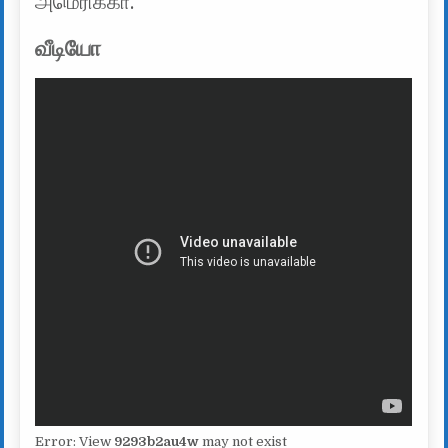
அமெரிக்கா.
வீடியோ
Error: View
9293b2au4w
may not exist