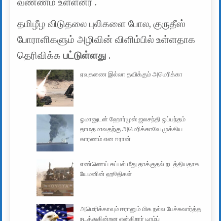
வண்ணம் உள்ளனர் .
தமிழீழ விடுதலை புலிகளை போல, குருதீஸ்
போராளிகளும் அழிவின் விளிம்பில் உள்ளதாக
தெரிவிக்க
பட்டுள்ளது
.
ஏவுகணை இல்லா தவிக்கும் அமெரிக்கா
ஓமானுடன் ஹோர்முஸ் ஜலசந்தி ஒப்பந்தம்
தாமதமாவதற்கு அமெரிக்காவே முக்கிய
காரணம் என ஈரான்
எண்ணெய் கப்பல் மீது தாக்குதல் நடத்தியதாக
யேமனின் ஹூதிகள்
அமெரிக்காவும் ஈரானும் மிக நல்ல பேச்சுவார்த்த
நடத்துகின்றன என்கிறார் டிரம்ப்