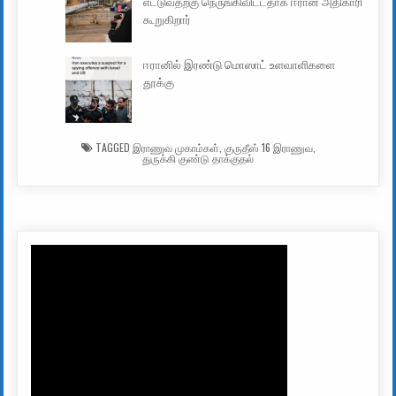
எட்டுவதற்கு நெருங்கிவிட்டதாக ஈரான் அதிகாரி
கூறுகிறார்
ஈரானில் இரண்டு மொஸாட் உளவாளிகளை
தூக்கு
TAGGED
இராணுவ முகாம்கள்
,
குருதீஸ் 16 இராணுவ
,
துருக்கி குண்டு தாக்குதல்