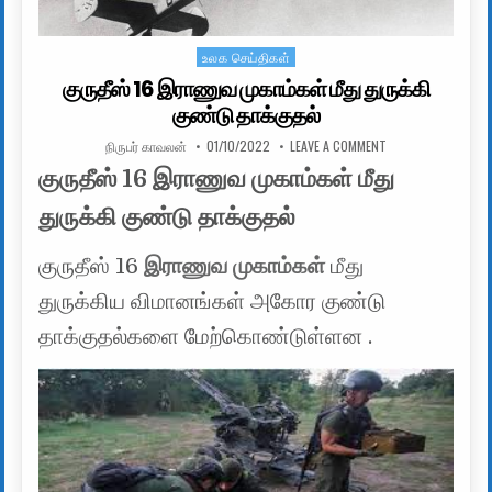
உலக செய்திகள்
Posted in
குருதீஸ் 16 இராணுவ முகாம்கள் மீது துருக்கி
குண்டு தாக்குதல்
AUTHOR:
PUBLISHED DATE:
ON குருதீஸ் 16 இரா
நிருபர் காவலன்
01/10/2022
LEAVE A COMMENT
குருதீஸ் 16 இராணுவ முகாம்கள் மீது
துருக்கி குண்டு தாக்குதல்
குருதீஸ் 16
இராணுவ முகாம்கள்
மீது
துருக்கிய விமானங்கள் அகோர குண்டு
தாக்குதல்களை மேற்கொண்டுள்ளன .