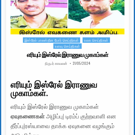
இஸ்ரேல் பாலஸ்தீன போர் செய்திகள்
உலக செய்திகள்
Posted in
உளவு செய்திகள்
எரியும் இஸ்ரேல் இராணுவ முகாம்கள்
AUTHOR:
PUBLISHED DATE:
நிருபர் காவலன்
31/05/2024
எரியும் இஸ்ரேல் இராணுவ
முகாம்கள்.
எரியும் இஸ்ரேல் இராணுவ முகாம்கள்
ஏவுகணைகள்
அழிப்பு| டிரம்ப் குற்றவாளி என
தீர்ப்பு|ரஸ்யாவை தாக்க ஏவுகனை வழங்கும்