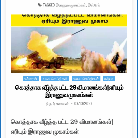
TAGGED
இராணுவ முகாம்கள்
,
இஸ்ரேல்
உக்ரைன்
உலக செய்திகள்
உளவு செய்திகள்
ரஷ்யா
Posted in
கொத்தாக வீழ்த்த பட்ட 29 விமானங்கள்|எரியும்
இராணுவ முகாம்கள்
AUTHOR:
PUBLISHED DATE:
நிருபர் காவலன்
03/10/2023
கொத்தாக வீழ்த்த பட்ட 29 விமானங்கள்|
எரியும் இராணுவ முகாம்கள்