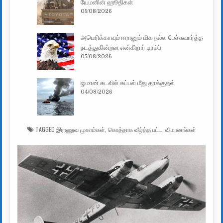
யேமனின் ஹூதிகள்
05/08/2026
அமெரிக்காவும் ஈரானும் மிக நல்ல பேச்சுவார்த்த
நடத்துகின்றன என்கிறார் டிரம்ப்
05/08/2026
ஓமான் கடலில் கப்பல் மீது தாக்குதல்
04/08/2026
TAGGED
இராணுவ முகாம்கள்
,
கொத்தாக வீழ்த்த பட்ட
,
விமானங்கள்