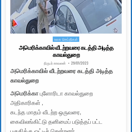
உலக செய்திகள்
Posted in
அமெரிக்காவில் வீடற்றவரை கடத்தி அடித்த
காவல்துறை
AUTHOR:
PUBLISHED DATE:
நிருபர் காவலன்
29/01/2023
அமெரிக்காவில் வீடற்றவரை கடத்தி அடித்த
காவல்துறை
அமெரிக்கா
புளோரிடா காவல்துறை
அதிகாரிகள் ,
கடந்த மாதம் வீடற்ற ஒருவரை,
கைவிலங்கிட்டு தனிமைப் படுத்தப் பட்ட
பகுதிக்கு ஓட்டிச் சென்றனர்.