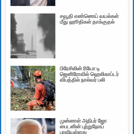
சவூதி எண்ணெய் வயல்கள்
மீது ஹூதிகள் தாக்குதல்
பிரேசிலின் ரியோ டி
ஜெனிரோவில் ஹெலிகாப்டர்
விபத்தில் நால்வர் பலி
முன்னாள் அதிபர் ஜோ
பைடனின் புற்றுநோய்
பரவியுள்ளது