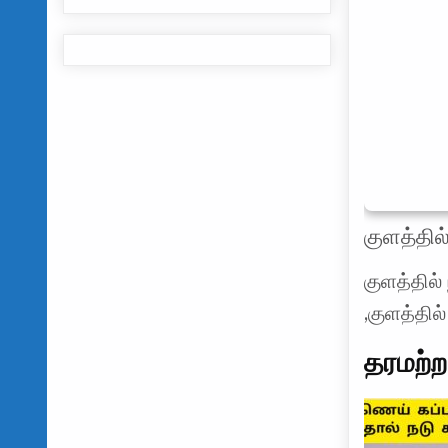
குளத்தில
குளத்தில
,குளத்தி
தரமற்ற