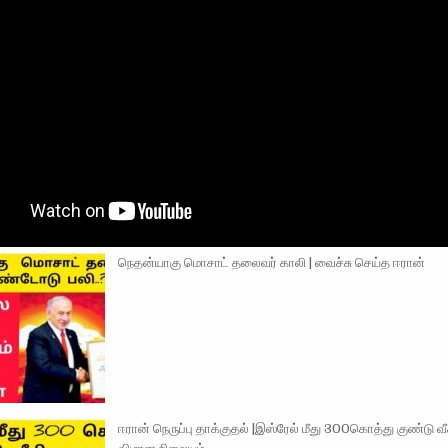
நெதன்யாகு மொசாட் தலைவர் காலி | வைச்சு செய்த ஈரான்
ஈரான் நெருப்பு தாக்குதல் |இஸ்ரேல் மீது 300கொத்து குண்டு வீச்ச