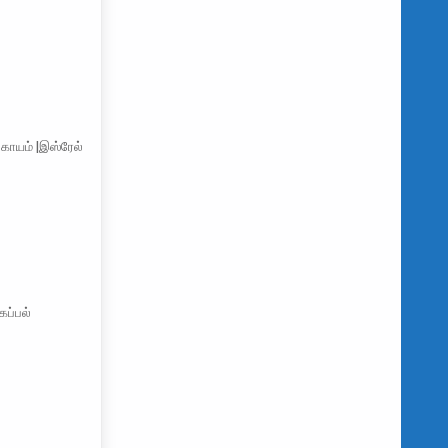
காயம் |இஸ்ரேல்
ப்பல்