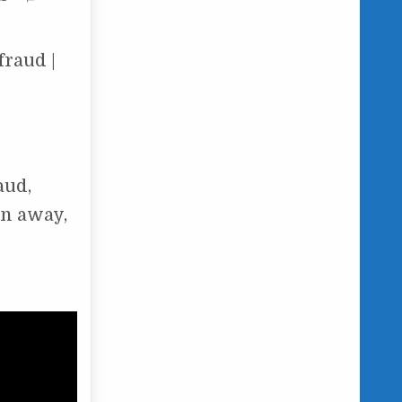
fraud |
aud,
un away,