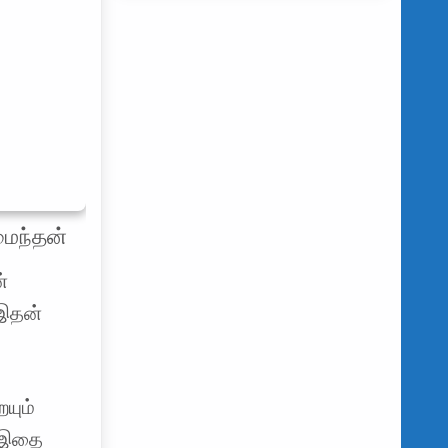
மைந்தன்
்
 இதன்
யும்
ன்இதை