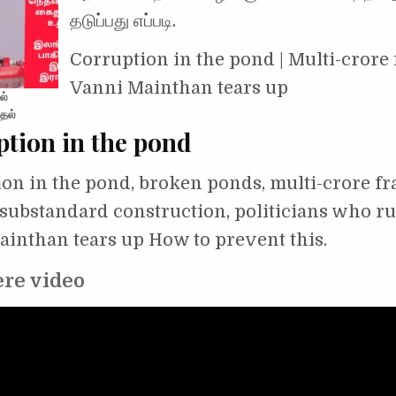
தடுப்பது எப்படி.
Corruption in the pond | Multi-crore 
Vanni Mainthan tears up
ல்
்தல்
tion in the pond
on in the pond, broken ponds, multi-crore fr
 substandard construction, politicians who r
inthan tears up How to prevent this.
ere video