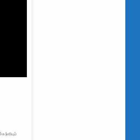
ு |எரியும்