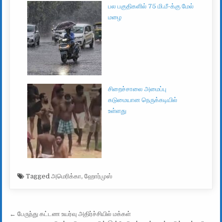
பல பகுதிகளில் 75 மி.மீ-க்கு மேல்
மழை
சிறைச்சாலை அமைப்பு
கடுமையான நெருக்கடியில்
உள்ளது
Tagged
அமெரிக்கா
,
ஹோர்முஸ்
Post navigation
← பேருந்து கட்டண உயர்வு அதிர்ச்சியில் மக்கள்