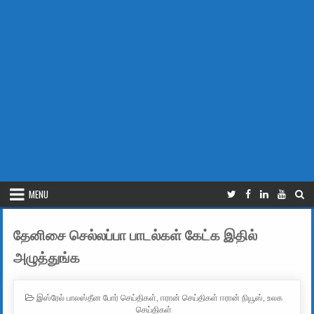
MENU
தேனிசை செல்லப்பா பாடல்கள் கேட்க இதில்
அழுத்துங்க
POSTED IN
இஸ்ரேல் பாலஸ்தீன போர் செய்திகள்
,
ஈரான் செய்திகள் ஈரான் நியூஸ்
,
உலக
செய்திகள்