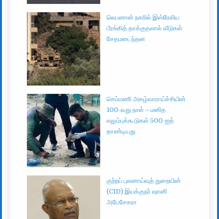
லெபனான் நகரில் இஸ்ரேலிய
பீரங்கித் தாக்குதலால் வீடுகள்
சேதமடைந்தன
செம்மணி அகழ்வாராய்ச்சியின்
100-வது நாள் – மனித
எலும்புக்கூடுகள் 500-ஐத்
தாண்டியது
குற்றப் புலனாய்வுத் துறையின்
(CID) இயக்குநர் ஷானி
அபேசேகரா