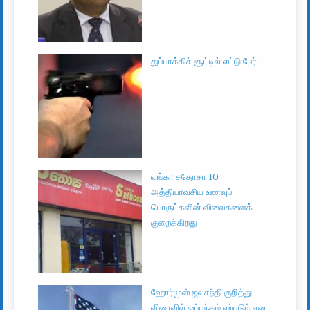
துப்பாக்கிச் சூட்டில் எட்டு பேர்
லங்கா சதோசா 10
அத்தியாவசிய உணவுப்
பொருட்களின் விலைகளைக்
குறைக்கிறது
ஹோர்முஸ் ஜலசந்தி குறித்து
விரைவில் ஒப்பந்தம் ஏற்படும் என