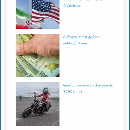
அமெரிக்கா
அஸ்வசூமா சம்பந்தப்பட்ட
மாபெரும் மோசடி
மோட்டார் சைக்கிள் விபத்துகளில்
749பேர் பலி