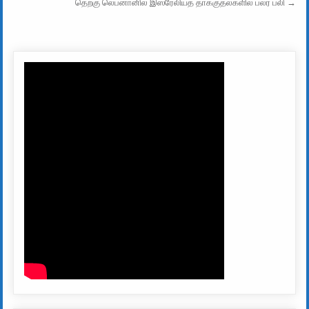
தெற்கு லெபனானில் இஸ்ரேலியத் தாக்குதல்களில் பலர் பலி →