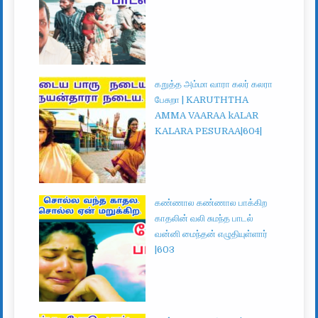
கறுத்த அம்மா வாரா கலர் கலரா
பேசுறா | KARUTHTHA
AMMA VAARAA kALAR
KALARA PESURAA|604|
கண்ணால கண்ணால பாக்கிற
காதலின் வலி சுமந்த பாடல்
வன்னி மைந்தன் எழுதியுள்ளார்
|603