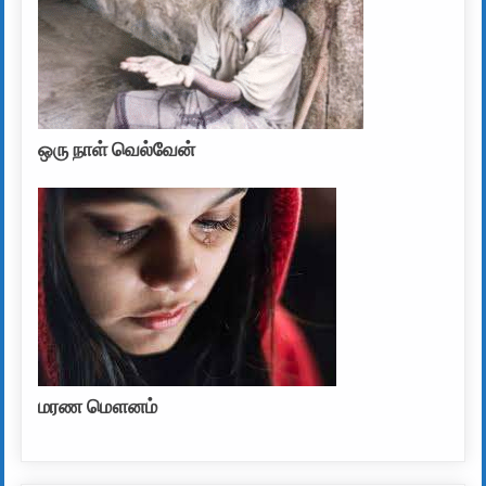
ஒரு நாள் வெல்வேன்
மரண மௌனம்