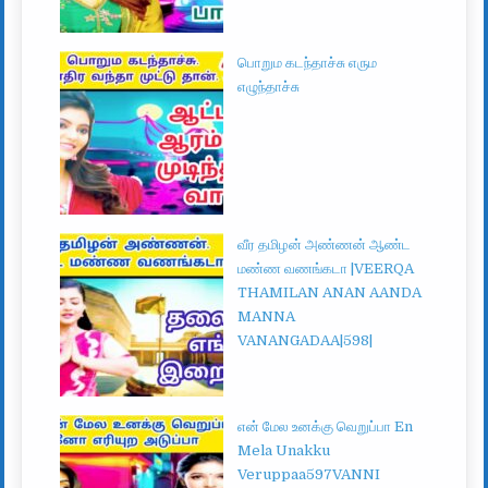
பொறும கடந்தாச்சு எரும
எழுந்தாச்சு
வீர தமிழன் அண்ணன் ஆண்ட
மண்ண வணங்கடா |VEERQA
THAMILAN ANAN AANDA
MANNA
VANANGADAA|598|
என் மேல உனக்கு வெறுப்பா En
Mela Unakku
Veruppaa597VANNI