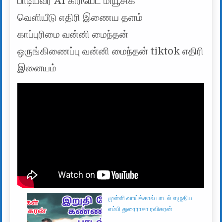
பாடியவர் AI கிரியேட் மியூசிக்
வெளியீடு எதிரி இணைய தளம்
காப்புரிமை வன்னி மைந்தன்
ஒருங்கிணைப்பு வன்னி மைந்தன் tiktok எதிரி
இனையம்
முள்ளி வாய்க்கால் பாடல் எழுதிய
எம்பி துரைராசா ரவிகரன்