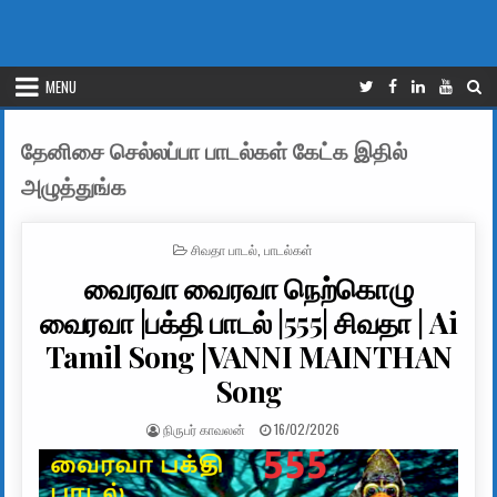
MENU
தேனிசை செல்லப்பா பாடல்கள் கேட்க இதில்
அழுத்துங்க
POSTED IN
சிவதா பாடல்
,
பாடல்கள்
வைரவா வைரவா நெற்கொழு
வைரவா |பக்தி பாடல் |555| சிவதா | Ai
Tamil Song |VANNI MAINTHAN
Song
AUTHOR:
PUBLISHED DATE:
நிருபர் காவலன்
16/02/2026