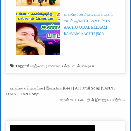
உள்ளமே புண் ஆச்சு உடல் எல்லாம்
காயம் ஆச்சு|ULLAME PUN
AACHU UDAL ELLAAM
kAAYAM AACHU |592
Tagged
நெற்கொழு வைரவா
,
பக்தி பாடல்
,
வைரவா
Post navigation
← புட்டிம்மா ஏய் புட்டிம்மா | இளம்பிறை |544 | | Ai Tamil Song |VANNI
MAINTHAN Song
ஈரான் கடல் படை திடீர் இராணுவ பயிற்சி →