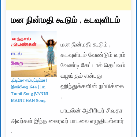
மன நின்மதி கூடும் , கடவுளிடம்
மன நின்மதி கூடும் ,
கடவுளிடம் வேண்டும் வரம்
வேண்டி கேட்டால் தெய்வம்
வழங்கும் என்பது
புட்டிம்மா ஏய் புட்டிம்மா |
ஹிந்துக்களின் நம்பிக்கை
இளம்பிறை |544 | | Ai
Tamil Song |VANNI
.
MAINTHAN Song
பாடலின் ஆசிரியர் சிவதா
அவர்கள் இந்த வைரவர் பாடலை எழுதியுள்ளார்
.