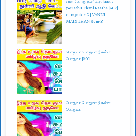
நான் போறது தனி பாத |naan
porathu Thani Paatha |602|
computer G | VANNI
MAINTHAN SongS
பொதுவா பொதுவா நீ என்ன
பொதுவா |601
பொதுவா பொதுவா நீ என்ன
பொதுவா