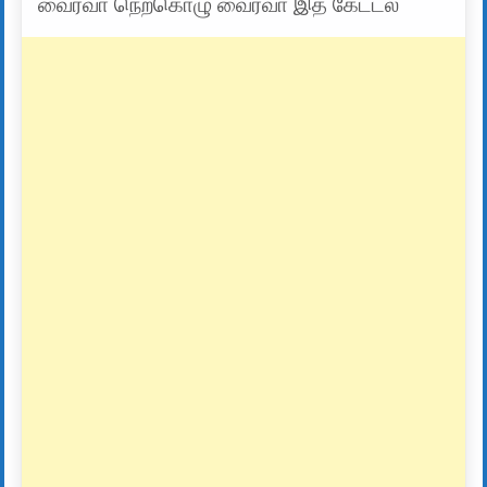
வைரவா நெற்கொழு வைரவா இத கேட்டல்