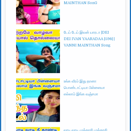
MAINTHAN SonG
டேய் டேய் இவன் யாரடா |DEI
DEI IVAN YAARADAA |596| |
VANNI MAINTHAN Song
உங்க வீரம் இது தானா
பொண்டாட்டியா பிள்ளையா
எல்லாம் இங்க வஞ்சமா
வாடி வாடி முத்தரசி முத்தரசி