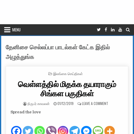
MENU
தேனிசை செல்லப்பா பாடல்கள் கேட்க இதில்
அழுத்துங்க
POSTED IN
இலங்கை செய்திகள்
வெள்ளத்தில் மிதக்க தயாராகும்
சிங்கள பகுதிகள்
AUTHOR:
PUBLISHED DATE:
ON வெள்ளத்தில் ம
நிருபர் காவலன்
01/12/2019
LEAVE A COMMENT
Spread the love