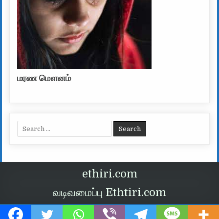
மரண மௌனம்
Search for:
ethiri.com
வடிவமைப்பு Ethtiri.com