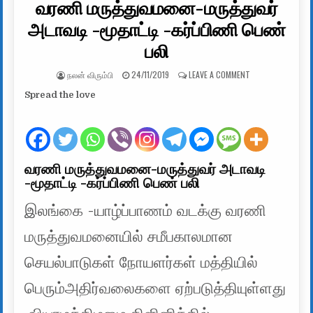
வரணி மருத்துவமனை-மருத்துவர்
அடாவடி -மூதாட்டி -கர்ப்பிணி பெண்
பலி
AUTHOR:
PUBLISHED DATE:
ON வரணி மருத்துவ
நலன் விரும்பி
24/11/2019
LEAVE A COMMENT
Spread the love
வரணி மருத்துவமனை-மருத்துவர் அடாவடி
-மூதாட்டி -கர்ப்பிணி பெண் பலி
இலங்கை -யாழ்ப்பாணம் வடக்கு வரணி
மருத்துவமனையில் சமீபகாலமான
செயல்பாடுகள் நோயளர்கள் மத்தியில்
பெரும்அதிர்வலைகளை ஏற்படுத்தியுள்ளது