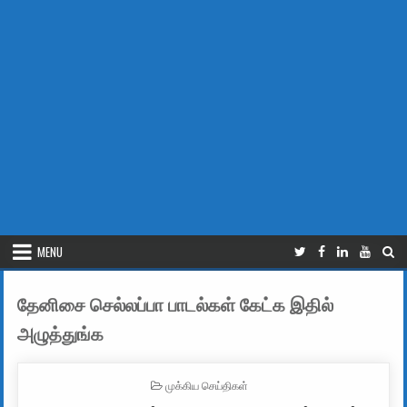
MENU
தேனிசை செல்லப்பா பாடல்கள் கேட்க இதில்
அழுத்துங்க
POSTED IN
முக்கிய செய்திகள்