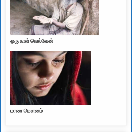
ஒரு நாள் வெல்வேன்
மரண மௌனம்