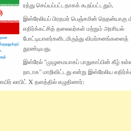
ரத்து செய்யப்பட்டதாகக் கூறப்பட்டதும்,
இஸ்ரேலியப் பிரதமர் பெஞ்சமின் நெதன்யாகு ம
எதிர்க்கட்சித் தலைவர்கள் மற்றும் அரசியல்
போட்டியாளர்களிடமிருந்து விமர்சனங்களைத்
மீதான
்குதலுக்குப்
தூண்டியது.
்ட
ைத்
இஸ்ரேல் “முழுமையாகப் பாதுகாப்பின் கீழ் உள
நாடாக” மாறிவிட்டது என்று இஸ்ரேலிய எதிர்க்க
யிர் லாபிட் X தளத்தில் எழுதினார்;