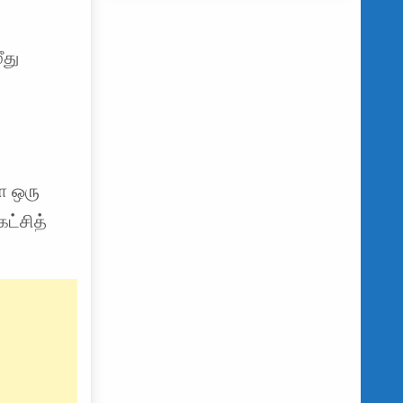
ீது
்ள ஒரு
ட்சித்