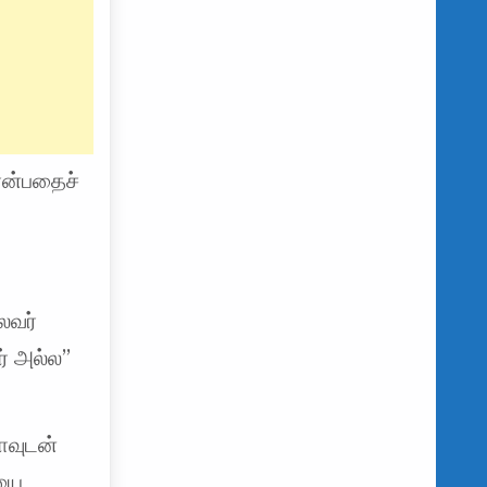
 என்பதைச்
ைவர்
ர் அல்ல”
லாவுடன்
ையை