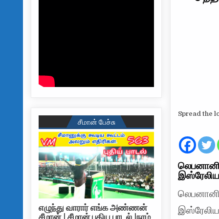
Spread the l
சீமான் பேச்சு
லெபனானில்
இஸ்ரேலிய 
லெபனானில்
எழுந்து வாரார் எங்க அண்ணன்
இஸ்ரேலிய 
சீமான் | சீமான் புதிய பாடல் |நாம்