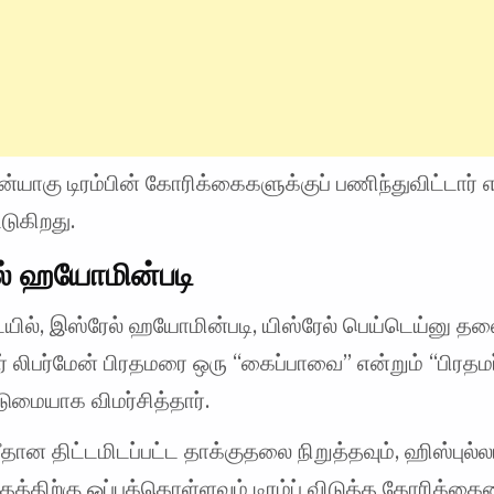
்யாகு டிரம்பின் கோரிக்கைகளுக்குப் பணிந்துவிட்டார்
்டுகிறது.
ல் ஹயோமின்படி
யில், இஸ்ரேல் ஹயோமின்படி, யிஸ்ரேல் பெய்டெய்னு தல
 லிபர்மேன் பிரதமரை ஒரு “கைப்பாவை” என்றும் “பிரதம
டுமையாக விமர்சித்தார்.
மீதான திட்டமிடப்பட்ட தாக்குதலை நிறுத்தவும், ஹிஸ்புல்
்தத்திற்கு ஒப்புக்கொள்ளவும் டிரம்ப் விடுத்த கோரிக்க