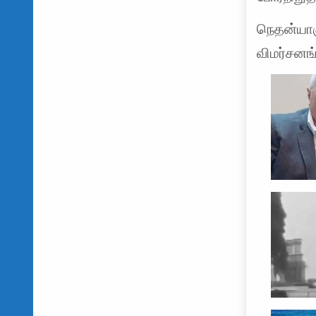
நெதன்யாக
விமர்சனங