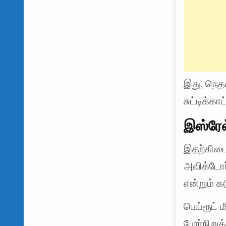
இது, நெதன
சுட்டிக்காட
இஸ்ரே
இதற்கிடை
அவிக்டோர்
என்றும் க
பெய்ரூட் 
போர்நிறுத