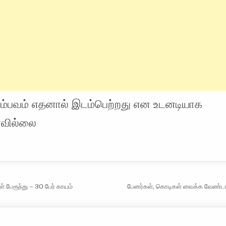
 சம்பவம் எதனால் இடம்பெற்றது என உடனடியாக
ரவில்லை
vigation
 பேரூந்து – 30 பேர் காயம்
பேனர்கள், கொடிகள் வைக்க வேண்ட