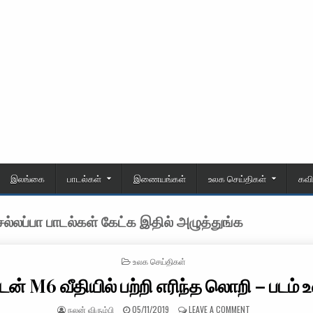
இலங்கை
பாடல்கள்
இணையங்கள்
உலக செய்திகள்
கவ
்லப்பா பாடல்கள் கேட்க இதில் அழுத்துங்க
POSTED IN
உலக செய்திகள்
ன் M6 வீதியில் பற்றி எரிந்த லொறி – படம் 
AUTHOR:
PUBLISHED DATE:
ON லண்டன் M6 வீதி
நலன் விரும்பி
05/11/2019
LEAVE A COMMENT