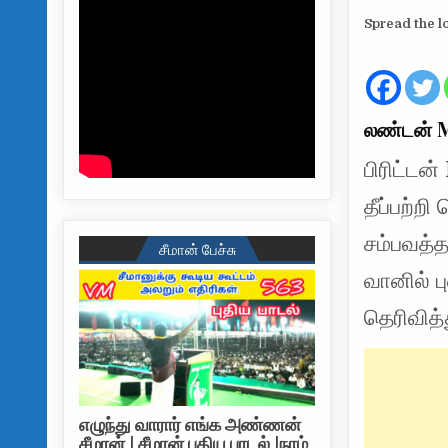
Spread the l
லண்டன் M6
பிரிட்டன
தீப்பற்
சம்பவத்த
சீமான் பேச்சு
வானில் 
தெரிவித்
எழுந்து வாரார் எங்க அண்ணன்
சீமான் | சீமான் புதிய பாடல் |நாம்