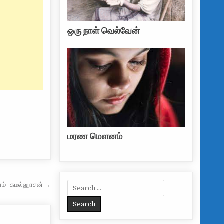
ஒரு நாள் வெல்வேன்
மரண மௌனம்
Search for:
ாம்- கமல்ஹாசன் →