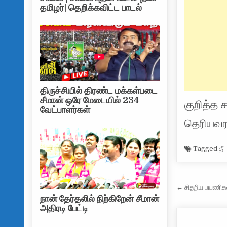
தமிழர்| தெறிக்கவிட்ட பாடல்
திருச்சியில் திரண்ட மக்கள்படை
சீமான் ஒரே மேடையில் 234
குறித்த
வேட்பாளர்கள்
தெரியவ
Tagged
தீ
Post na
← சிதறிய பயணிகள்
நான் தேர்தலில் நிற்கிறேன் சீமான்
அதிரடி பேட்டி