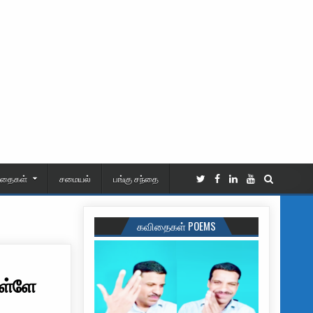
ிதைகள்
சமையல்
பங்கு சந்தை
கவிதைகள் POEMS
உள்ளே
யில் பற்றி எரிந்த லொறி – படம் உள்ளே