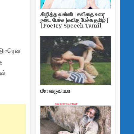
கிழித்த வன்னி | கவிதை உரை
நடை பேச்சு |கவித பேச்சு தமிழ் |
| Poetry Speech Tamil
திடீரென
த
ன்
மீள வருவாயா